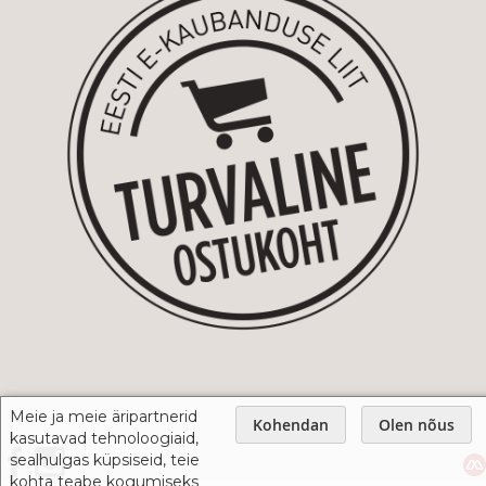
Meie ja meie äripartnerid
Kohendan
Olen nõus
kasutavad tehnoloogiaid,
sealhulgas küpsiseid, teie
kohta teabe kogumiseks