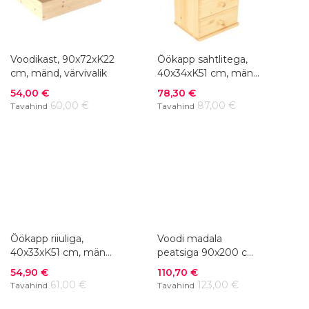
Voodikast, 90x72xK22
Öökapp sahtlitega,
cm, mänd, värvivalik
40x34xK51 cm, mänd,
värvivalik
Soodushind
Soodushind
54,00 €
78,30 €
60,00 €
87,00 €
Tavahind
Tavahind
Öökapp riiuliga,
Voodi madala
40x33xK51 cm, mänd,
peatsiga 90x200 cm,
värvivalik
mänd, värvivalik
Soodushind
Soodushind
54,90 €
110,70 €
61,00 €
123,00 €
Tavahind
Tavahind