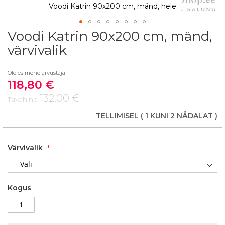
Voodi Katrin 90x200 cm, mänd, hele
Voodi Katrin 90x200 cm, mänd,
Skip
to
värvivalik
the
beginning
Ole esimene arvustaja
of
118,80 €
the
Soodushind
images
132,00 €
Tavahind
gallery
TELLIMISEL
( 1 KUNI 2 NÄDALAT )
Värvivalik
Kogus