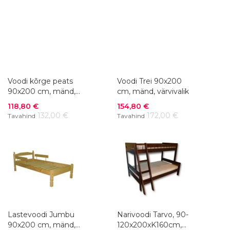
Voodi kõrge peats
Voodi Trei 90x200
90x200 cm, mänd,
cm, mänd, värvivalik
värvivalik
Soodushind
Soodushind
118,80 €
154,80 €
132,00 €
172,00 €
Tavahind
Tavahind
Lastevoodi Jumbu
Narivoodi Tarvo, 90-
90x200 cm, mänd,
120x200xK160cm,