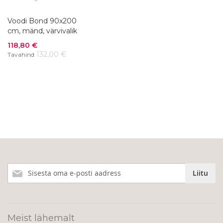
Voodi Bond 90x200
cm, mänd, värvivalik
Soodushind
118,80 €
132,00 €
Tavahind
Liitu
Liitu
meie
uudiskirjaga!
Meist lähemalt