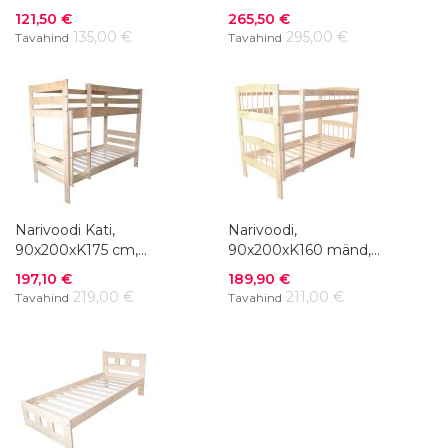
värvivalik
mänd, värvivalik
Soodushind
Soodushind
121,50 €
265,50 €
135,00 €
295,00 €
Tavahind
Tavahind
Narivoodi Kati,
Narivoodi,
90x200xK175 cm,
90x200xK160 mänd,
mänd, värvivalik
värvivalik
Soodushind
Soodushind
197,10 €
189,90 €
219,00 €
211,00 €
Tavahind
Tavahind