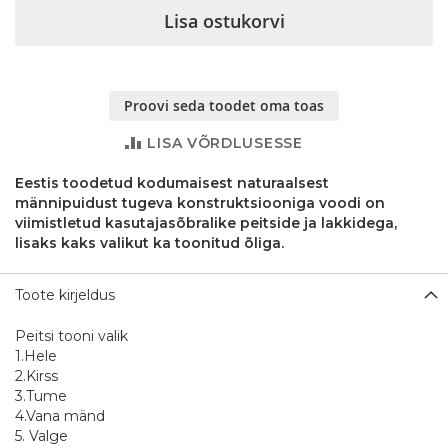
Lisa ostukorvi
Proovi seda toodet oma toas
LISA VÕRDLUSESSE
Eestis toodetud kodumaisest naturaalsest
männipuidust tugeva konstruktsiooniga voodi on
viimistletud kasutajasõbralike peitside ja lakkidega,
lisaks kaks valikut ka toonitud õliga.
Toote kirjeldus
Peitsi tooni valik
1.Hele
2.Kirss
3.Tume
4.Vana mänd
5. Valge