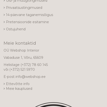
Üld- ja müügitingimused
Privaatsustingimused
14-päevane taganemisõigus
Pretensioonide esitamine
Ostujuhend
Meie kontaktid
OÜ Webshop Interior
Vabaduse 1, Võru, 65609
Helistage
(+372) 78 60 145
või
(+372) 521 5970
E-post
info@webshop.ee
Ettevõtte info
Meie kauplused