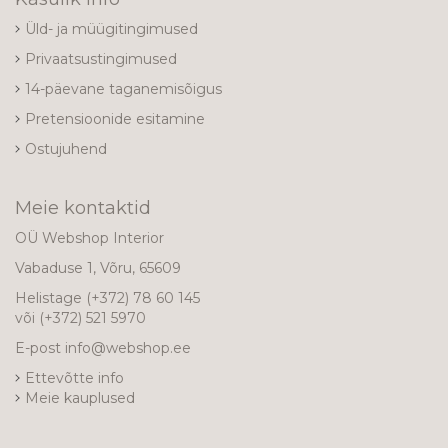
Üld- ja müügitingimused
Privaatsustingimused
14-päevane taganemisõigus
Pretensioonide esitamine
Ostujuhend
Meie kontaktid
OÜ Webshop Interior
Vabaduse 1, Võru, 65609
Helistage
(+372) 78 60 145
või
(+372) 521 5970
E-post
info@webshop.ee
Ettevõtte info
Meie kauplused