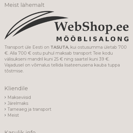
Meist lähemalt
Transport üle Eesti on
TASUTA
, kui ostusumma ületab 700
€. Alla 700 € ostu puhul maksab transport Teie kodu
välisukseni mandril kuni 25 € ning saartel kuni 39 €.
Vajadusel on võimalus tellida lisateenusena kauba tuppa
tõstmise.
Kliendile
Makseviisid
Järelmaks
Tarneaeg ja transport
Meist
Kasulik info