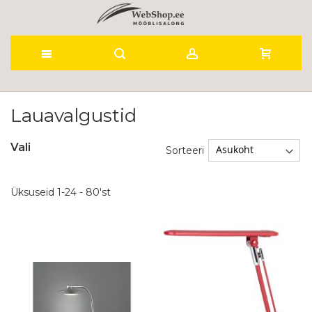
Skip
to
Lauavalgustid
Content
Vali
Sorteeri
Üksuseid
1
-
24
-
80
'st