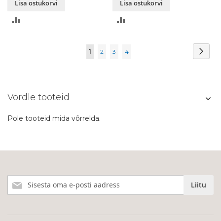
Lisa ostukorvi
Lisa ostukorvi
LISA
LISA
VÕRDLUSESSE
VÕRDLUSESSE
Page
Page
Järg
You're
Page
Page
Page
1
2
3
4
currently
reading
Võrdle tooteid
page
Pole tooteid mida võrrelda.
Liitu
Liitu
meie
uudiskirjaga!