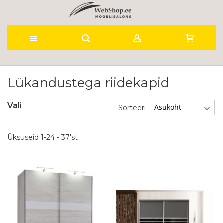
Skip
to
Lükandustega riidekapid
Content
Vali
Sorteeri
Üksuseid
1
-
24
-
37
'st