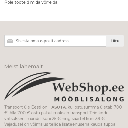
Pole tooteid mida võrrelda.
Liitu
Liitu
meie
uudiskirjaga!
Meist lähemalt
Transport üle Eesti on
TASUTA
, kui ostusumma ületab 700
€. Alla 700 € ostu puhul maksab transport Teie kodu
välisukseni mandril kuni 25 € ning saartel kuni 39 €.
Vajadusel on võimalus tellida lisateenusena kauba tuppa