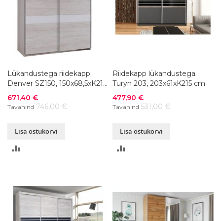
Lükandustega riidekapp
Riidekapp lükandustega
Denver SZ150, 150x68,5xK215
Turyn 203, 203x61xK215 cm
cm
Soodushind
Soodushind
671,40 €
477,90 €
746,00 €
531,00 €
Tavahind
Tavahind
Lisa ostukorvi
Lisa ostukorvi
LISA
LISA
VÕRDLUSESSE
VÕRDLUSESSE