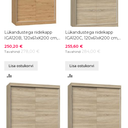
Lükandustega riidekapp
Lükandustega riidekapp
IGA120B, 120x61xK200 cm,
IGA120C, 120x61xK200 cm,
värvivalik
värvivalik
Soodushind
Soodushind
250,20 €
255,60 €
278,00 €
284,00 €
Tavahind
Tavahind
Lisa ostukorvi
Lisa ostukorvi
LISA
LISA
VÕRDLUSESSE
VÕRDLUSESSE