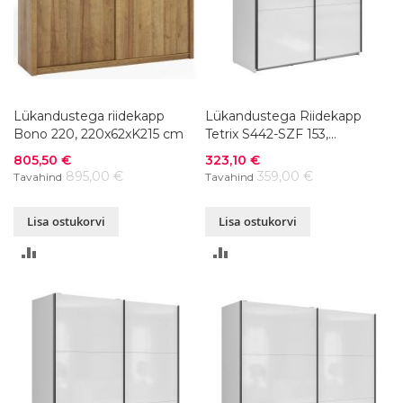
Lükandustega riidekapp
Lükandustega Riidekapp
Bono 220, 220x62xK215 cm
Tetrix S442-SZF 153,
153x60xK195,5 cm, värvivalik
Soodushind
Soodushind
805,50 €
323,10 €
895,00 €
359,00 €
Tavahind
Tavahind
Lisa ostukorvi
Lisa ostukorvi
LISA
LISA
VÕRDLUSESSE
VÕRDLUSESSE