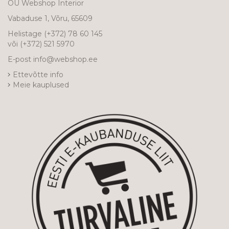
OÜ Webshop Interior
Vabaduse 1, Võru, 65609
Helistage
(+372) 78 60 145
või
(+372) 521 5970
E-post
info@webshop.ee
Ettevõtte info
Meie kauplused