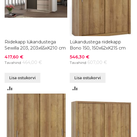
Riidekapp lükandustega
Lükandustega riidekapp
Sewilla 203, 203x65xK210 cm
Bono 150, 150x62xK215 cm
Soodushind
Soodushind
417,60 €
546,30 €
464,00 €
607,00 €
Tavahind
Tavahind
Lisa ostukorvi
Lisa ostukorvi
LISA
LISA
VÕRDLUSESSE
VÕRDLUSESSE