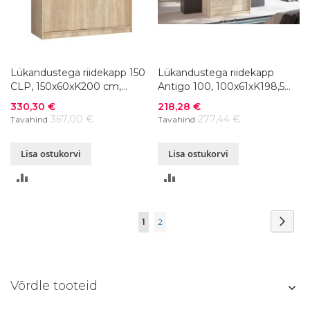
Lükandustega riidekapp 150
Lükandustega riidekapp
CLP, 150x60xK200 cm,
Antigo 100, 100x61xK198,5
värvivalik
cm, värvivalik
Soodushind
Soodushind
330,30 €
218,28 €
367,00 €
277,44 €
Tavahind
Tavahind
Lisa ostukorvi
Lisa ostukorvi
LISA
LISA
VÕRDLUSESSE
VÕRDLUSESSE
Page
Page
Järg
You're
Page
1
2
currently
reading
Võrdle tooteid
page