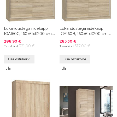
Lükandustega riidekapp
Lükandustega riidekapp
IGA160C, 160x61xK200 cm,
IGA160B, 160x61xK200 cm,
värvivalik
värvivalik
Soodushind
Soodushind
288,90 €
285,30 €
321,00 €
317,00 €
Tavahind
Tavahind
Lisa ostukorvi
Lisa ostukorvi
LISA
LISA
VÕRDLUSESSE
VÕRDLUSESSE