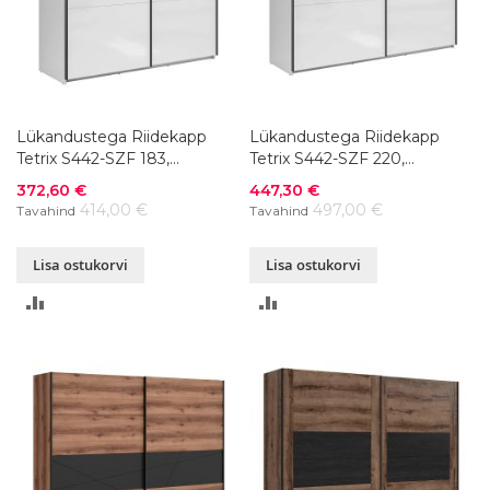
Lükandustega Riidekapp
Lükandustega Riidekapp
Tetrix S442-SZF 183,
Tetrix S442-SZF 220,
183x60xK195,5 cm, värvivalik
220x60xK195,5 cm, värvivalik
Soodushind
Soodushind
372,60 €
447,30 €
414,00 €
497,00 €
Tavahind
Tavahind
Lisa ostukorvi
Lisa ostukorvi
LISA
LISA
VÕRDLUSESSE
VÕRDLUSESSE