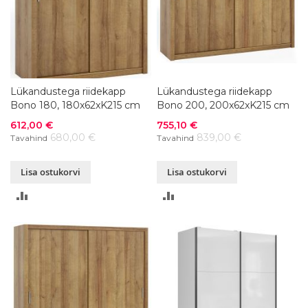
Lükandustega riidekapp
Lükandustega riidekapp
Bono 180, 180x62xK215 cm
Bono 200, 200x62xK215 cm
Soodushind
Soodushind
612,00 €
755,10 €
680,00 €
839,00 €
Tavahind
Tavahind
Lisa ostukorvi
Lisa ostukorvi
LISA
LISA
VÕRDLUSESSE
VÕRDLUSESSE