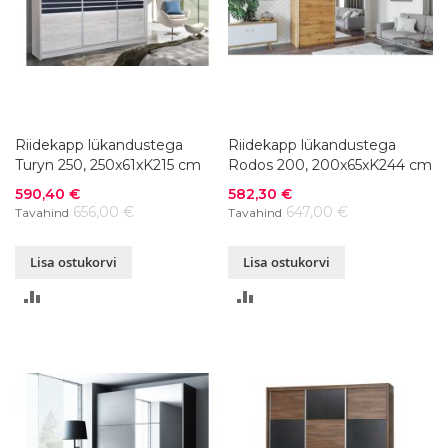
Riidekapp lükandustega
Riidekapp lükandustega
Turyn 250, 250x61xK215 cm
Rodos 200, 200x65xK244 cm
Soodushind
Soodushind
590,40 €
582,30 €
656,00 €
647,00 €
Tavahind
Tavahind
Lisa ostukorvi
Lisa ostukorvi
LISA
LISA
VÕRDLUSESSE
VÕRDLUSESSE