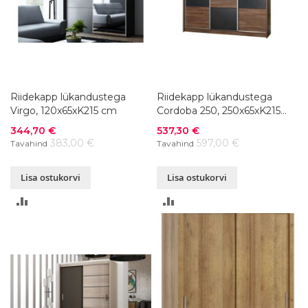
Riidekapp lükandustega
Riidekapp lükandustega
Virgo, 120x65xK215 cm
Cordoba 250, 250x65xK215
cm
Soodushind
Soodushind
344,70 €
537,30 €
383,00 €
597,00 €
Tavahind
Tavahind
Lisa ostukorvi
Lisa ostukorvi
LISA
LISA
VÕRDLUSESSE
VÕRDLUSESSE