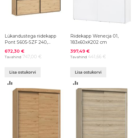
Lükandustega riidekapp
Riidekapp Wenecja 01,
Pont S605-SZF 240,
183x60xK202 cm
240x60,5xK225,5 cm
Soodushind
Soodushind
672,30 €
397,49 €
747,00 €
441,66 €
Tavahind
Tavahind
Lisa ostukorvi
Lisa ostukorvi
LISA
LISA
VÕRDLUSESSE
VÕRDLUSESSE