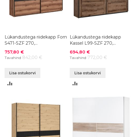
Lükandustega riidekapp Forn
Lükandustega riidekapp
S471-SZF 270,
Kassel L99-SZF 270,
270x58xK218,5 cm, värvivalik
270x60,5xK218,5 cm
Soodushind
Soodushind
757,80 €
694,80 €
842,00 €
772,00 €
Tavahind
Tavahind
Lisa ostukorvi
Lisa ostukorvi
LISA
LISA
VÕRDLUSESSE
VÕRDLUSESSE