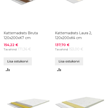
Kattemadrats Biruta
Kattemadrats Laura 2,
120x200xK7 cm
120x200xK4 cm
Soodushind
Soodushind
154,22 €
137,70 €
171,36 €
153,00 €
Tavahind
Tavahind
Lisa ostukorvi
Lisa ostukorvi
LISA
LISA
VÕRDLUSESSE
VÕRDLUSESSE