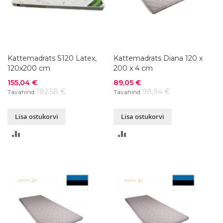
Kattemadrats S120 Latex,
Kattemadrats Diana 120 x
120x200 cm
200 x 4 cm
Soodushind
Soodushind
155,04 €
89,05 €
182,58 €
98,94 €
Tavahind
Tavahind
Lisa ostukorvi
Lisa ostukorvi
LISA
LISA
VÕRDLUSESSE
VÕRDLUSESSE