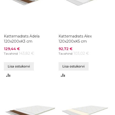
Kattemadrats Adela
Kattemadrats Alex
120x200xK3 cm
120x200xK5 cm
Soodushind
Soodushind
129,44 €
92,72 €
143,82 €
103,02 €
Tavahind
Tavahind
Lisa ostukorvi
Lisa ostukorvi
LISA
LISA
VÕRDLUSESSE
VÕRDLUSESSE