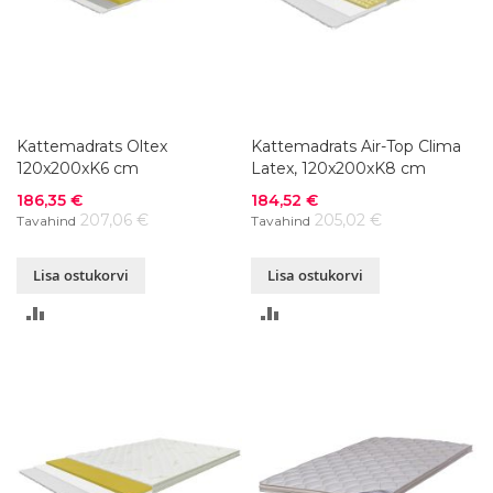
Kattemadrats Oltex
Kattemadrats Air-Top Clima
120x200xK6 cm
Latex, 120x200xK8 cm
Soodushind
Soodushind
186,35 €
184,52 €
207,06 €
205,02 €
Tavahind
Tavahind
Lisa ostukorvi
Lisa ostukorvi
LISA
LISA
VÕRDLUSESSE
VÕRDLUSESSE