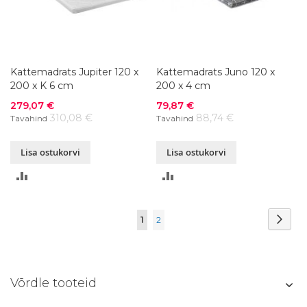
Kattemadrats Jupiter 120 x
Kattemadrats Juno 120 x
200 x K 6 cm
200 x 4 cm
Soodushind
Soodushind
279,07 €
79,87 €
310,08 €
88,74 €
Tavahind
Tavahind
Lisa ostukorvi
Lisa ostukorvi
LISA
LISA
VÕRDLUSESSE
VÕRDLUSESSE
Page
Page
Järg
You're
Page
1
2
currently
reading
Võrdle tooteid
page