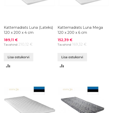
Kattemadrats Luna (Lateks)
Kattemadrats Luna Mega
120 x 200 x 4 cm
120 x 200 x 6 cm
Soodushind
Soodushind
189,11 €
152,39 €
210,12 €
169,32 €
Tavahind
Tavahind
Lisa ostukorvi
Lisa ostukorvi
LISA
LISA
VÕRDLUSESSE
VÕRDLUSESSE