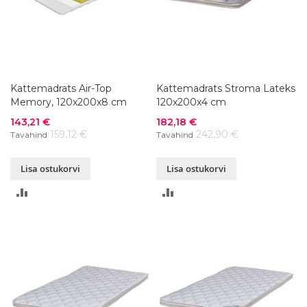
Kattemadrats Air-Top
Kattemadrats Stroma Lateks
Memory, 120x200x8 cm
120x200x4 cm
Soodushind
Soodushind
143,21 €
182,18 €
159,12 €
242,90 €
Tavahind
Tavahind
Lisa ostukorvi
Lisa ostukorvi
LISA
LISA
VÕRDLUSESSE
VÕRDLUSESSE