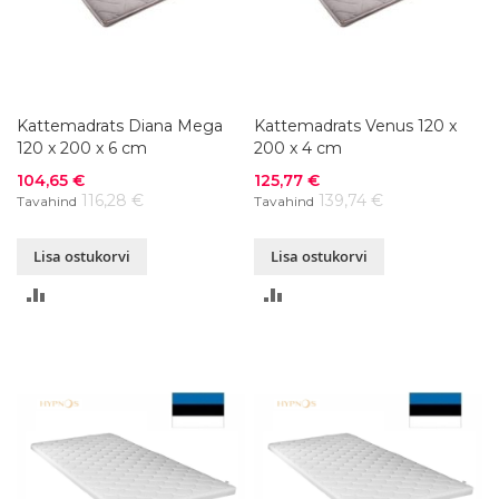
Kattemadrats Diana Mega
Kattemadrats Venus 120 x
120 x 200 x 6 cm
200 x 4 cm
Soodushind
Soodushind
104,65 €
125,77 €
116,28 €
139,74 €
Tavahind
Tavahind
Lisa ostukorvi
Lisa ostukorvi
LISA
LISA
VÕRDLUSESSE
VÕRDLUSESSE