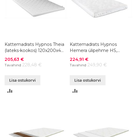
Kattemadrats Hypnos Theia
Kattemadrats Hypnos
(lateks-kookos) 120x200x4
Hemera ülipehme HS,
cm
ringlukuga 120x200x8 cm
Soodushind
Soodushind
205,63 €
224,91 €
228,48 €
249,90 €
Tavahind
Tavahind
Lisa ostukorvi
Lisa ostukorvi
LISA
LISA
VÕRDLUSESSE
VÕRDLUSESSE