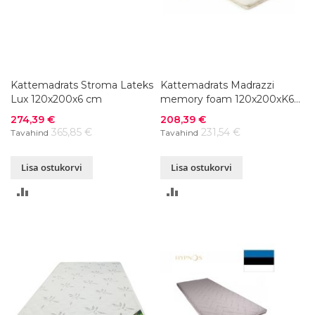
Kattemadrats Stroma Lateks
Kattemadrats Madrazzi
Lux 120x200x6 cm
memory foam 120x200xK6
cm
Soodushind
Soodushind
274,39 €
208,39 €
365,85 €
231,54 €
Tavahind
Tavahind
Lisa ostukorvi
Lisa ostukorvi
LISA
LISA
VÕRDLUSESSE
VÕRDLUSESSE