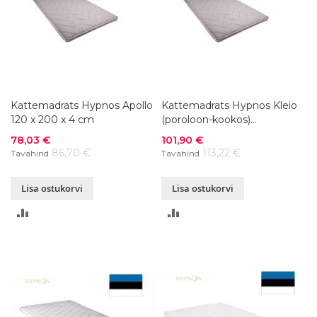
Kattemadrats Hypnos Apollo
Kattemadrats Hypnos Kleio
120 x 200 x 4 cm
(poroloon-kookos)
120x200x4 cm
Soodushind
Soodushind
78,03 €
101,90 €
86,70 €
113,22 €
Tavahind
Tavahind
Lisa ostukorvi
Lisa ostukorvi
LISA
LISA
VÕRDLUSESSE
VÕRDLUSESSE