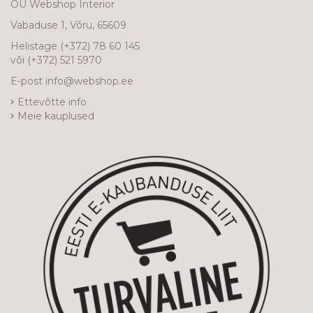
OÜ Webshop Interior
Vabaduse 1, Võru, 65609
Helistage
(+372) 78 60 145
või
(+372) 521 5970
E-post
info@webshop.ee
Ettevõtte info
Meie kauplused