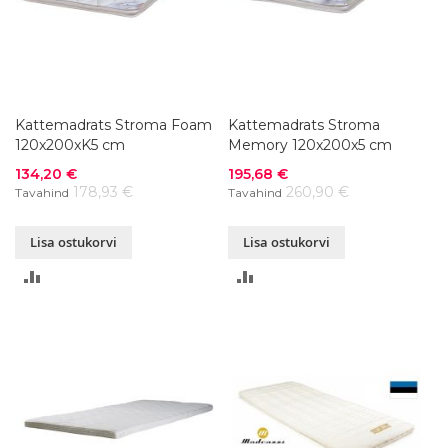
Kattemadrats Stroma Foam
Kattemadrats Stroma
120x200xK5 cm
Memory 120x200x5 cm
Soodushind
Soodushind
134,20 €
195,68 €
178,93 €
260,90 €
Tavahind
Tavahind
Lisa ostukorvi
Lisa ostukorvi
LISA
LISA
VÕRDLUSESSE
VÕRDLUSESSE