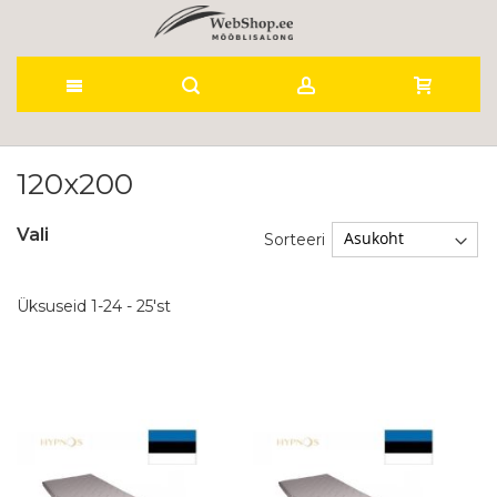
Skip
to
120x200
Content
Vali
Sorteeri
Üksuseid
1
-
24
-
25
'st