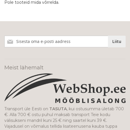
Pole tooteid mida võrrelda.
Liitu
Liitu
meie
uudiskirjaga!
Meist lähemalt
Transport üle Eesti on
TASUTA
, kui ostusumma ületab 700
€. Alla 700 € ostu puhul maksab transport Teie kodu
välisukseni mandril kuni 25 € ning saartel kuni 39 €.
Vajadusel on võimalus tellida lisateenusena kauba tuppa