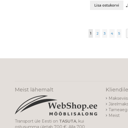
Lisa ostukorvi
Page
You're currently re
Page
Page
Page
Page
1
2
3
4
5
Meist lähemalt
Kliendil
Makseviis
Järelmak
Tarneaeg 
Meist
Transport üle Eesti on
TASUTA
, kui
ostusumma ületab 700 €. Alla 700