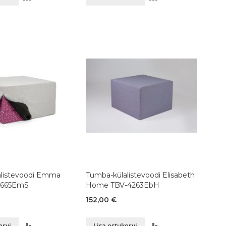
VÕRDLUSESSE
VÕRDLUSESSE
listevoodi Emma
Tumba-külalistevoodi Elisabeth
-3665EmS
Home TBV-4263EbH
152,00 €
LISA
LISA
orvi
Lisa ostukorvi