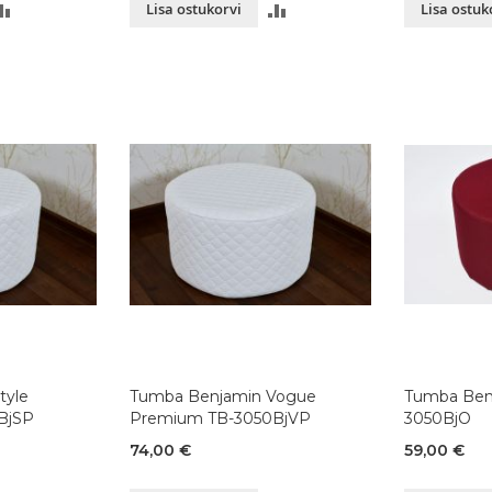
LISA
LISA
Lisa ostukorvi
Lisa ostuk
VÕRDLUSESSE
VÕRDLUSESSE
tyle
Tumba Benjamin Vogue
Tumba Benj
BjSP
Premium TB-3050BjVP
3050BjO
74,00 €
59,00 €