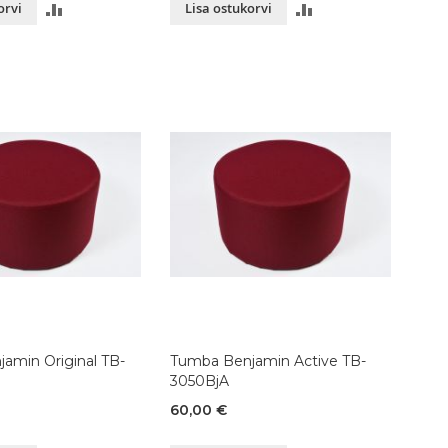
LISA
LISA
orvi
Lisa ostukorvi
VÕRDLUSESSE
VÕRDLUSESSE
amin Original TB-
Tumba Benjamin Active TB-
3050BjA
60,00 €