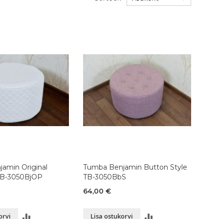
amin Original
Tumba Benjamin Button Style
B-3050BjOP
TB-3050BbS
64,00 €
LISA
LISA
orvi
Lisa ostukorvi