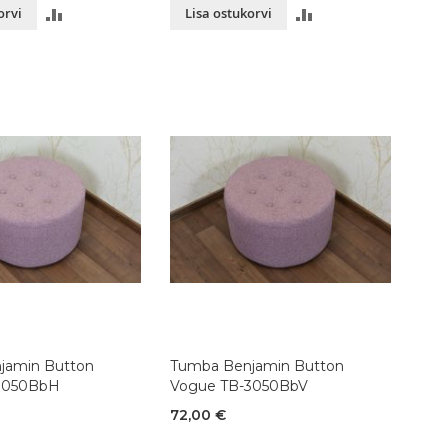
LISA
LISA
orvi
Lisa ostukorvi
VÕRDLUSESSE
VÕRDLUSESSE
jamin Button
Tumba Benjamin Button
3050BbH
Vogue TB-3050BbV
72,00 €