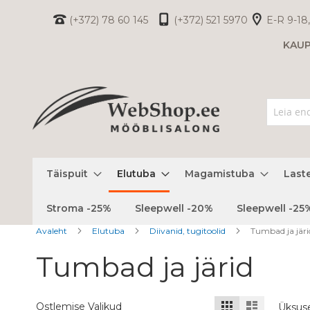
Skip
(+372) 78 60 145
(+372) 521 5970
E-R 9-18,
to
KAU
Content
Täispuit
Elutuba
Magamistuba
Last
Stroma -25%
Sleepwell -20%
Sleepwell -25
Avaleht
Elutuba
Diivanid, tugitoolid
Tumbad ja järi
Tumbad ja järid
Kuvamisviis
Ruudustik
Nimekiri
Ostlemise Valikud
Üksus