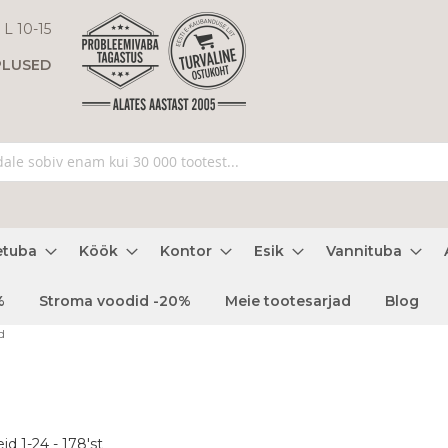
 L 10-15
PLUSED
etuba
Köök
Kontor
Esik
Vannituba
%
Stroma voodid -20%
Meie tootesarjad
Blog
d
eid
1
-
24
-
178
'st