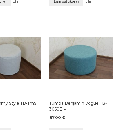
LISA
LISA
orvi
Lisa ostukorvi
VÕRDLUSESSE
VÕRDLUSESSE
my Style TB-TmS
Tumba Benjamin Vogue TB-
3050BjV
67,00 €