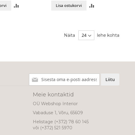
LISA
LISA
orvi
Lisa ostukorvi
VÕRDLUSESSE
VÕRDLUSESSE
Näita
lehe kohta
Liitu
Liitu
meie
uudiskirjaga!
Meie kontaktid
OÜ Webshop Interior
Vabaduse 1, Võru, 65609
Helistage
(+372) 78 60 145
või
(+372) 521 5970