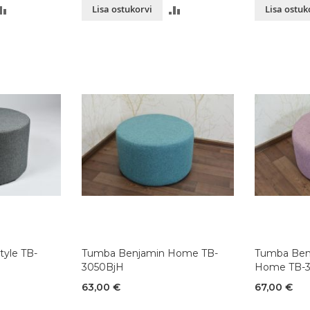
LISA
LISA
Lisa ostukorvi
Lisa ostuk
VÕRDLUSESSE
VÕRDLUSESSE
yle TB-
Tumba Benjamin Home TB-
Tumba Ben
3050BjH
Home TB-
63,00 €
67,00 €