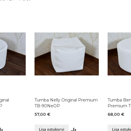
inal
Tumba Nelly Original Premium
Tumba Benj
P
TB-90NeOP
Premium T
57,00 €
68,00 €
LISA
LISA
Lisa ostukorvi
Lisa ostuk