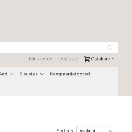
Minu konto
Logi sisse
Ostukorv
Aed
Sisustus
Kampaaniatooted
Sorteeri