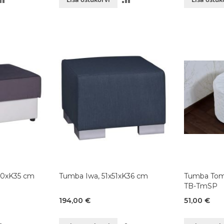
VÕRDLUSESSE
VÕRDLUSESSE
60xK35 cm
Tumba Iwa, 51x51xK36 cm
Tumba Tom
TB-TmSP
194,00 €
51,00 €