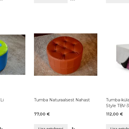
VÕRDLUSESSE
VÕRDLUSESSE
Li
Tumba Naturaalsest Nahast
Tumba-küla
Style TBV
77,00 €
112,00 €
LISA
LISA
Lisa ostukorvi
Lisa ostuk