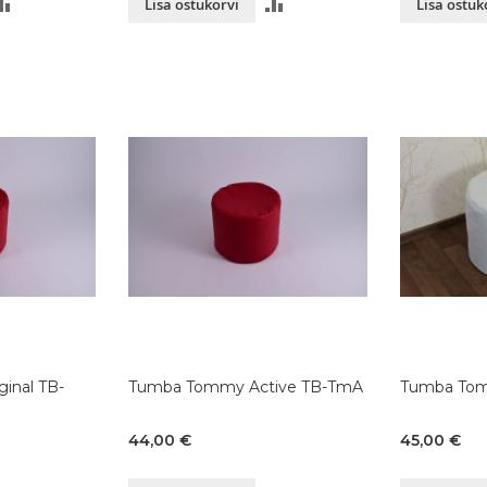
LISA
LISA
Lisa ostukorvi
Lisa ostuk
VÕRDLUSESSE
VÕRDLUSESSE
inal TB-
Tumba Tommy Active TB-TmA
Tumba Tom
44,00 €
45,00 €