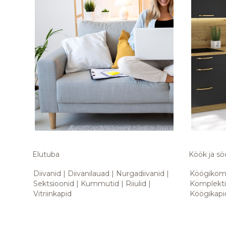
Elutuba
Köök ja sö
Diivanid
Diivanilauad
Nurgadiivanid
Köögikom
Sektsioonid
Kummutid
Riiulid
Komplekt
Vitriinkapid
Köögikapi