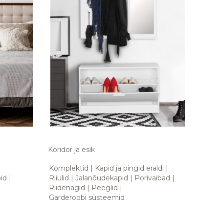
Koridor ja esik
Komplektid
Kapid ja pingid eraldi
id
Riiulid
Jalanõudekapid
Porivaibad
Riidenagid
Peeglid
Garderoobi süsteemid