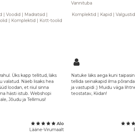
Vannituba
d
Voodid
Madratsid
Komplektid
Kapid
Valgusti
olid
Komplektid
Kott-toolid
0
 rahul. Üks kapp tellitud, läks
Natuke läks aega kuni taipasin
 valatud. Näeb lisaks hea
tellida seinakapid ilma põrand
üüd loodan, et riiul sinna
ja vastupidi ;) Muidu väga lihtne 
ma hästi istub. Webshopi
teostatav, Kiidan!
e, Jõudu ja Tellimusi!
Alo
Lääne-Virumaalt