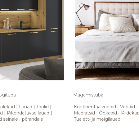
ögituba
Magamistuba
plektid
Lauad
Toolid
Kontinentaalvoodid
Voodid
id
Pikendatavad lauad
Madratsid
Öökapid
Riidekap
d seinale
põrandale
Tualett- ja meigilauad