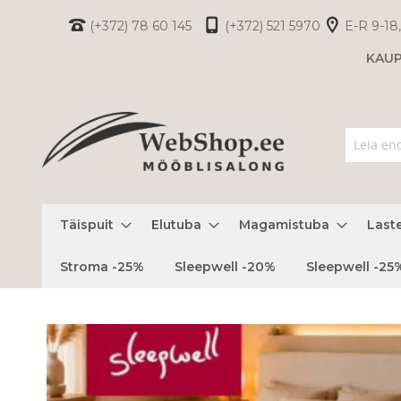
Skip
(+372) 78 60 145
(+372) 521 5970
E-R 9-18,
to
KAU
Content
Täispuit
Elutuba
Magamistuba
Last
Stroma -25%
Sleepwell -20%
Sleepwell -25