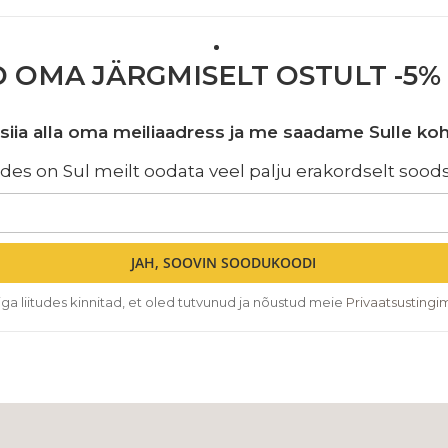
D OMA JÄRGMISELT OSTULT -5
ta siia alla oma meiliaadress ja me saadame Sulle k
itudes on Sul meilt oodata veel palju erakordselt soo
JAH, SOOVIN SOODUKOODI
stiga liitudes kinnitad, et oled tutvunud ja nõustud meie
Privaatsusting