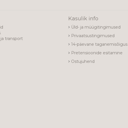
e
Kasulik info
id
Üld- ja müügitingimused
s
Privaatsustingimused
ja transport
14-päevane taganemisõigus
Pretensioonide esitamine
Ostujuhend