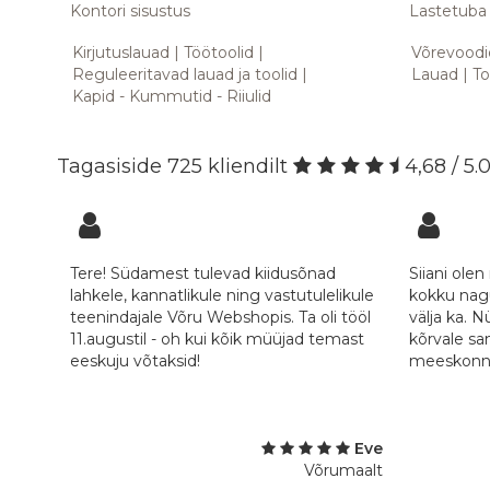
Kontori sisustus
Lastetuba
Kirjutuslauad
Töötoolid
Võrevoodi
Reguleeritavad lauad ja toolid
Lauad
To
Kapid - Kummutid - Riiulid
Tagasiside 725 kliendilt
4,68 / 5.
Tere! Südamest tulevad kiidusõnad
Siiani olen
lahkele, kannatlikule ning vastutulelikule
kokku nagu
teenindajale Võru Webshopis. Ta oli tööl
välja ka. N
11.augustil - oh kui kõik müüjad temast
kõrvale sa
eeskuju võtaksid!
meeskonnal
Eve
Võrumaalt