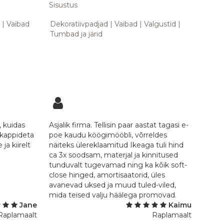
Sisustus
d
Vaibad
Dekoratiivpadjad
Vaibad
Valgustid
Tumbad ja järid
, kuidas
Asjalik firma. Tellisin paar aastat tagasi e-
akappideta
poe kaudu köögimööbli, võrreldes
ja kiirelt
näiteks ülereklaamitud Ikeaga tuli hind
ca 3x soodsam, materjal ja kinnitused
tunduvalt tugevamad ning ka kõik soft-
close hinged, amortisaatorid, üles
avanevad uksed ja muud tuled-viled,
mida teised valju häälega promovad.
Jane
Kaimu
Raplamaalt
Raplamaalt