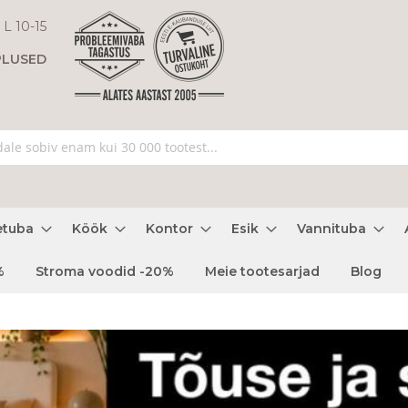
 L 10-15
PLUSED
etuba
Köök
Kontor
Esik
Vannituba
%
Stroma voodid -20%
Meie tootesarjad
Blog