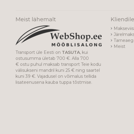
Meist lähemalt
Kliendil
Makseviis
Järelmak
Tarneaeg 
Meist
Transport üle Eesti on
TASUTA
, kui
ostusumma ületab 700 €. Alla 700
€ ostu puhul maksab transport Teie kodu
välisukseni mandril kuni 25 € ning saartel
kuni 39 €. Vajadusel on võimalus tellida
lisateenusena kauba tuppa tõstmise.