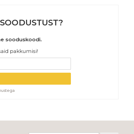
% SOODUSTUST?
ohe sooduskoodi.
dsaid pakkumisi!
imustega