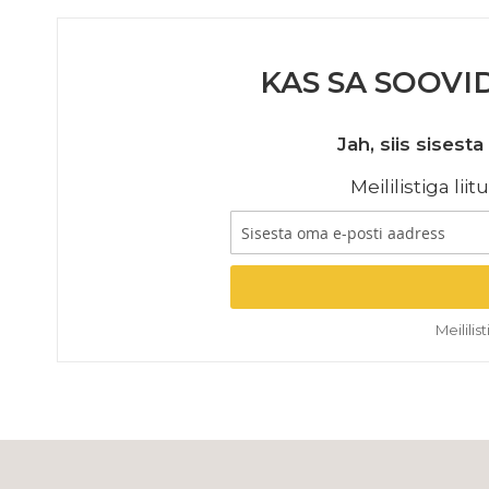
KAS SA SOOVI
Jah, siis sises
Meililistiga li
Meilili