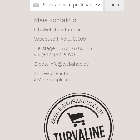
Liitu
Liitu
meie
uudiskirjaga!
Meie kontaktid
OÜ Webshop Interior
Vabaduse 1, Võru, 65609
Helistage
(+372) 78 60 145
või
(+372) 521 5970
E-post
info@webshop.ee
Ettevõtte info
Meie kauplused