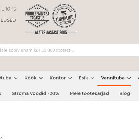
 L 10-15
PLUSED
etuba
Köök
Kontor
Esik
Vannituba
%
Stroma voodid -20%
Meie tootesarjad
Blog
et