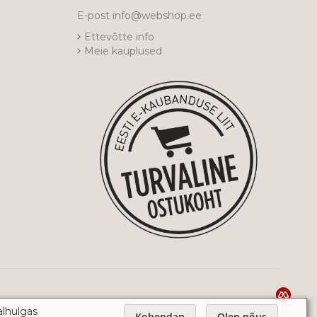
E-post
info@webshop.ee
Ettevõtte info
Meie kauplused
alhulgas
Kohendan
Olen nõus