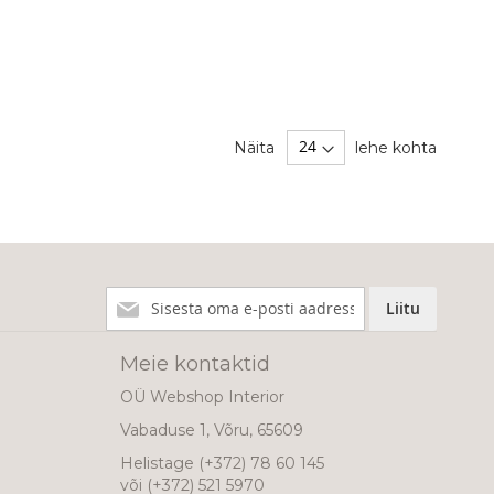
Näita
lehe kohta
Liitu
Liitu
meie
uudiskirjaga!
Meie kontaktid
OÜ Webshop Interior
Vabaduse 1, Võru, 65609
Helistage
(+372) 78 60 145
või
(+372) 521 5970