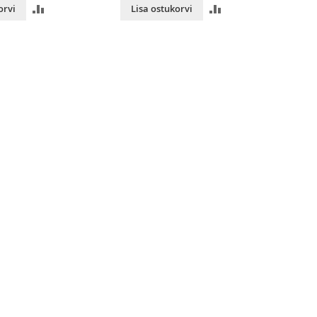
LISA
LISA
orvi
Lisa ostukorvi
VÕRDLUSESSE
VÕRDLUSESSE