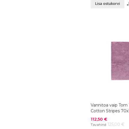
Lisa ostukorvi
Vannitoa vaip Tom 
Cotton Stripes 70x1
Soodushind
112,50 €
125,00 €
Tavahind