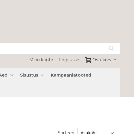
Minu konto
Logi sisse
Ostukorv
Aed
Sisustus
Kampaaniatooted
Sorteeri