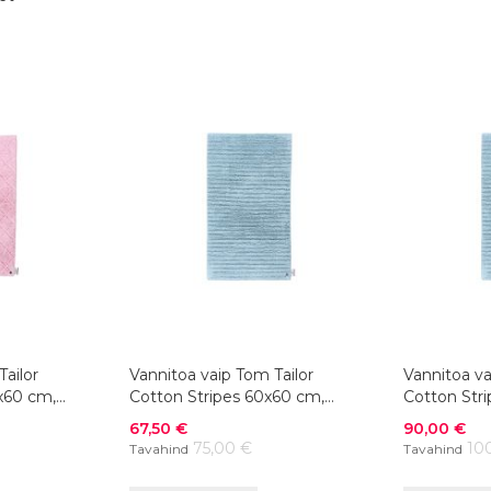
Tailor
Vannitoa vaip Tom Tailor
Vannitoa va
x60 cm,
Cotton Stripes 60x60 cm,
Cotton Str
sinine
sinine
Soodushind
Soodushind
67,50 €
90,00 €
75,00 €
10
Tavahind
Tavahind