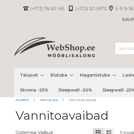
Skip
(+372) 78 60 145
(+372) 521 5970
E-R 9-18,
to
KAU
Content
Täispuit
Elutuba
Magamistuba
Last
Stroma -25%
Sleepwell -20%
Sleepwell -25
Avaleht
Vannituba
Vannitoavaibad
Vannitoavaibad
Kuvamisviis
Ruudustik
Nimekiri
Ostlemise Valikud
5
tood