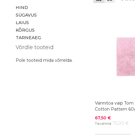
HIND
SÜGAVUS
LAIUS
KÕRGUS
TARNEAEG
Võrdle tooteid
Pole tooteid mida võrrelda.
Vannitoa vaip Tom 
Cotton Pattern 60
roosa
Soodushind
67,50 €
75,00 €
Tavahind