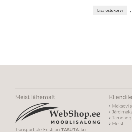
Lisa ostukorvi
Meist lähemalt
Kliendil
Makseviis
Järelmak
Tarneaeg 
Meist
Transport üle Eesti on
TASUTA
, kui