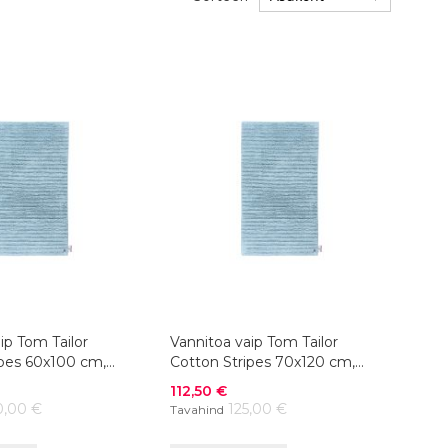
ip Tom Tailor
Vannitoa vaip Tom Tailor
ipes 60x100 cm,
Cotton Stripes 70x120 cm,
sinine
Soodushind
112,50 €
0,00 €
125,00 €
Tavahind