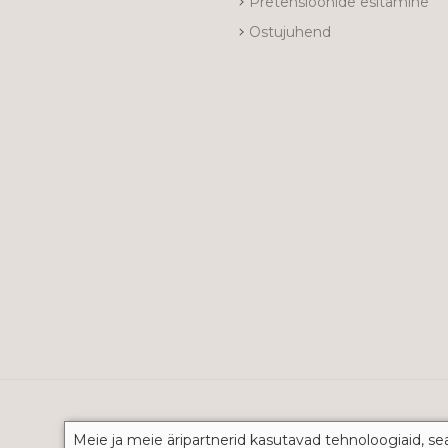
Pretensioonide esitamine
Ostujuhend
Meie ja meie äripartnerid kasutavad tehnoloogiaid, se