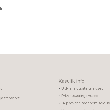
LISA
VÕRDLUSESSE
e
Kasulik info
id
Üld- ja müügitingimused
s
Privaatsustingimused
ja transport
14-päevane taganemisõigus