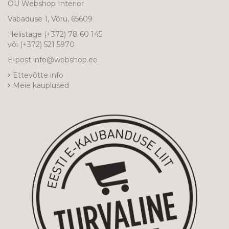
OÜ Webshop Interior
Vabaduse 1, Võru, 65609
Helistage
(+372) 78 60 145
või
(+372) 521 5970
E-post
info@webshop.ee
Ettevõtte info
Meie kauplused