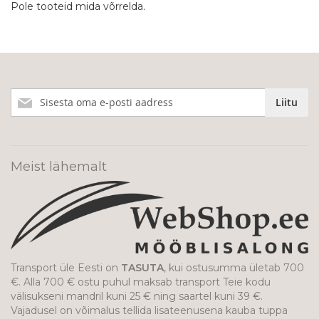
Pole tooteid mida võrrelda.
Liitu
Liitu
meie
uudiskirjaga!
Meist lähemalt
Transport üle Eesti on
TASUTA
, kui ostusumma ületab 700
€. Alla 700 € ostu puhul maksab transport Teie kodu
välisukseni mandril kuni 25 € ning saartel kuni 39 €.
Vajadusel on võimalus tellida lisateenusena kauba tuppa