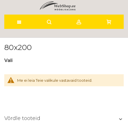
Skip
to
80x200
Content
Vali
Me ei leia Teie valikule vastavaid tooteid.
Võrdle tooteid