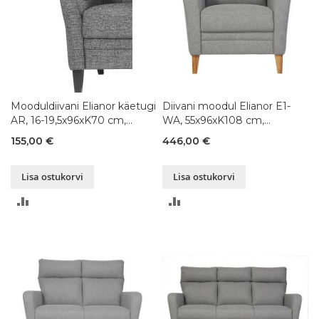
Mooduldiivani Elianor käetugi
Diivani moodul Elianor E1-
AR, 16-19,5x96xK70 cm,
WA, 55x96xK108 cm,
värvivalik
värvivalik
155,00 €
446,00 €
Lisa ostukorvi
Lisa ostukorvi
LISA
LISA
VÕRDLUSESSE
VÕRDLUSESSE