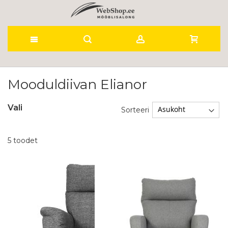
Skip
to
Mooduldiivan Elianor
Content
Vali
Sorteeri
5
toodet