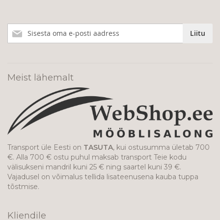
Liitu
Liitu
meie
uudiskirjaga!
Meist lähemalt
Transport üle Eesti on
TASUTA
, kui ostusumma ületab 700
€. Alla 700 € ostu puhul maksab transport Teie kodu
välisukseni mandril kuni 25 € ning saartel kuni 39 €.
Vajadusel on võimalus tellida lisateenusena kauba tuppa
tõstmise.
Kliendile