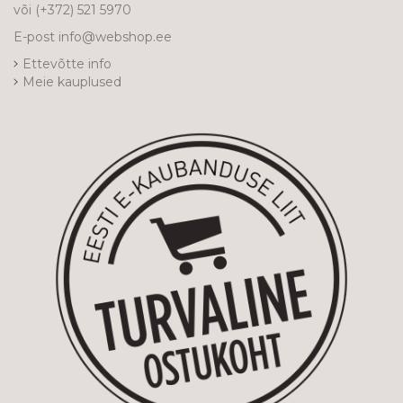
või
(+372) 521 5970
E-post
info@webshop.ee
Ettevõtte info
Meie kauplused