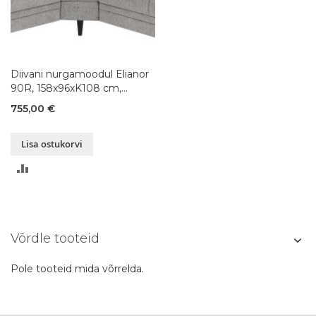
Diivani nurgamoodul Elianor
90R, 158x96xK108 cm,
värvivalik
755,00 €
Lisa ostukorvi
LISA
VÕRDLUSESSE
Võrdle tooteid
Pole tooteid mida võrrelda.