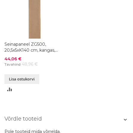
Seinapaneel ZG500,
20,5x5xK140 cm, kangas,
värvivalik
Soodushind
44,06 €
48,96 €
Tavahind
Lisa ostukorvi
LISA
VÕRDLUSESSE
Võrdle tooteid
Pole tooteid mida võrrelda.