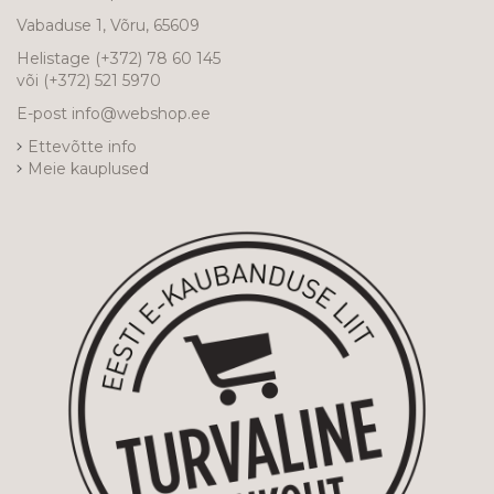
Vabaduse 1, Võru, 65609
Helistage
(+372) 78 60 145
või
(+372) 521 5970
E-post
info@webshop.ee
Ettevõtte info
Meie kauplused