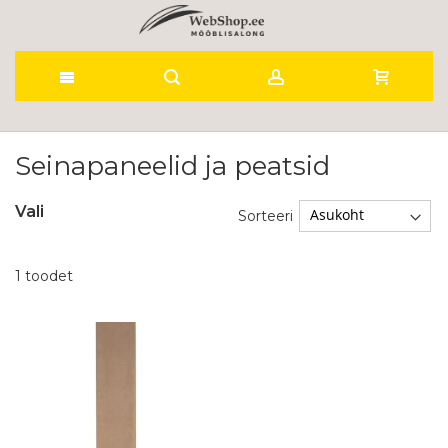
Skip
to
Seinapaneelid ja peatsid
Content
Vali
Sorteeri
1
toodet