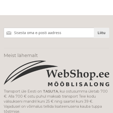
Liitu
Liitu
meie
uudiskirjaga!
Meist lähemalt
Transport üle Eesti on
TASUTA
, kui ostusumma ületab 700
€. Alla 700 € ostu puhul maksab transport Teie kodu
välisukseni mandril kuni 25 € ning saartel kuni 39 €.
Vajadusel on võimalus tellida lisateenusena kauba tuppa
tõstmise.