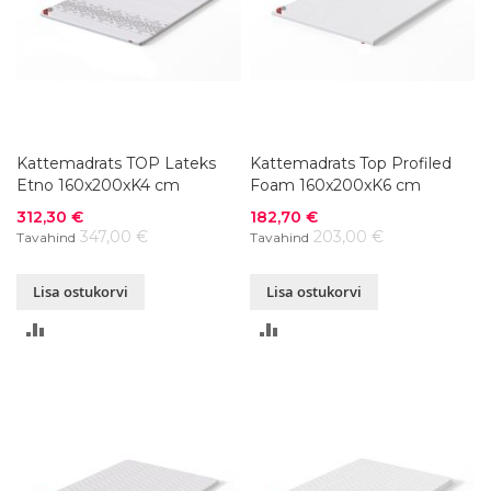
Kattemadrats TOP Lateks
Kattemadrats Top Profiled
Etno 160x200xK4 cm
Foam 160x200xK6 cm
Soodushind
Soodushind
312,30 €
182,70 €
347,00 €
203,00 €
Tavahind
Tavahind
Lisa ostukorvi
Lisa ostukorvi
LISA
LISA
VÕRDLUSESSE
VÕRDLUSESSE