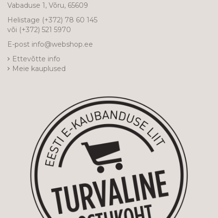
Vabaduse 1, Võru, 65609
Helistage
(+372) 78 60 145
või
(+372) 521 5970
E-post
info@webshop.ee
Ettevõtte info
Meie kauplused