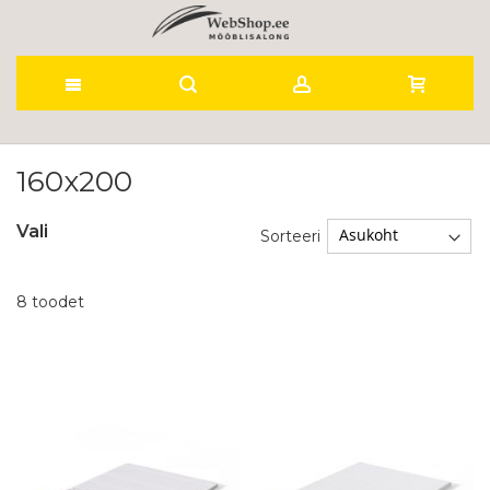
Skip
to
160x200
Content
Vali
Sorteeri
8
toodet