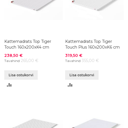
Kattemadrats Top Tiger
Kattemadrats Top Tiger
Touch 160x200xK4 cm
Touch Plus 160x200xK6 cm
Soodushind
Soodushind
238,50 €
319,50 €
265,00 €
355,00 €
Tavahind
Tavahind
Lisa ostukorvi
Lisa ostukorvi
LISA
LISA
VÕRDLUSESSE
VÕRDLUSESSE