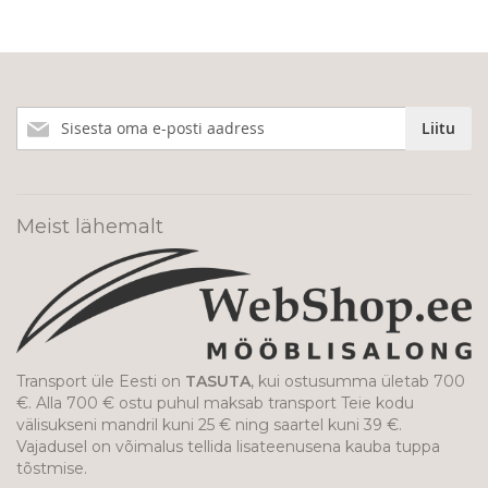
Liitu
Liitu
meie
uudiskirjaga!
Meist lähemalt
Transport üle Eesti on
TASUTA
, kui ostusumma ületab 700
€. Alla 700 € ostu puhul maksab transport Teie kodu
välisukseni mandril kuni 25 € ning saartel kuni 39 €.
Vajadusel on võimalus tellida lisateenusena kauba tuppa
tõstmise.