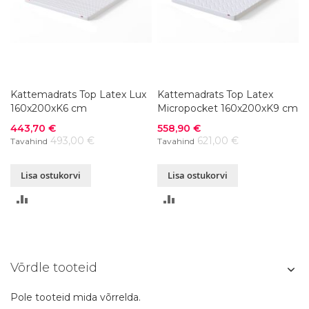
Kattemadrats Top Latex Lux
Kattemadrats Top Latex
160x200xK6 cm
Micropocket 160x200xK9 cm
Soodushind
Soodushind
443,70 €
558,90 €
493,00 €
621,00 €
Tavahind
Tavahind
Lisa ostukorvi
Lisa ostukorvi
LISA
LISA
VÕRDLUSESSE
VÕRDLUSESSE
Võrdle tooteid
Pole tooteid mida võrrelda.