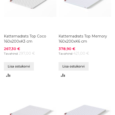
Kattemadrats Top Coco
Kattemadrats Top Memory
160x200xK3 cm
160x200xK6 cm
Soodushind
Soodushind
267,30 €
378,90 €
297,00 €
421,00 €
Tavahind
Tavahind
Lisa ostukorvi
Lisa ostukorvi
LISA
LISA
VÕRDLUSESSE
VÕRDLUSESSE