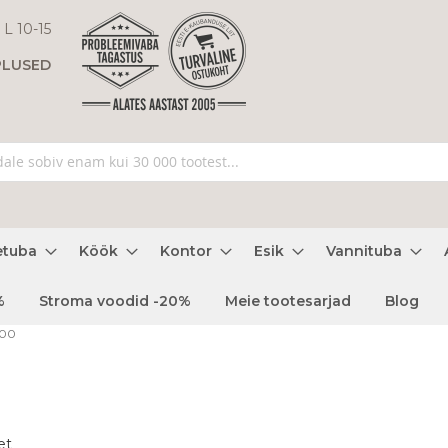
 L 10-15
PLUSED
etuba
Köök
Kontor
Esik
Vannituba
%
Stroma voodid -20%
Meie tootesarjad
Blog
200
et