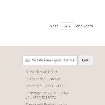
Näita
lehe kohta
Liitu
Liitu
meie
uudiskirjaga!
Meie kontaktid
OÜ Webshop Interior
Vabaduse 1, Võru, 65609
Helistage
(+372) 78 60 145
või
(+372) 521 5970
E-post
info@webshop.ee