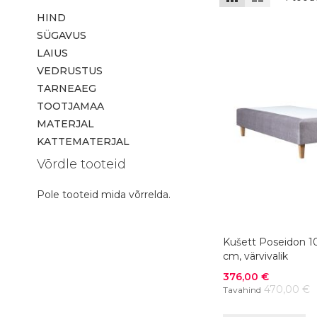
HIND
SÜGAVUS
LAIUS
VEDRUSTUS
TARNEAEG
TOOTJAMAA
MATERJAL
KATTEMATERJAL
Võrdle tooteid
Pole tooteid mida võrrelda.
Kušett Poseidon 
cm, värvivalik
Soodushind
376,00 €
470,00 €
Tavahind