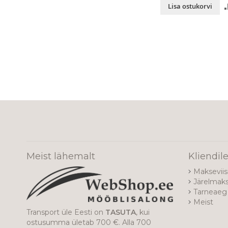
Lisa ostukorvi
Meist lähemalt
Kliendil
Makseviis
Järelmak
Tarneaeg 
Meist
Transport üle Eesti on
TASUTA
, kui
ostusumma ületab 700 €. Alla 700