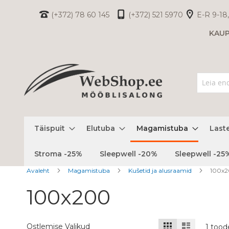
Skip
(+372) 78 60 145
(+372) 521 5970
E-R 9-18,
to
KAU
Content
Täispuit
Elutuba
Magamistuba
Last
Stroma -25%
Sleepwell -20%
Sleepwell -25
Avaleht
Magamistuba
Kušetid ja alusraamid
100x
100x200
Kuvamisviis
Ruudustik
Nimekiri
Ostlemise Valikud
1
tood