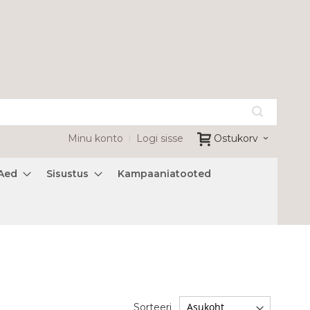
Minu konto
Logi sisse
Ostukorv
Aed
Sisustus
Kampaaniatooted
Sorteeri