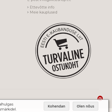
Ettevõtte info
Meie kauplused
alhulgas
Kohendan
Olen nõus
smärkidel.