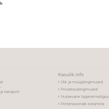
LISA
VÕRDLUSESSE
e
Kasulik info
id
Üld- ja müügitingimused
s
Privaatsustingimused
ja transport
14-päevane taganemisõigus
Pretensioonide esitamine