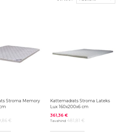
ats Stroma Memory
Kattemadrats Stroma Lateks
 cm
Lux 160x200x6 cm
Soodushind
361,36 €
9,86 €
481,81 €
Tavahind