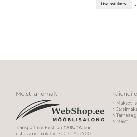
Lisa ostukorvi
Meist lähemalt
Kliendil
Makseviis
Järelmak
Tarneaeg 
Meist
Transport üle Eesti on
TASUTA
, kui
ostusumma ületab 700 €. Alla 700