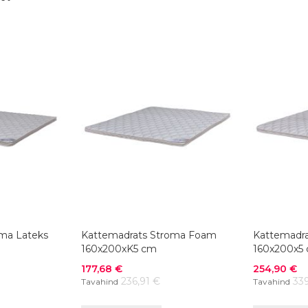
oma Lateks
Kattemadrats Stroma Foam
Kattemadr
160x200xK5 cm
160x200x5
Soodushind
Soodushind
177,68 €
254,90 €
236,91 €
33
Tavahind
Tavahind