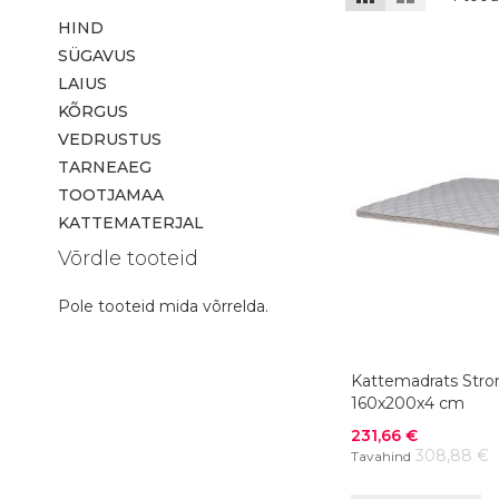
HIND
SÜGAVUS
LAIUS
KÕRGUS
VEDRUSTUS
TARNEAEG
TOOTJAMAA
KATTEMATERJAL
Võrdle tooteid
Pole tooteid mida võrrelda.
Kattemadrats Str
160x200x4 cm
Soodushind
231,66 €
308,88 €
Tavahind