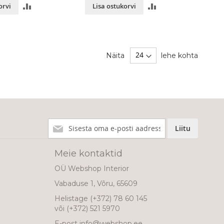
LISA
LISA
orvi
Lisa ostukorvi
VÕRDLUSESSE
VÕRDLUSESSE
Näita
lehe kohta
Liitu
Liitu
meie
uudiskirjaga!
Meie kontaktid
OÜ Webshop Interior
Vabaduse 1, Võru, 65609
Helistage
(+372) 78 60 145
või
(+372) 521 5970
E-post
info@webshop.ee