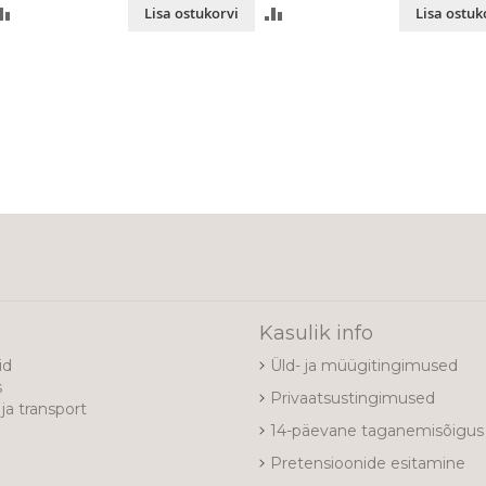
LISA
LISA
Lisa ostukorvi
Lisa ostuk
VÕRDLUSESSE
VÕRDLUSESSE
e
Kasulik info
id
Üld- ja müügitingimused
s
Privaatsustingimused
ja transport
14-päevane taganemisõigus
Pretensioonide esitamine