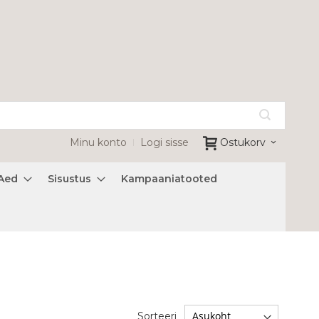
Minu konto
Logi sisse
Ostukorv
Aed
Sisustus
Kampaaniatooted
Sorteeri