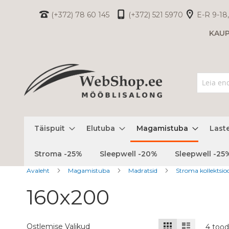
Skip
(+372) 78 60 145
(+372) 521 5970
E-R 9-18,
to
KAU
Content
Täispuit
Elutuba
Magamistuba
Last
Stroma -25%
Sleepwell -20%
Sleepwell -25
Avaleht
Magamistuba
Madratsid
Stroma kollektsi
160x200
Kuvamisviis
Ruudustik
Nimekiri
Ostlemise Valikud
4
tood