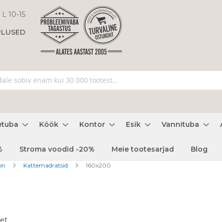
 L 10-15
PLUSED
etuba
Köök
Kontor
Esik
Vannituba
%
Stroma voodid -20%
Meie tootesarjad
Blog
oon
Kattemadratsid
160x200
et