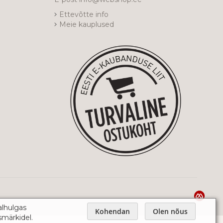
Ettevõtte info
Meie kauplused
alhulgas
Kohendan
Olen nõus
smärkidel.