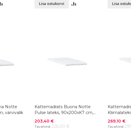
LISA
LISA
Lisa ostukorvi
Lisa ostuk
VÕRDLUSESSE
VÕRDLUSESSE
na Notte
Kattemadrats Buona Notte
Kattemadra
, värvivalik
Pulse lateks, 90x200xK7 cm,
Kliimalatek
värvivalik
cm, värvival
Soodushind
Soodushind
203,40 €
269,10 €
226,00 €
29
Tavahind
Tavahind