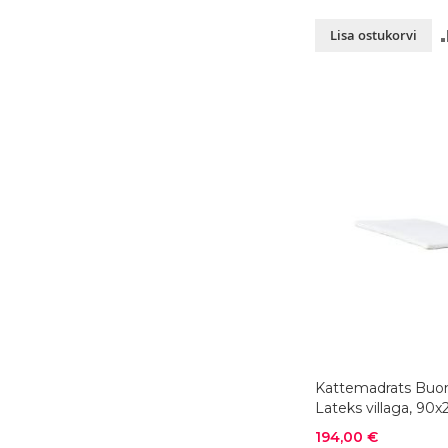
Lisa ostukorvi
Kattemadrats Buo
Lateks villaga, 90
värvivalik
Soodushind
194,00 €