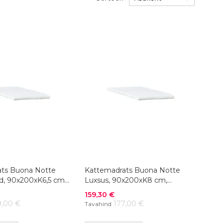
ts Buona Notte
Kattemadrats Buona Notte
ud, 90x200xK6,5 cm,
Luxsus, 90x200xK8 cm,
värvivalik
Soodushind
159,30 €
9,00 €
177,00 €
Tavahind