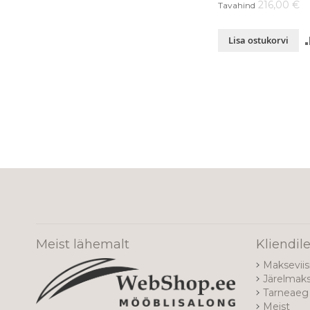
216,00 €
Tavahind
Lisa ostukorvi
Meist lähemalt
Kliendil
Makseviis
Järelmak
Tarneaeg 
Meist