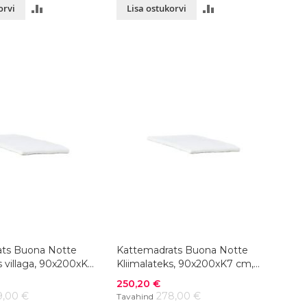
LISA
LISA
orvi
Lisa ostukorvi
VÕRDLUSESSE
VÕRDLUSESSE
ts Buona Notte
Kattemadrats Buona Notte
s villaga, 90x200xK9
Kliimalateks, 90x200xK7 cm,
ik
värvivalik
Soodushind
250,20 €
9,00 €
278,00 €
Tavahind