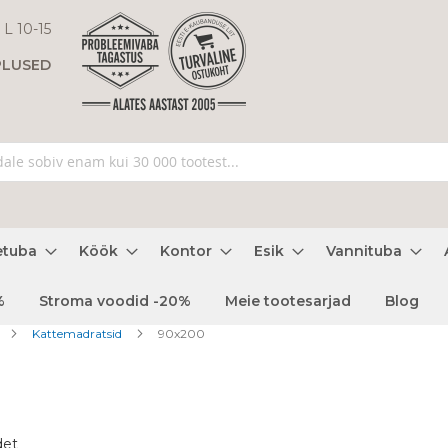
 L 10-15
PLUSED
etuba
Köök
Kontor
Esik
Vannituba
%
Stroma voodid -20%
Meie tootesarjad
Blog
Kattemadratsid
90x200
det