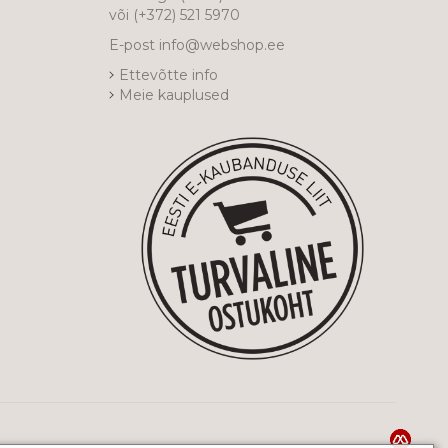
või
(+372) 521 5970
E-post
info@webshop.ee
Ettevõtte info
Meie kauplused