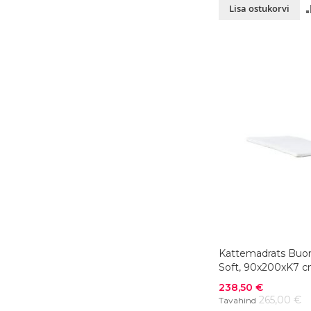
Lisa ostukorvi
Kattemadrats Buo
Soft, 90x200xK7 cm
Soodushind
238,50 €
265,00 €
Tavahind