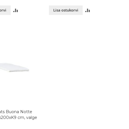
LISA
LISA
orvi
Lisa ostukorvi
VÕRDLUSESSE
VÕRDLUSESSE
ts Buona Notte
0x200xK9 cm, valge