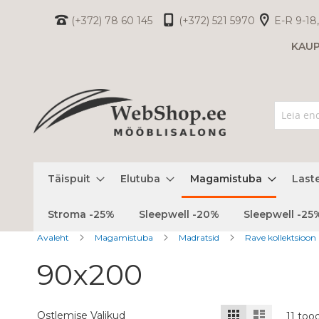
Skip
(+372) 78 60 145
(+372) 521 5970
E-R 9-18,
to
KAU
Content
Täispuit
Elutuba
Magamistuba
Last
Stroma -25%
Sleepwell -20%
Sleepwell -25
Avaleht
Magamistuba
Madratsid
Rave kollektsioon
90x200
Kuvamisviis
Ruudustik
Nimekiri
Ostlemise Valikud
11
too