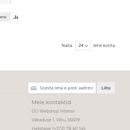
6,00 €
LISA
orvi
VÕRDLUSESSE
Näita
lehe kohta
Liitu
Liitu
meie
uudiskirjaga!
Meie kontaktid
OÜ Webshop Interior
Vabaduse 1, Võru, 65609
Helistage
(+372) 78 60 145