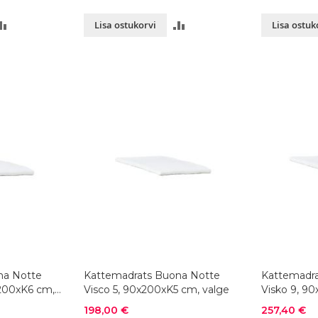
LISA
LISA
Lisa ostukorvi
Lisa ostuk
VÕRDLUSESSE
VÕRDLUSESSE
na Notte
Kattemadrats Buona Notte
Kattemadra
x200xK6 cm,
Visco 5, 90x200xK5 cm, valge
Visko 9, 9
Soodushind
Soodushind
198,00 €
257,40 €