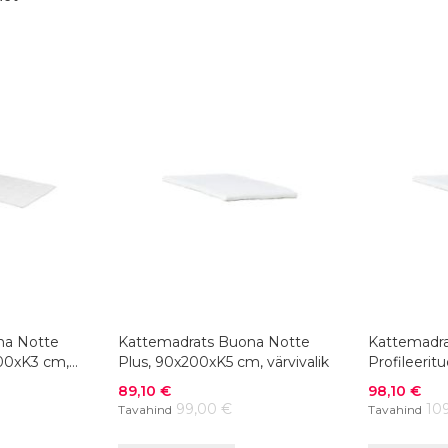
na Notte
Kattemadrats Buona Notte
Kattemadra
200xK3 cm,
Plus, 90x200xK5 cm, värvivalik
Profileerit
värvivalik
Soodushind
Soodushind
89,10 €
98,10 €
99,00 €
10
Tavahind
Tavahind