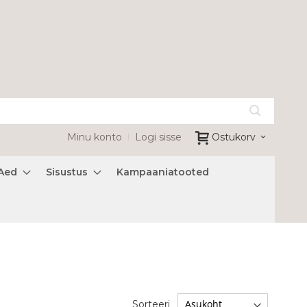
Minu konto
Logi sisse
Ostukorv
Aed
Sisustus
Kampaaniatooted
Sorteeri