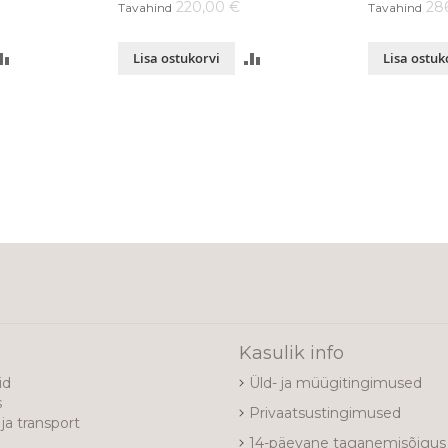
220,00 €
28
Tavahind
Tavahind
LISA
LISA
Lisa ostukorvi
Lisa ostuk
VÕRDLUSESSE
VÕRDLUSESSE
e
Kasulik info
id
Üld- ja müügitingimused
s
Privaatsustingimused
ja transport
14-päevane taganemisõigus