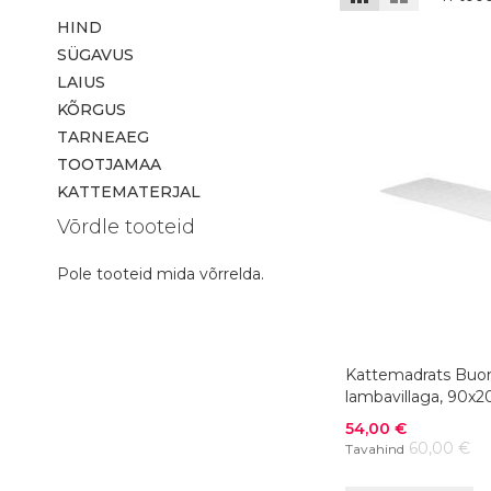
HIND
SÜGAVUS
LAIUS
KÕRGUS
TARNEAEG
TOOTJAMAA
KATTEMATERJAL
Võrdle tooteid
Pole tooteid mida võrrelda.
Kattemadrats Buo
lambavillaga, 90x
värvivalik
Soodushind
54,00 €
60,00 €
Tavahind