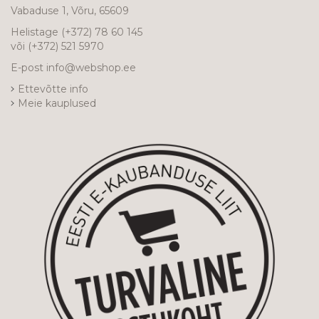
Vabaduse 1, Võru, 65609
Helistage
(+372) 78 60 145
või
(+372) 521 5970
E-post
info@webshop.ee
Ettevõtte info
Meie kauplused