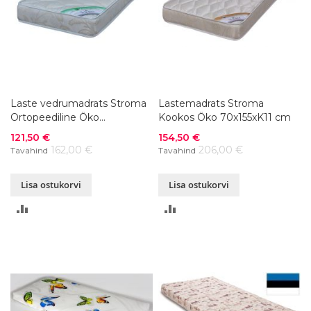
Laste vedrumadrats Stroma
Lastemadrats Stroma
Ortopeediline Öko
Kookos Öko 70x155xK11 cm
70x155xK15 cm
Soodushind
Soodushind
121,50 €
154,50 €
162,00 €
206,00 €
Tavahind
Tavahind
Lisa ostukorvi
Lisa ostukorvi
LISA
LISA
VÕRDLUSESSE
VÕRDLUSESSE