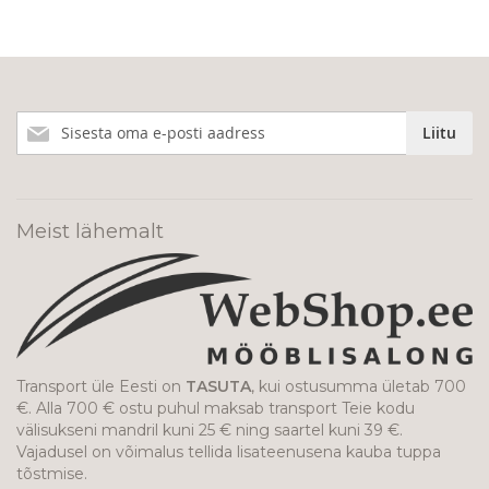
Liitu
Liitu
meie
uudiskirjaga!
Meist lähemalt
Transport üle Eesti on
TASUTA
, kui ostusumma ületab 700
€. Alla 700 € ostu puhul maksab transport Teie kodu
välisukseni mandril kuni 25 € ning saartel kuni 39 €.
Vajadusel on võimalus tellida lisateenusena kauba tuppa
tõstmise.