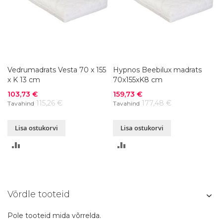
Vedrumadrats Vesta 70 x 155
Hypnos Beebilux madrats
x K 13 cm
70x155xK8 cm
Soodushind
Soodushind
103,73 €
159,73 €
115,26 €
177,48 €
Tavahind
Tavahind
Lisa ostukorvi
Lisa ostukorvi
LISA
LISA
VÕRDLUSESSE
VÕRDLUSESSE
Võrdle tooteid
Pole tooteid mida võrrelda.