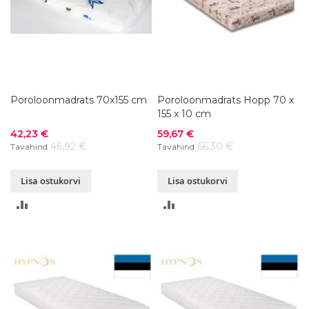
Poroloonmadrats 70x155 cm
Poroloonmadrats Hopp 70 x
155 x 10 cm
Soodushind
Soodushind
42,23 €
59,67 €
46,92 €
66,30 €
Tavahind
Tavahind
Lisa ostukorvi
Lisa ostukorvi
LISA
LISA
VÕRDLUSESSE
VÕRDLUSESSE