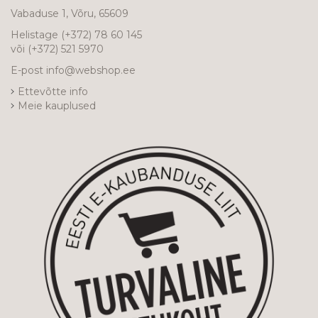
Vabaduse 1, Võru, 65609
Helistage
(+372) 78 60 145
või
(+372) 521 5970
E-post
info@webshop.ee
Ettevõtte info
Meie kauplused