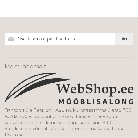
Liitu
Liitu
meie
uudiskirjaga!
Meist lähemalt
Transport üle Eesti on
TASUTA
, kui ostusumma ületab 700
€. Alla 700 € ostu puhul maksab transport Teie kodu
välisukseni mandril kuni 25 € ning saartel kuni 39 €.
Vajadusel on võimalus tellida lisateenusena kauba tuppa
tõstmise.