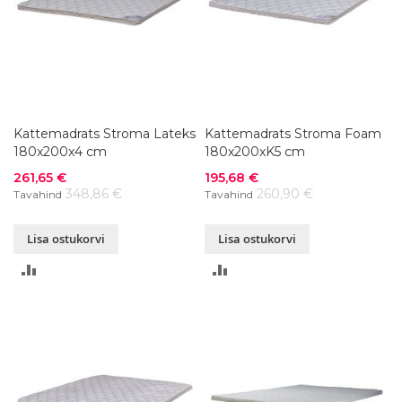
Kattemadrats Stroma Lateks
Kattemadrats Stroma Foam
180x200x4 cm
180x200xK5 cm
Soodushind
Soodushind
261,65 €
195,68 €
348,86 €
260,90 €
Tavahind
Tavahind
Lisa ostukorvi
Lisa ostukorvi
LISA
LISA
VÕRDLUSESSE
VÕRDLUSESSE