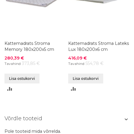
Kattemadrats Stroma
Kattemadrats Stroma Lateks
Memory 180x200x5 cm
Lux 180x200x6 cm
Soodushind
Soodushind
280,39 €
416,09 €
373,85 €
554,78 €
Tavahind
Tavahind
Lisa ostukorvi
Lisa ostukorvi
LISA
LISA
VÕRDLUSESSE
VÕRDLUSESSE
Võrdle tooteid
Pole tooteid mida võrrelda.