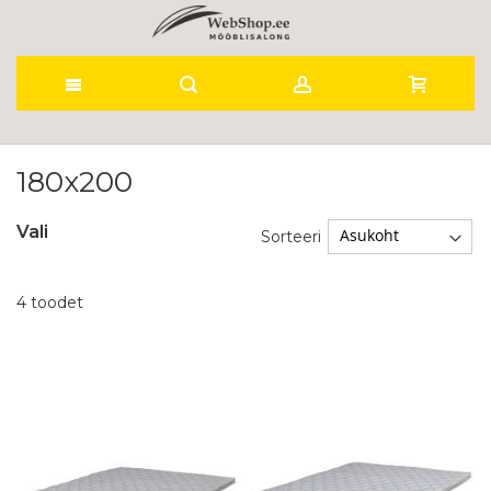
Skip
to
180x200
Content
Vali
Sorteeri
4
toodet