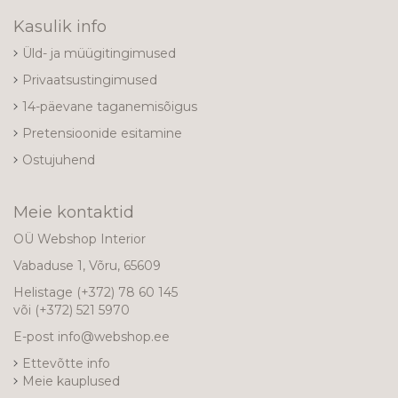
Kasulik info
Üld- ja müügitingimused
Privaatsustingimused
14-päevane taganemisõigus
Pretensioonide esitamine
Ostujuhend
Meie kontaktid
OÜ Webshop Interior
Vabaduse 1, Võru, 65609
Helistage
(+372) 78 60 145
või
(+372) 521 5970
E-post
info@webshop.ee
Ettevõtte info
Meie kauplused