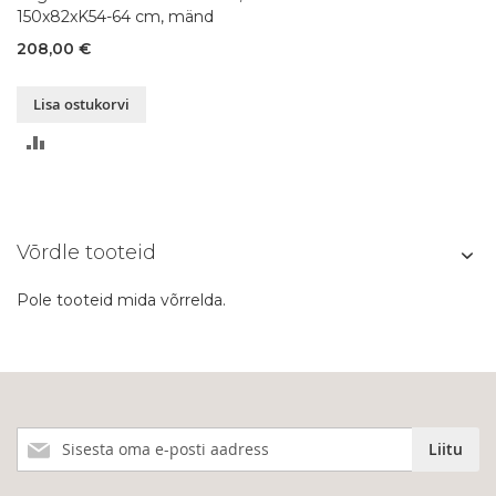
150x82xK54-64 cm, mänd
208,00 €
Lisa ostukorvi
LISA
VÕRDLUSESSE
Võrdle tooteid
Pole tooteid mida võrrelda.
Liitu
Liitu
meie
uudiskirjaga!