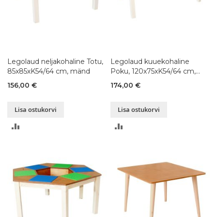
Legolaud neljakohaline Totu,
Legolaud kuuekohaline
85x85xK54/64 cm, mänd
Poku, 120x75xK54/64 cm,
mänd
156,00 €
174,00 €
Lisa ostukorvi
Lisa ostukorvi
LISA
LISA
VÕRDLUSESSE
VÕRDLUSESSE