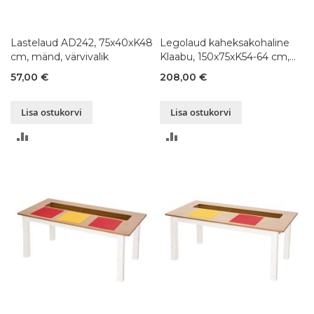
Lastelaud AD242, 75x40xK48
Legolaud kaheksakohaline
cm, mänd, värvivalik
Klaabu, 150x75xK54-64 cm,
mänd
57,00 €
208,00 €
Lisa ostukorvi
Lisa ostukorvi
LISA
LISA
VÕRDLUSESSE
VÕRDLUSESSE