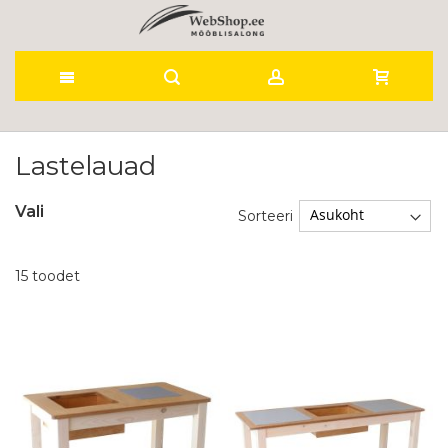
Skip
to
Lastelauad
Content
Vali
Sorteeri
15
toodet