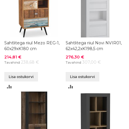
Sahtlitega riiul Mezo REG-1,
Sahtlitega riiul Novi NVIR01,
60x29xK180 cm
62x42,2xK198,5 cm
Soodushind
Soodushind
214,81 €
276,30 €
238,68 €
307,00 €
Tavahind
Tavahind
Lisa ostukorvi
Lisa ostukorvi
LISA
LISA
VÕRDLUSESSE
VÕRDLUSESSE