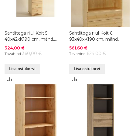
Sahtlitega riiul Koit 5,
Sahtlitega riiul Koit 6,
40x42xK190 cm, mänd,
93x40xK190 cm, mänd,
värvivalik
värvivalik
Soodushind
Soodushind
324,00 €
561,60 €
360,00 €
624,00 €
Tavahind
Tavahind
Lisa ostukorvi
Lisa ostukorvi
LISA
LISA
VÕRDLUSESSE
VÕRDLUSESSE