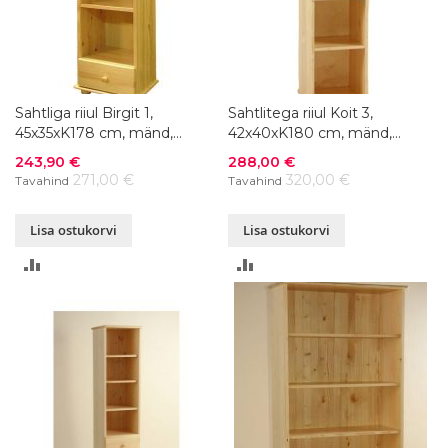
Sahtliga riiul Birgit 1,
Sahtlitega riiul Koit 3,
45x35xK178 cm, mänd,
42x40xK180 cm, mänd,
värvivalik
värvivalik
Soodushind
Soodushind
243,90 €
288,00 €
271,00 €
320,00 €
Tavahind
Tavahind
Lisa ostukorvi
Lisa ostukorvi
LISA
LISA
VÕRDLUSESSE
VÕRDLUSESSE