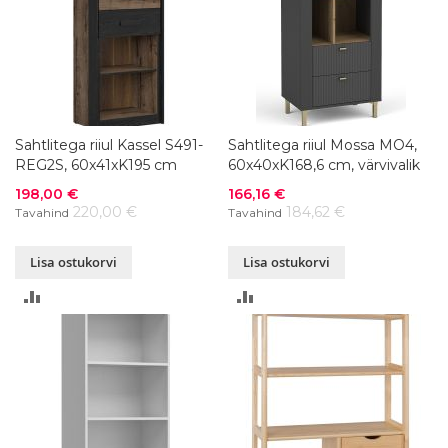
Sahtlitega riiul Kassel S491-
Sahtlitega riiul Mossa MO4,
REG2S, 60x41xK195 cm
60x40xK168,6 cm, värvivalik
Soodushind
Soodushind
198,00 €
166,16 €
220,00 €
184,62 €
Tavahind
Tavahind
Lisa ostukorvi
Lisa ostukorvi
LISA
LISA
VÕRDLUSESSE
VÕRDLUSESSE