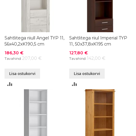
Sahtlitega riiull Angel TYP 11,
Sahtlitega riiul Imperial TYP
56x40,2xK190,5 cm
11, 50x37,8xK195 cm
Soodushind
Soodushind
186,30 €
127,80 €
207,00 €
142,00 €
Tavahind
Tavahind
Lisa ostukorvi
Lisa ostukorvi
LISA
LISA
VÕRDLUSESSE
VÕRDLUSESSE