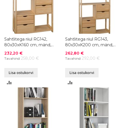
Sahtlitega riiul RG142,
Sahtlitega riiul RG143,
80x30xK160 cm, mänd,
80x30xK200 cm, mänd,
värvivalik
värvivalik
Soodushind
Soodushind
232,20 €
262,80 €
258,00 €
292,00 €
Tavahind
Tavahind
Lisa ostukorvi
Lisa ostukorvi
LISA
LISA
VÕRDLUSESSE
VÕRDLUSESSE