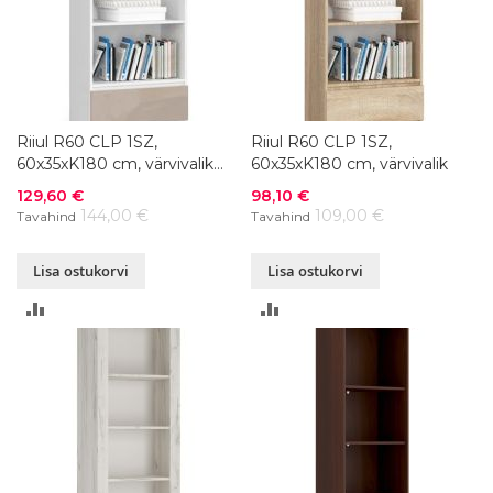
Riiul R60 CLP 1SZ,
Riiul R60 CLP 1SZ,
60x35xK180 cm, värvivalik
60x35xK180 cm, värvivalik
läikega
Soodushind
Soodushind
129,60 €
98,10 €
144,00 €
109,00 €
Tavahind
Tavahind
Lisa ostukorvi
Lisa ostukorvi
LISA
LISA
VÕRDLUSESSE
VÕRDLUSESSE