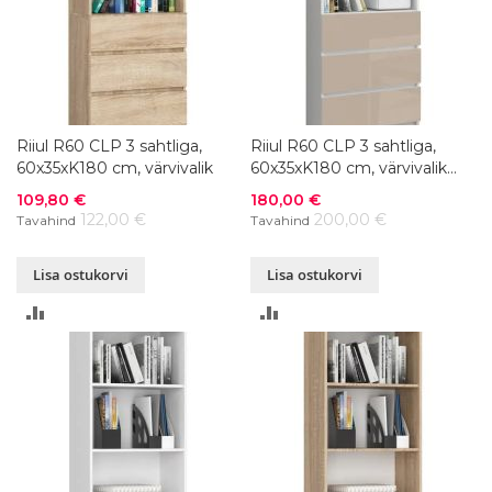
Riiul R60 CLP 3 sahtliga,
Riiul R60 CLP 3 sahtliga,
60x35xK180 cm, värvivalik
60x35xK180 cm, värvivalik
läikega
Soodushind
Soodushind
109,80 €
180,00 €
122,00 €
200,00 €
Tavahind
Tavahind
Lisa ostukorvi
Lisa ostukorvi
LISA
LISA
VÕRDLUSESSE
VÕRDLUSESSE