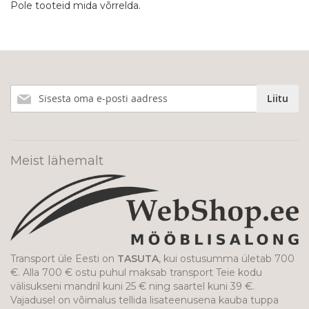
Pole tooteid mida võrrelda.
Liitu
Liitu
meie
uudiskirjaga!
Meist lähemalt
Transport üle Eesti on
TASUTA
, kui ostusumma ületab 700
€. Alla 700 € ostu puhul maksab transport Teie kodu
välisukseni mandril kuni 25 € ning saartel kuni 39 €.
Vajadusel on võimalus tellida lisateenusena kauba tuppa