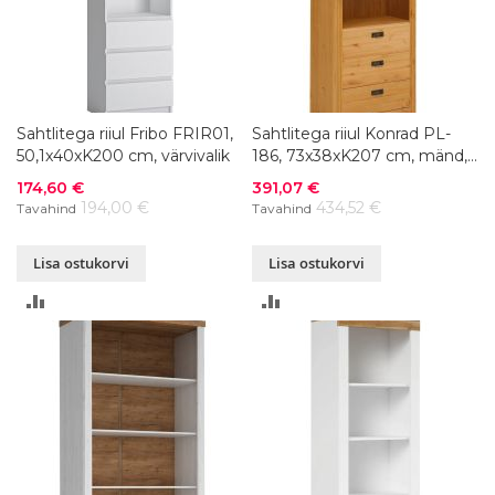
Sahtlitega riiul Fribo FRIR01,
Sahtlitega riiul Konrad PL-
50,1x40xK200 cm, värvivalik
186, 73x38xK207 cm, mänd,
värvivalik
Soodushind
Soodushind
174,60 €
391,07 €
194,00 €
434,52 €
Tavahind
Tavahind
Lisa ostukorvi
Lisa ostukorvi
LISA
LISA
VÕRDLUSESSE
VÕRDLUSESSE