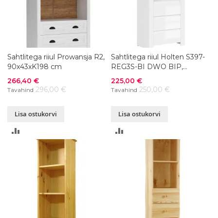
Sahtlitega riiul Prowansja R2,
Sahtlitega riiul Holten S397-
90x43xK198 cm
REG3S-BI DWO BIP,
68x42xK203,5 cm
Soodushind
Soodushind
266,40 €
225,00 €
296,00 €
250,00 €
Tavahind
Tavahind
Lisa ostukorvi
Lisa ostukorvi
LISA
LISA
VÕRDLUSESSE
VÕRDLUSESSE