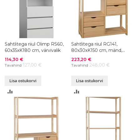
Sahtlitega riiul Olimp RS60,
Sahtlitega riiul RG141,
60x35xK180 cm, värvivalik
80x30xK150 cm, mänd,
värvivalik
Soodushind
Soodushind
114,30 €
223,20 €
127,00 €
248,00 €
Tavahind
Tavahind
Lisa ostukorvi
Lisa ostukorvi
LISA
LISA
VÕRDLUSESSE
VÕRDLUSESSE