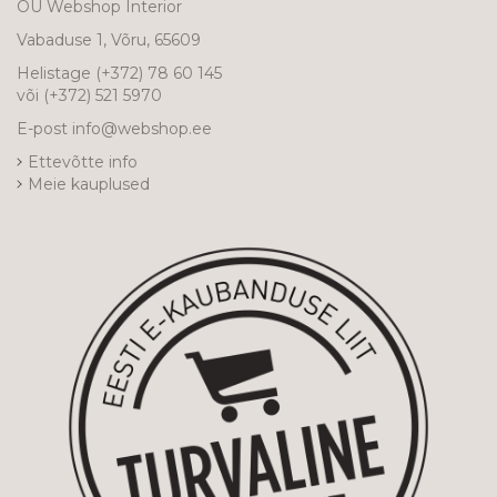
OÜ Webshop Interior
Vabaduse 1, Võru, 65609
Helistage
(+372) 78 60 145
või
(+372) 521 5970
E-post
info@webshop.ee
Ettevõtte info
Meie kauplused