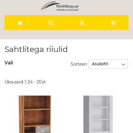
Skip
to
Sahtlitega riiulid
Content
Vali
Sorteeri
Üksuseid
1
-
24
-
25
'st