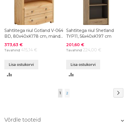
Sahtlitega riiul Gotland V-064
Sahtlitega riiul Shetland
BD, 80x40xK178 cm, mänd,
TYP11, 56x40xK197 cm
värvivalik
Soodushind
Soodushind
373,63 €
201,60 €
415,14 €
224,00 €
Tavahind
Tavahind
Lisa ostukorvi
Lisa ostukorvi
LISA
LISA
VÕRDLUSESSE
VÕRDLUSESSE
Page
Page
Järg
You're
Page
1
2
currently
reading
Võrdle tooteid
page