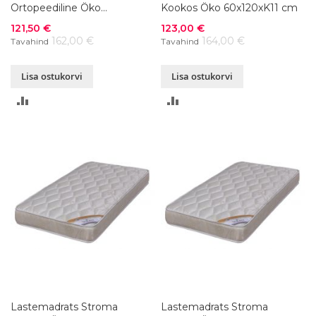
Ortopeediline Öko
Kookos Öko 60x120xK11 cm
70x155xK15 cm
Soodushind
Soodushind
121,50 €
123,00 €
162,00 €
164,00 €
Tavahind
Tavahind
Lisa ostukorvi
Lisa ostukorvi
LISA
LISA
VÕRDLUSESSE
VÕRDLUSESSE
Lastemadrats Stroma
Lastemadrats Stroma