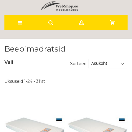
Skip
to
Beebimadratsid
Content
Vali
Sorteeri
Üksuseid
1
-
24
-
31
'st