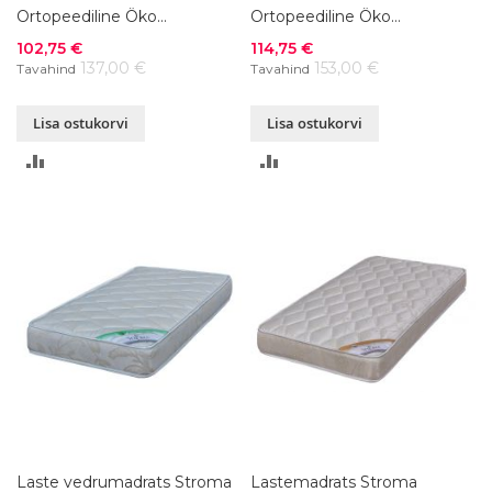
Ortopeediline Öko
Ortopeediline Öko
60x120xK15 cm
70x140xK15 cm
Soodushind
Soodushind
102,75 €
114,75 €
137,00 €
153,00 €
Tavahind
Tavahind
Lisa ostukorvi
Lisa ostukorvi
LISA
LISA
VÕRDLUSESSE
VÕRDLUSESSE
Laste vedrumadrats Stroma
Lastemadrats Stroma