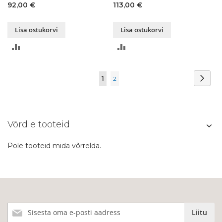
92,00 €
113,00 €
Lisa ostukorvi
Lisa ostukorvi
LISA
LISA
VÕRDLUSESSE
VÕRDLUSESSE
Page
Page
Järg
You're
Page
1
2
currently
reading
Võrdle tooteid
page
Pole tooteid mida võrrelda.
Liitu
Liitu
meie