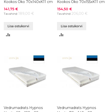
Kookos Öko 70x140xK11 cm
Kookos Öko 70x155xK11 cm
Soodushind
Soodushind
141,75 €
154,50 €
189,00 €
206,00 €
Tavahind
Tavahind
Lisa ostukorvi
Lisa ostukorvi
LISA
LISA
VÕRDLUSESSE
VÕRDLUSESSE
Vedrumadrats Hypnos
Vedrumadrats Hypnos