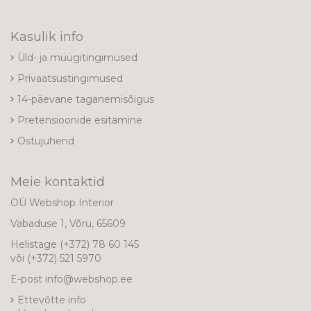
Kasulik info
Üld- ja müügitingimused
Privaatsustingimused
14-päevane taganemisõigus
Pretensioonide esitamine
Ostujuhend
Meie kontaktid
OÜ Webshop Interior
Vabaduse 1, Võru, 65609
Helistage
(+372) 78 60 145
või
(+372) 521 5970
E-post
info@webshop.ee
Ettevõtte info