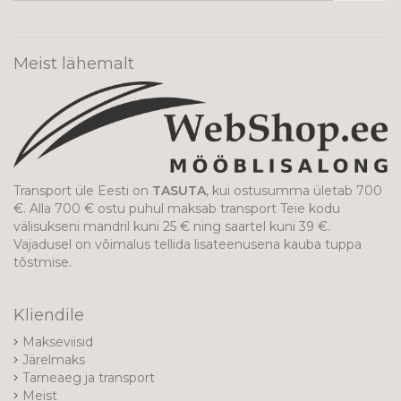
uudiskirjaga!
Meist lähemalt
Transport üle Eesti on
TASUTA
, kui ostusumma ületab 700
€. Alla 700 € ostu puhul maksab transport Teie kodu
välisukseni mandril kuni 25 € ning saartel kuni 39 €.
Vajadusel on võimalus tellida lisateenusena kauba tuppa
tõstmise.
Kliendile
Makseviisid
Järelmaks
Tarneaeg ja transport
Meist