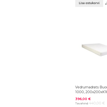
Lisa ostukorvi
Vedrumadrats Buo
1000, 200x200xK1
värvivalik
Soodushind
396,00 €
440,00 €
Tavahind