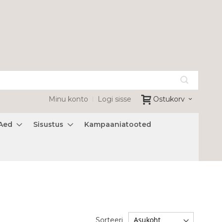
Minu konto
Logi sisse
Ostukorv
Aed
Sisustus
Kampaaniatooted
Sorteeri