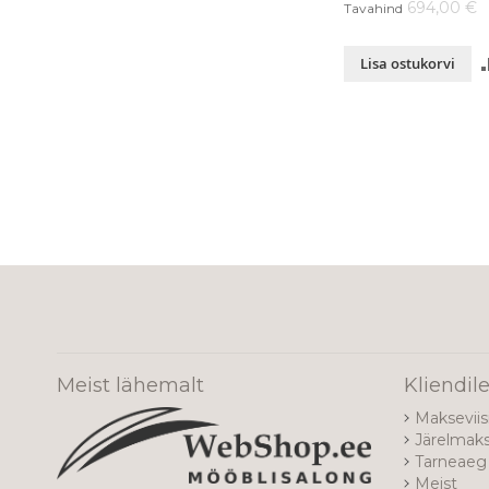
694,00 €
Tavahind
Lisa ostukorvi
Meist lähemalt
Kliendil
Makseviis
Järelmak
Tarneaeg 
Meist