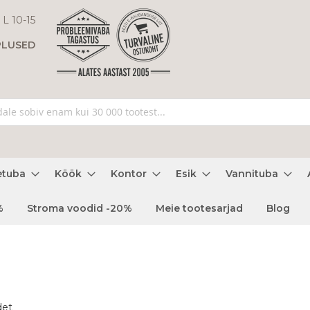
 L 10-15
PLUSED
etuba
Köök
Kontor
Esik
Vannituba
%
Stroma voodid -20%
Meie tootesarjad
Blog
det