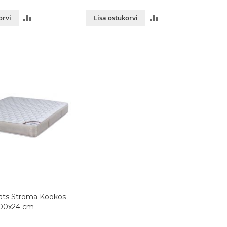
LISA
LISA
orvi
Lisa ostukorvi
VÕRDLUSESSE
VÕRDLUSESSE
ats Stroma Kookos
00x24 cm