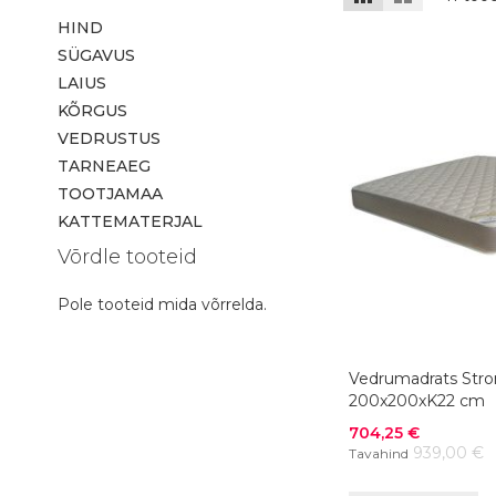
HIND
SÜGAVUS
LAIUS
KÕRGUS
VEDRUSTUS
TARNEAEG
TOOTJAMAA
KATTEMATERJAL
Võrdle tooteid
Pole tooteid mida võrrelda.
Vedrumadrats Str
200x200xK22 cm
Soodushind
704,25 €
939,00 €
Tavahind