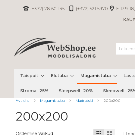
Skip
(+372) 78 60 145
(+372) 521 5970
E-R 9-18,
to
KAU
Content
Täispuit
Elutuba
Magamistuba
Last
Stroma -25%
Sleepwell -20%
Sleepwell -25
Avaleht
Magamistuba
Madratsid
200x200
200x200
Kuvamisviis
Ruudustik
Nimekiri
Ostlemise Valikud
11
too