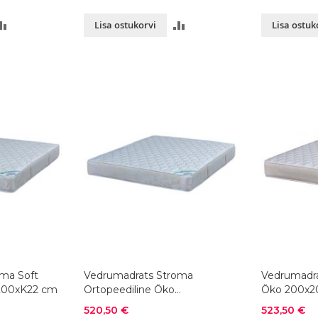
LISA
LISA
Lisa ostukorvi
Lisa ostuk
VÕRDLUSESSE
VÕRDLUSESSE
ma Soft
Vedrumadrats Stroma
Vedrumadr
x200xK22 cm
Ortopeediline Öko
Öko 200x2
200x200xK23 cm
Soodushind
Soodushind
520,50 €
523,50 €