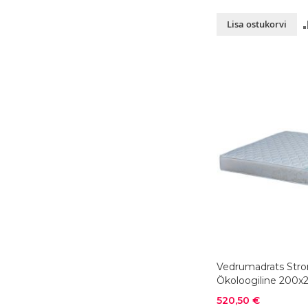
Lisa ostukorvi
Vedrumadrats Stro
Ökoloogiline 200
Soodushind
520,50 €