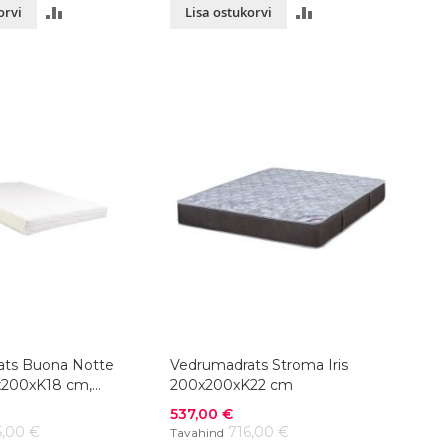
LISA
LISA
orvi
Lisa ostukorvi
VÕRDLUSESSE
VÕRDLUSESSE
ats Buona Notte
Vedrumadrats Stroma Iris
x200xK18 cm,
200x200xK22 cm
Soodushind
537,00 €
5,00 €
716,00 €
Tavahind