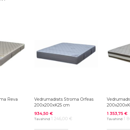
oma Reva
Vedrumadrats Stroma Orfeas
Vedrumadra
200x200xK25 cm
200x200xK
Soodushind
Soodushind
934,50 €
1 353,75 €
1 246,00 €
1 
Tavahind
Tavahind