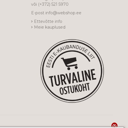
või
(+372) 521 5970
E-post
info@webshop.ee
Ettevõtte info
Meie kauplused