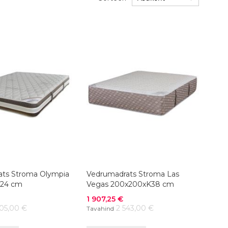
ts Stroma Olympia
Vedrumadrats Stroma Las
24 cm
Vegas 200x200xK38 cm
Soodushind
1 907,25 €
805,00 €
2 543,00 €
Tavahind