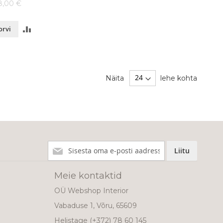
8,00 €
LISA
orvi
VÕRDLUSESSE
Näita
lehe kohta
Liitu
Liitu
meie
uudiskirjaga!
Meie kontaktid
OÜ Webshop Interior
Vabaduse 1, Võru, 65609
Helistage
(+372) 78 60 145