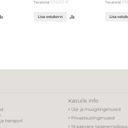
694,00 €
69
Tavahind
Tavahind
LISA
LISA
Lisa ostukorvi
Lisa ostuk
VÕRDLUSESSE
VÕRDLUSESSE
e
Kasulik info
id
Üld- ja müügitingimused
s
Privaatsustingimused
ja transport
14-päevane taganemisõigus