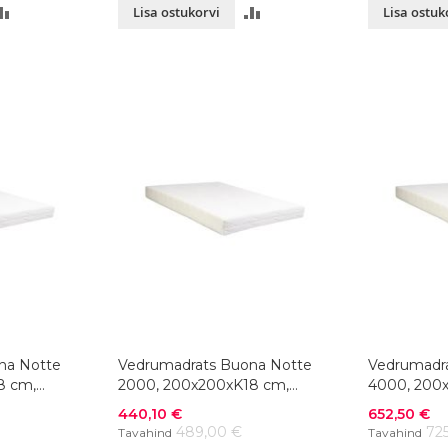
LISA
LISA
Lisa ostukorvi
Lisa ostuk
VÕRDLUSESSE
VÕRDLUSESSE
na Notte
Vedrumadrats Buona Notte
Vedrumadr
8 cm,
2000, 200x200xK18 cm,
4000, 200
värvivalik
värvivalik
Soodushind
Soodushind
440,10 €
652,50 €
489,00 €
72
Tavahind
Tavahind