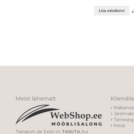
Lisa ostukorvi
Meist lähemalt
Kliendil
Makseviis
Järelmak
Tarneaeg 
Meist
Transport üle Eesti on
TASUTA
, kui