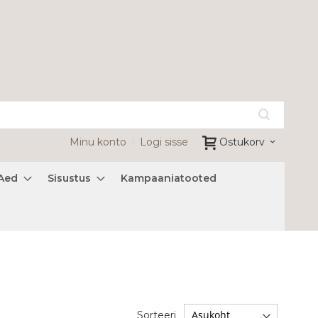
Minu konto
Logi sisse
Ostukorv
Aed
Sisustus
Kampaaniatooted
Sorteeri