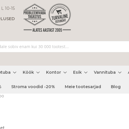
 L 10-15
PLUSED
etuba
Köök
Kontor
Esik
Vannituba
%
Stroma voodid -20%
Meie tootesarjad
Blog
00
et