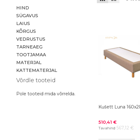
HIND
SÜGAVUS
LAIUS
KÕRGUS
VEDRUSTUS
TARNEAEG
TOOTJAMAA
MATERJAL
KATTEMATERJAL
Võrdle tooteid
Pole tooteid mida võrrelda.
Kušett Luna 160x
Soodushind
510,41 €
567,12 €
Tavahind