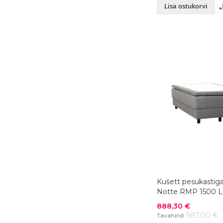
Lisa ostukorvi
Kušett pesukastig
Notte RMP 1500 L
160x200xK55 cm, vä
Soodushind
888,30 €
987,00 €
Tavahind