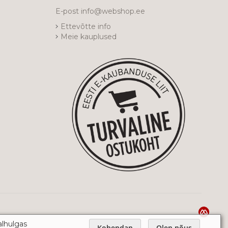
E-post
info@webshop.ee
Ettevõtte info
Meie kauplused
alhulgas
Kohendan
Olen nõus