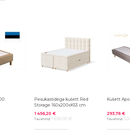
200
Pesukastidega kušett Red
Kušett Apo
Storage 160x200xK53 cm
Soodushind
Soodushind
1 456,20 €
293,76 €
1 618,00 €
32
Tavahind
Tavahind