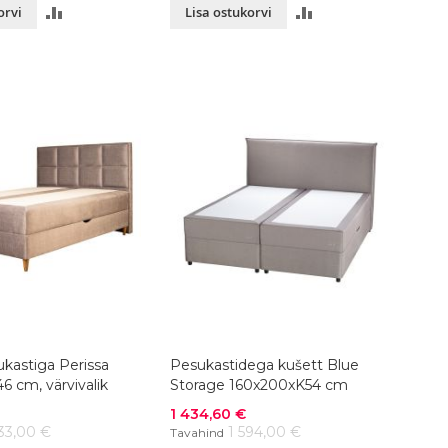
LISA
LISA
orvi
Lisa ostukorvi
VÕRDLUSESSE
VÕRDLUSESSE
kastiga Perissa
Pesukastidega kušett Blue
 cm, värvivalik
Storage 160x200xK54 cm
Soodushind
1 434,60 €
33,00 €
1 594,00 €
Tavahind