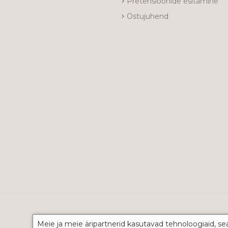
Pretensioonide esitamine
Ostujuhend
Meie ja meie äripartnerid kasutavad tehnoloogiaid, se