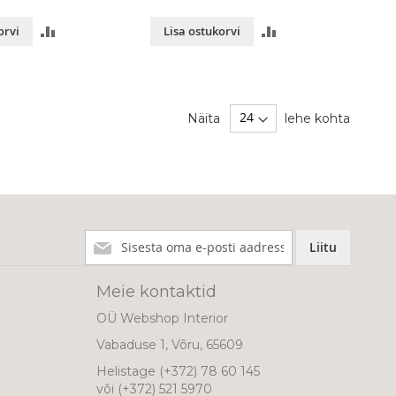
LISA
LISA
orvi
Lisa ostukorvi
VÕRDLUSESSE
VÕRDLUSESSE
Näita
lehe kohta
Liitu
Liitu
meie
uudiskirjaga!
Meie kontaktid
OÜ Webshop Interior
Vabaduse 1, Võru, 65609
Helistage
(+372) 78 60 145
või
(+372) 521 5970