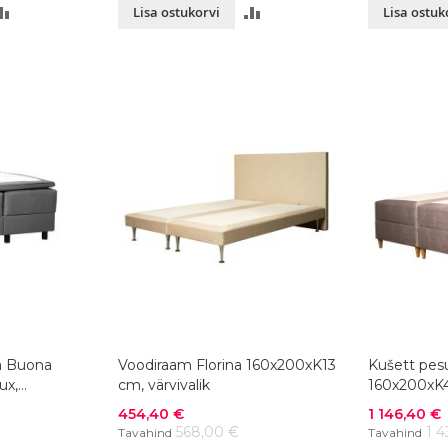
LISA
LISA
Lisa ostukorvi
Lisa ostuk
VÕRDLUSESSE
VÕRDLUSESSE
a Buona
Voodiraam Florina 160x200xK13
Kušett pesu
ux,
cm, värvivalik
160x200xK46
rvivalik
Soodushind
Soodushind
454,40 €
1 146,40 €
568,00 €
1 4
Tavahind
Tavahind