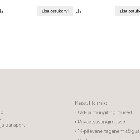
LISA
LISA
Lisa ostukorvi
Lisa ostuk
VÕRDLUSESSE
VÕRDLUSESSE
e
Kasulik info
id
Üld- ja müügitingimused
s
Privaatsustingimused
ja transport
14-päevane taganemisõigus