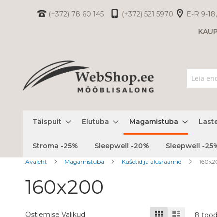
Skip
(+372) 78 60 145
(+372) 521 5970
E-R 9-18,
to
KAU
Content
Täispuit
Elutuba
Magamistuba
Last
Stroma -25%
Sleepwell -20%
Sleepwell -25
Avaleht
Magamistuba
Kušetid ja alusraamid
160x2
160x200
Kuvamisviis
Ruudustik
Nimekiri
Ostlemise Valikud
8
tood