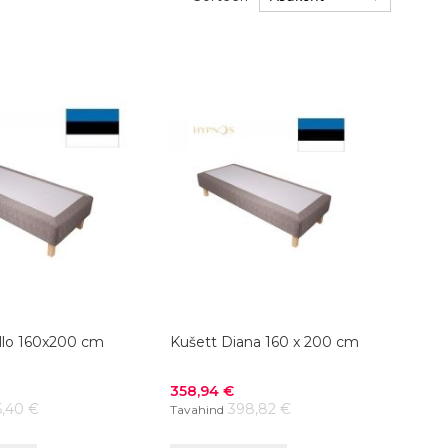
llo 160x200 cm
Kušett Diana 160 x 200 cm
Soodushind
358,94 €
6,40 €
398,82 €
Tavahind