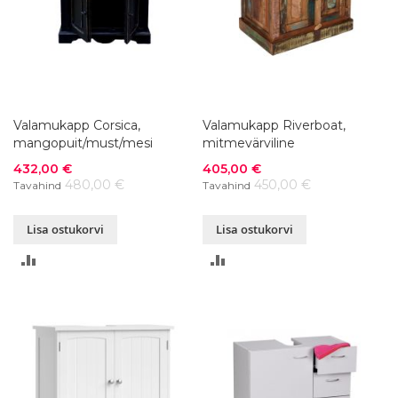
Valamukapp Corsica,
Valamukapp Riverboat,
mangopuit/must/mesi
mitmevärviline
Soodushind
Soodushind
432,00 €
405,00 €
480,00 €
450,00 €
Tavahind
Tavahind
Lisa ostukorvi
Lisa ostukorvi
LISA
LISA
VÕRDLUSESSE
VÕRDLUSESSE