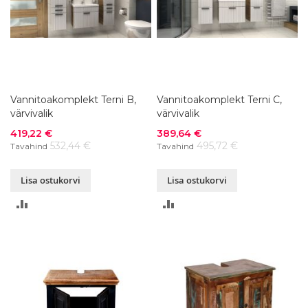
Vannitoakomplekt Terni B,
Vannitoakomplekt Terni C,
värvivalik
värvivalik
Soodushind
Soodushind
419,22 €
389,64 €
532,44 €
495,72 €
Tavahind
Tavahind
Lisa ostukorvi
Lisa ostukorvi
LISA
LISA
VÕRDLUSESSE
VÕRDLUSESSE