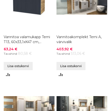
Vannitoa valamukapp Terni
Vannitoakomplekt Terni A,
T13, 60x33,1xK47 cm,
värvivalik
värvivalik
Soodushind
Soodushind
63,24 €
403,92 €
80,58 €
513,06 €
Tavahind
Tavahind
Lisa ostukorvi
Lisa ostukorvi
LISA
LISA
VÕRDLUSESSE
VÕRDLUSESSE