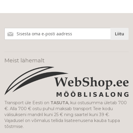
Liitu
Liitu
meie
uudiskirjaga!
Meist lähemalt
Transport üle Eesti on
TASUTA
, kui ostusumma ületab 700
€. Alla 700 € ostu puhul maksab transport Teie kodu
välisukseni mandril kuni 25 € ning saartel kuni 39 €.
Vajadusel on võimalus tellida lisateenusena kauba tuppa
tõstmise.