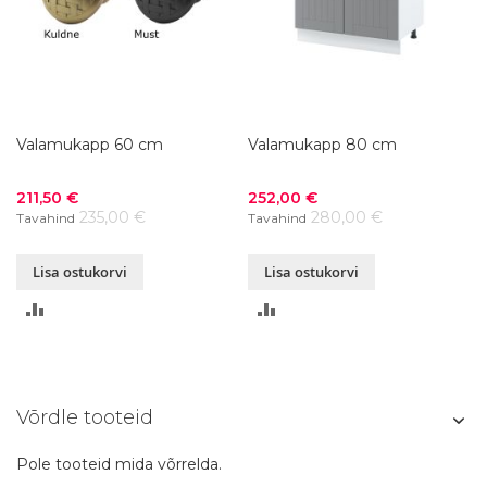
Valamukapp 60 cm
Valamukapp 80 cm
Soodushind
Soodushind
211,50 €
252,00 €
235,00 €
280,00 €
Tavahind
Tavahind
Lisa ostukorvi
Lisa ostukorvi
LISA
LISA
VÕRDLUSESSE
VÕRDLUSESSE
Võrdle tooteid
Pole tooteid mida võrrelda.