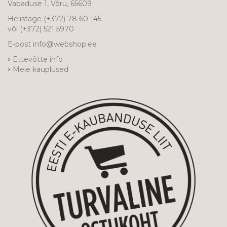
Vabaduse 1, Võru, 65609
Helistage
(+372) 78 60 145
või
(+372) 521 5970
E-post
info@webshop.ee
Ettevõtte info
Meie kauplused