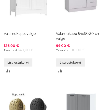
Valamukapp, valge
Valamukapp 54x63x30 cm,
valge
Soodushind
Soodushind
126,00 €
99,00 €
140,00 €
110,00 €
Tavahind
Tavahind
Lisa ostukorvi
Lisa ostukorvi
LISA
LISA
VÕRDLUSESSE
VÕRDLUSESSE