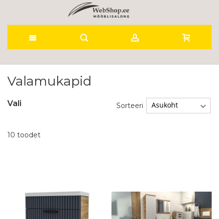
Skip
to
Valamukapid
Content
Vali
Sorteeri
10
toodet