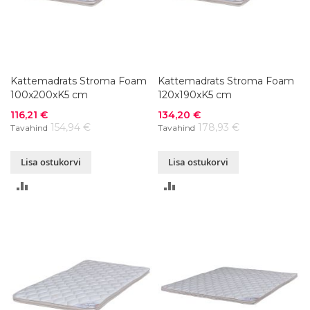
Kattemadrats Stroma Foam
Kattemadrats Stroma Foam
100x200xK5 cm
120x190xK5 cm
Soodushind
Soodushind
116,21 €
134,20 €
154,94 €
178,93 €
Tavahind
Tavahind
Lisa ostukorvi
Lisa ostukorvi
LISA
LISA
VÕRDLUSESSE
VÕRDLUSESSE