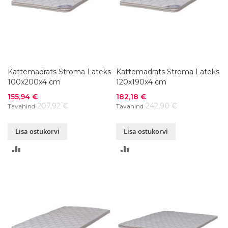
Kattemadrats Stroma Lateks
Kattemadrats Stroma Lateks
100x200x4 cm
120x190x4 cm
Soodushind
Soodushind
155,94 €
182,18 €
207,92 €
242,90 €
Tavahind
Tavahind
Lisa ostukorvi
Lisa ostukorvi
LISA
LISA
VÕRDLUSESSE
VÕRDLUSESSE