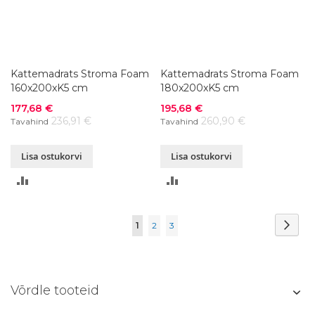
Kattemadrats Stroma Foam
Kattemadrats Stroma Foam
160x200xK5 cm
180x200xK5 cm
Soodushind
Soodushind
177,68 €
195,68 €
236,91 €
260,90 €
Tavahind
Tavahind
Lisa ostukorvi
Lisa ostukorvi
LISA
LISA
VÕRDLUSESSE
VÕRDLUSESSE
Page
Page
Järg
You're
Page
Page
1
2
3
currently
reading
Võrdle tooteid
page