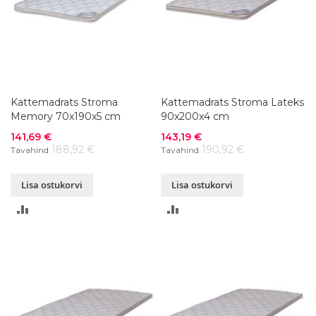
Kattemadrats Stroma
Kattemadrats Stroma Lateks
Memory 70x190x5 cm
90x200x4 cm
Soodushind
Soodushind
141,69 €
143,19 €
188,92 €
190,92 €
Tavahind
Tavahind
Lisa ostukorvi
Lisa ostukorvi
LISA
LISA
VÕRDLUSESSE
VÕRDLUSESSE