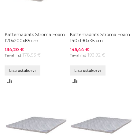
Kattemadrats Stroma Foam
Kattemadrats Stroma Foam
120x200xK5 cm
140x190xK5 cm
Soodushind
Soodushind
134,20 €
145,44 €
178,93 €
193,92 €
Tavahind
Tavahind
Lisa ostukorvi
Lisa ostukorvi
LISA
LISA
VÕRDLUSESSE
VÕRDLUSESSE