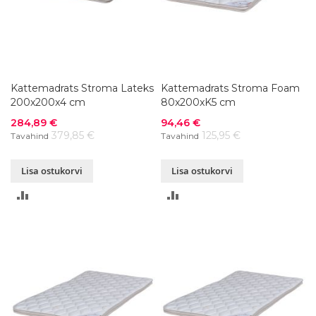
Kattemadrats Stroma Lateks
Kattemadrats Stroma Foam
200x200x4 cm
80x200xK5 cm
Soodushind
Soodushind
284,89 €
94,46 €
379,85 €
125,95 €
Tavahind
Tavahind
Lisa ostukorvi
Lisa ostukorvi
LISA
LISA
VÕRDLUSESSE
VÕRDLUSESSE