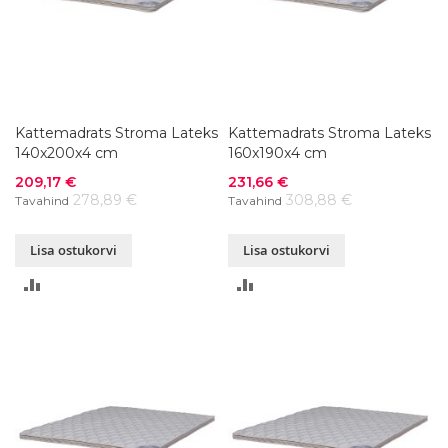
Kattemadrats Stroma Lateks
Kattemadrats Stroma Lateks
140x200x4 cm
160x190x4 cm
Soodushind
Soodushind
209,17 €
231,66 €
278,89 €
308,88 €
Tavahind
Tavahind
Lisa ostukorvi
Lisa ostukorvi
LISA
LISA
VÕRDLUSESSE
VÕRDLUSESSE