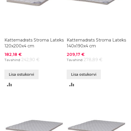
Kattemadrats Stroma Lateks
Kattemadrats Stroma Lateks
120x200x4 cm
140x190x4 cm
Soodushind
Soodushind
182,18 €
209,17 €
242,90 €
278,89 €
Tavahind
Tavahind
Lisa ostukorvi
Lisa ostukorvi
LISA
LISA
VÕRDLUSESSE
VÕRDLUSESSE