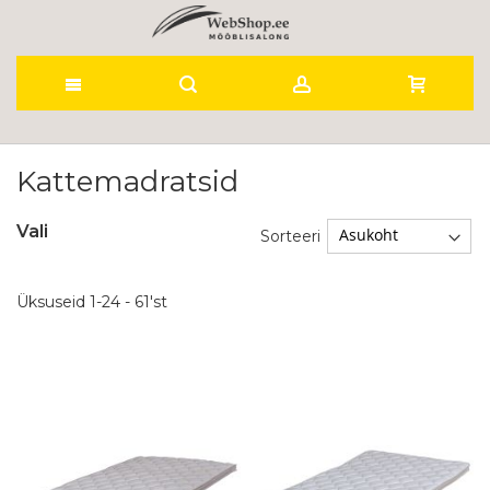
Skip
to
Kattemadratsid
Content
Vali
Sorteeri
Üksuseid
1
-
24
-
61
'st