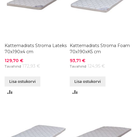
Kattemadrats Stroma Lateks
Kattemadrats Stroma Foam
70x190x4 cm
70x190xK5 cm
Soodushind
Soodushind
129,70 €
93,71 €
172,93 €
124,95 €
Tavahind
Tavahind
Lisa ostukorvi
Lisa ostukorvi
LISA
LISA
VÕRDLUSESSE
VÕRDLUSESSE