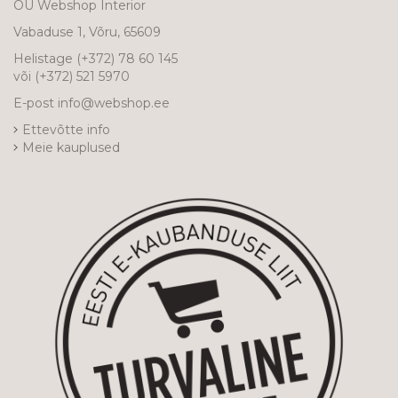
OÜ Webshop Interior
Vabaduse 1, Võru, 65609
Helistage
(+372) 78 60 145
või
(+372) 521 5970
E-post
info@webshop.ee
Ettevõtte info
Meie kauplused