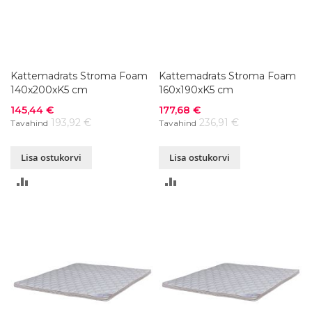
Kattemadrats Stroma Foam
Kattemadrats Stroma Foam
140x200xK5 cm
160x190xK5 cm
Soodushind
Soodushind
145,44 €
177,68 €
193,92 €
236,91 €
Tavahind
Tavahind
Lisa ostukorvi
Lisa ostukorvi
LISA
LISA
VÕRDLUSESSE
VÕRDLUSESSE