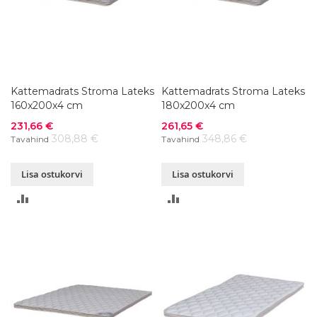
Kattemadrats Stroma Lateks
Kattemadrats Stroma Lateks
160x200x4 cm
180x200x4 cm
Soodushind
Soodushind
231,66 €
261,65 €
308,88 €
348,86 €
Tavahind
Tavahind
Lisa ostukorvi
Lisa ostukorvi
LISA
LISA
VÕRDLUSESSE
VÕRDLUSESSE