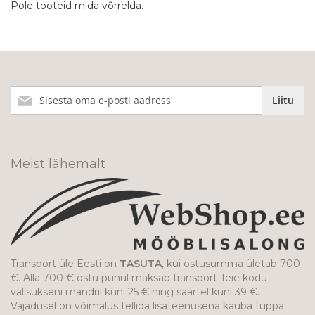
Pole tooteid mida võrrelda.
Liitu
Liitu
meie
uudiskirjaga!
Meist lähemalt
Transport üle Eesti on
TASUTA
, kui ostusumma ületab 700
€. Alla 700 € ostu puhul maksab transport Teie kodu
välisukseni mandril kuni 25 € ning saartel kuni 39 €.
Vajadusel on võimalus tellida lisateenusena kauba tuppa