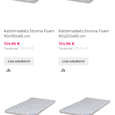
Kattemadrats Stroma Foam
Kattemadrats Stroma Foam
90x190xK5 cm
90x200xK5 cm
Soodushind
Soodushind
104,96 €
104,96 €
139,94 €
139,94 €
Tavahind
Tavahind
Lisa ostukorvi
Lisa ostukorvi
LISA
LISA
VÕRDLUSESSE
VÕRDLUSESSE