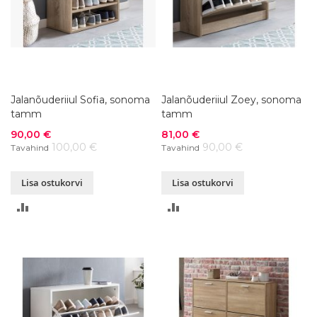
Jalanõuderiiul Sofia, sonoma
Jalanõuderiiul Zoey, sonoma
tamm
tamm
Soodushind
Soodushind
90,00 €
81,00 €
100,00 €
90,00 €
Tavahind
Tavahind
Lisa ostukorvi
Lisa ostukorvi
LISA
LISA
VÕRDLUSESSE
VÕRDLUSESSE