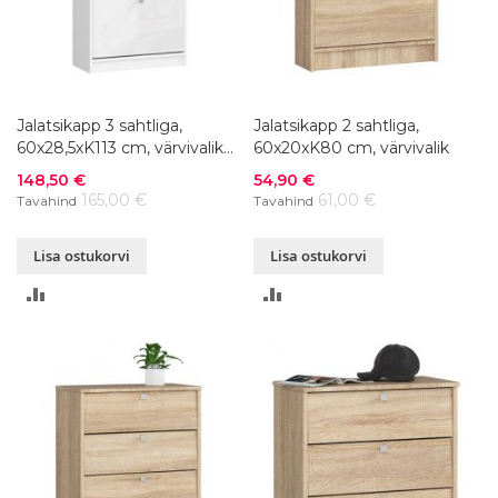
Jalatsikapp 3 sahtliga,
Jalatsikapp 2 sahtliga,
60x28,5xK113 cm, värvivalik
60x20xK80 cm, värvivalik
läikega
Soodushind
Soodushind
148,50 €
54,90 €
165,00 €
61,00 €
Tavahind
Tavahind
Lisa ostukorvi
Lisa ostukorvi
LISA
LISA
VÕRDLUSESSE
VÕRDLUSESSE