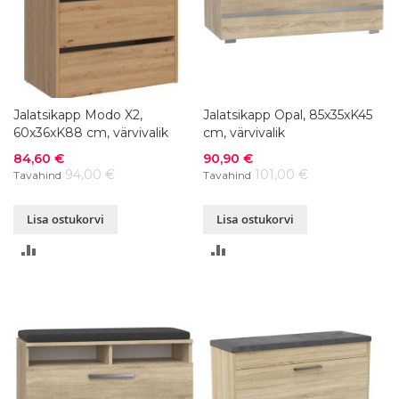
Jalatsikapp Modo X2,
Jalatsikapp Opal, 85x35xK45
60x36xK88 cm, värvivalik
cm, värvivalik
Soodushind
Soodushind
84,60 €
90,90 €
94,00 €
101,00 €
Tavahind
Tavahind
Lisa ostukorvi
Lisa ostukorvi
LISA
LISA
VÕRDLUSESSE
VÕRDLUSESSE