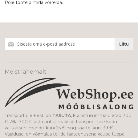
Pole tooteid mida võrrelda.
Liitu
Liitu
meie
uudiskirjaga!
Meist lähemalt
Transport üle Eesti on
TASUTA
, kui ostusumma ületab 700
€. Alla 700 € ostu puhul maksab transport Teie kodu
välisukseni mandril kuni 25 € ning saartel kuni 39 €.
Vajadusel on võimalus tellida lisateenusena kauba tuppa