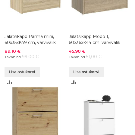
Jalatsikapp Parma mini,
Jalatsikapp Modo 1,
60x35xK49 cm, värvivalik
60x36xK44 cm, värvivalik
Soodushind
Soodushind
89,10 €
45,90 €
99,00 €
51,00 €
Tavahind
Tavahind
Lisa ostukorvi
Lisa ostukorvi
LISA
LISA
VÕRDLUSESSE
VÕRDLUSESSE