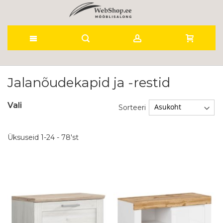
Skip
to
Jalanõudekapid ja -restid
Content
Vali
Sorteeri
Üksuseid
1
-
24
-
78
'st