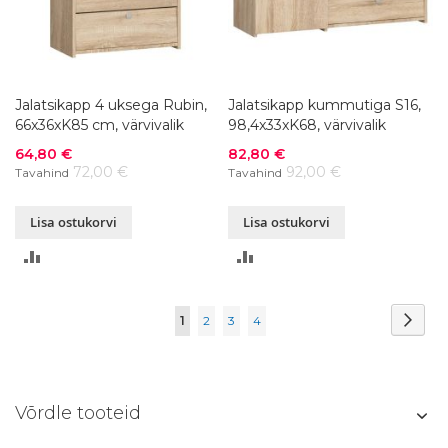
Jalatsikapp 4 uksega Rubin,
Jalatsikapp kummutiga S16,
66x36xK85 cm, värvivalik
98,4x33xK68, värvivalik
Soodushind
Soodushind
64,80 €
82,80 €
72,00 €
92,00 €
Tavahind
Tavahind
Lisa ostukorvi
Lisa ostukorvi
LISA
LISA
VÕRDLUSESSE
VÕRDLUSESSE
Page
Page
Järg
You're
Page
Page
Page
1
2
3
4
currently
reading
Võrdle tooteid
page