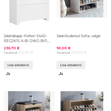
Jalatsikapp Holten S440-
Jalanõuderiiul Sofia, valge
REG2K1S A-BI DWO BIP,
92,5x37xK115 cm
Soodushind
Soodushind
236,70 €
90,00 €
263,00 €
100,00 €
Tavahind
Tavahind
Lisa ostukorvi
Lisa ostukorvi
LISA
LISA
VÕRDLUSESSE
VÕRDLUSESSE