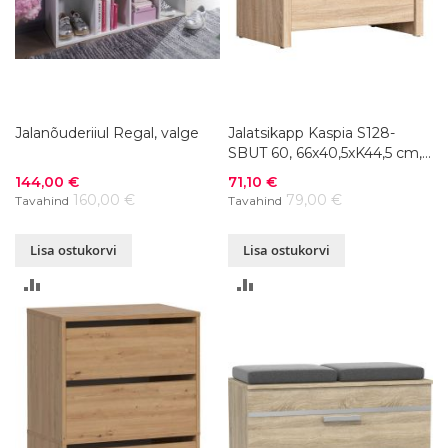
Jalanõuderiiul Regal, valge
Jalatsikapp Kaspia S128-
SBUT 60, 66x40,5xK44,5 cm,
värvivalik
Soodushind
Soodushind
144,00 €
71,10 €
160,00 €
79,00 €
Tavahind
Tavahind
Lisa ostukorvi
Lisa ostukorvi
LISA
LISA
VÕRDLUSESSE
VÕRDLUSESSE