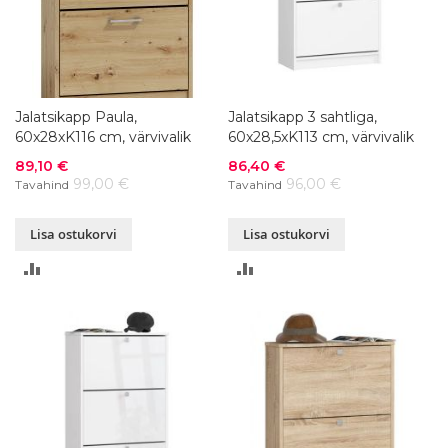
Jalatsikapp Paula,
Jalatsikapp 3 sahtliga,
60x28xK116 cm, värvivalik
60x28,5xK113 cm, värvivalik
Soodushind
Soodushind
89,10 €
86,40 €
99,00 €
96,00 €
Tavahind
Tavahind
Lisa ostukorvi
Lisa ostukorvi
LISA
LISA
VÕRDLUSESSE
VÕRDLUSESSE