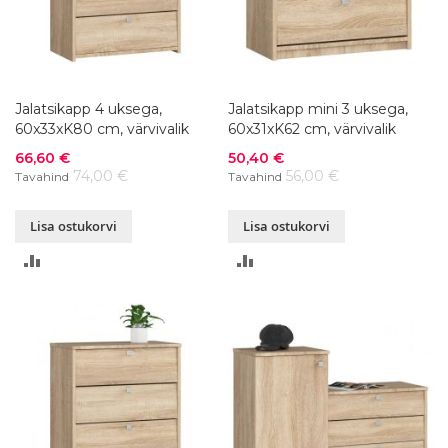
Jalatsikapp 4 uksega,
Jalatsikapp mini 3 uksega,
60x33xK80 cm, värvivalik
60x31xK62 cm, värvivalik
Soodushind
Soodushind
66,60 €
50,40 €
74,00 €
56,00 €
Tavahind
Tavahind
Lisa ostukorvi
Lisa ostukorvi
LISA
LISA
VÕRDLUSESSE
VÕRDLUSESSE