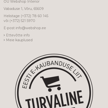
OÜ Webshop Interior
Vabaduse 1, Võru, 65609
Helistage
(+372) 78 60 145
või
(+372) 521 5970
E-post
info@webshop.ee
Ettevõtte info
Meie kauplused