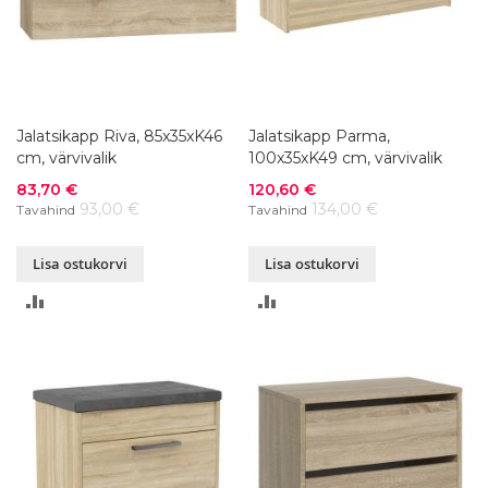
Jalatsikapp Riva, 85x35xK46
Jalatsikapp Parma,
cm, värvivalik
100x35xK49 cm, värvivalik
Soodushind
Soodushind
83,70 €
120,60 €
93,00 €
134,00 €
Tavahind
Tavahind
Lisa ostukorvi
Lisa ostukorvi
LISA
LISA
VÕRDLUSESSE
VÕRDLUSESSE