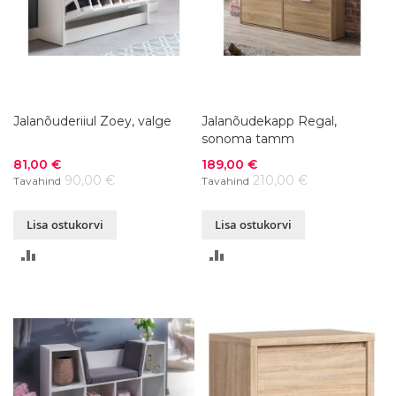
Jalanõuderiiul Zoey, valge
Jalanõudekapp Regal,
sonoma tamm
Soodushind
Soodushind
81,00 €
189,00 €
90,00 €
210,00 €
Tavahind
Tavahind
Lisa ostukorvi
Lisa ostukorvi
LISA
LISA
VÕRDLUSESSE
VÕRDLUSESSE