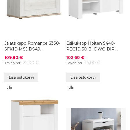
Jalatsikapp Romance S330-
Esikukapp Holten S440-
SFK1D MSJ DSAJ,
REG1D 50-BI DWO BIP,
76x38xK49 cm
92,5x37xK53 cm
Soodushind
Soodushind
109,80 €
102,60 €
122,00 €
114,00 €
Tavahind
Tavahind
Lisa ostukorvi
Lisa ostukorvi
LISA
LISA
VÕRDLUSESSE
VÕRDLUSESSE