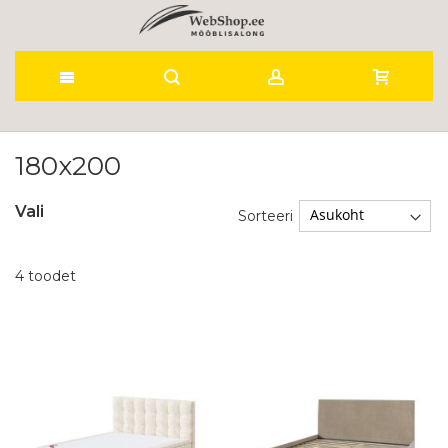
Skip
to
180x200
Content
Vali
Sorteeri
4
toodet