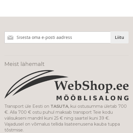
Liitu
Liitu
meie
uudiskirjaga!
Meist lähemalt
Transport üle Eesti on
TASUTA
, kui ostusumma ületab 700
€. Alla 700 € ostu puhul maksab transport Teie kodu
välisukseni mandril kuni 25 € ning saartel kuni 39 €.
Vajadusel on võimalus tellida lisateenusena kauba tuppa
tõstmise.