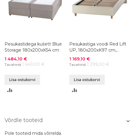
Pesukastidega kušett Blue
Pesukastiga voodi Red Lift
Storage 180x200xK54 cm
UP, 180x200xK97 cm,
kangas, värvivalik
Soodushind
Soodushind
1 484,10 €
1 169,10 €
1 649,00 €
1 299,00 €
Tavahind
Tavahind
Lisa ostukorvi
Lisa ostukorvi
LISA
LISA
VÕRDLUSESSE
VÕRDLUSESSE
Võrdle tooteid
Pole tooteid mida võrrelda.