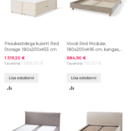
Pesukastidega kušett Red
Voodi Red Modular,
Storage 180x200xK53 cm
180x200xK95 cm, kangas,
värvivalik
Soodushind
Soodushind
1 519,20 €
684,90 €
1 688,00 €
761,00 €
Tavahind
Tavahind
Lisa ostukorvi
Lisa ostukorvi
LISA
LISA
VÕRDLUSESSE
VÕRDLUSESSE