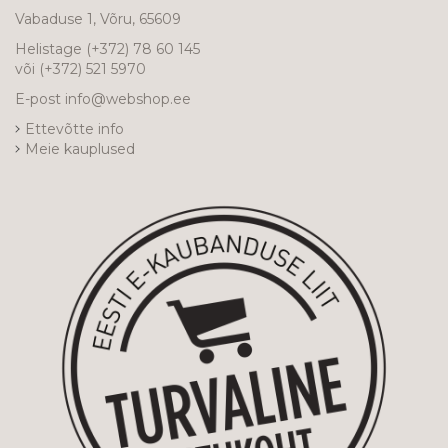
Vabaduse 1, Võru, 65609
Helistage
(+372) 78 60 145
või
(+372) 521 5970
E-post
info@webshop.ee
Ettevõtte info
Meie kauplused