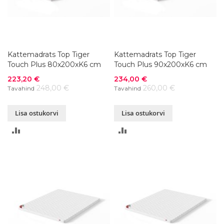
Kattemadrats Top Tiger
Kattemadrats Top Tiger
Touch Plus 80x200xK6 cm
Touch Plus 90x200xK6 cm
Soodushind
Soodushind
223,20 €
234,00 €
248,00 €
260,00 €
Tavahind
Tavahind
Lisa ostukorvi
Lisa ostukorvi
LISA
LISA
VÕRDLUSESSE
VÕRDLUSESSE