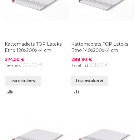
Kattemadrats TOP Lateks
Kattemadrats TOP Lateks
Etno 120x200xK4 cm
Etno 140x200xK4 cm
Soodushind
Soodushind
274,50 €
288,90 €
305,00 €
321,00 €
Tavahind
Tavahind
Lisa ostukorvi
Lisa ostukorvi
LISA
LISA
VÕRDLUSESSE
VÕRDLUSESSE