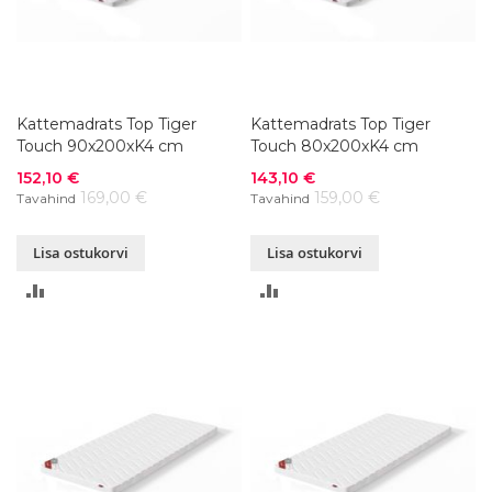
Kattemadrats Top Tiger
Kattemadrats Top Tiger
Touch 90x200xK4 cm
Touch 80x200xK4 cm
Soodushind
Soodushind
152,10 €
143,10 €
169,00 €
159,00 €
Tavahind
Tavahind
Lisa ostukorvi
Lisa ostukorvi
LISA
LISA
VÕRDLUSESSE
VÕRDLUSESSE