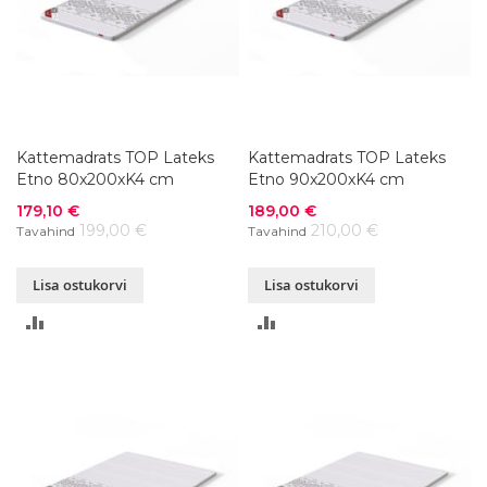
Kattemadrats TOP Lateks
Kattemadrats TOP Lateks
Etno 80x200xK4 cm
Etno 90x200xK4 cm
Soodushind
Soodushind
179,10 €
189,00 €
199,00 €
210,00 €
Tavahind
Tavahind
Lisa ostukorvi
Lisa ostukorvi
LISA
LISA
VÕRDLUSESSE
VÕRDLUSESSE