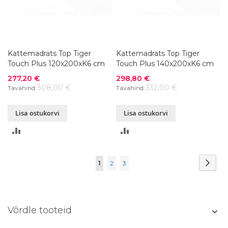
Kattemadrats Top Tiger
Kattemadrats Top Tiger
Touch Plus 120x200xK6 cm
Touch Plus 140x200xK6 cm
Soodushind
Soodushind
277,20 €
298,80 €
308,00 €
332,00 €
Tavahind
Tavahind
Lisa ostukorvi
Lisa ostukorvi
LISA
LISA
VÕRDLUSESSE
VÕRDLUSESSE
Page
Page
Järg
You're
Page
Page
1
2
3
currently
reading
Võrdle tooteid
page