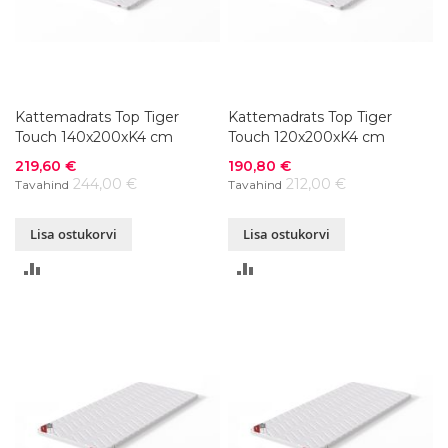
Kattemadrats Top Tiger
Kattemadrats Top Tiger
Touch 140x200xK4 cm
Touch 120x200xK4 cm
Soodushind
Soodushind
219,60 €
190,80 €
244,00 €
212,00 €
Tavahind
Tavahind
Lisa ostukorvi
Lisa ostukorvi
LISA
LISA
VÕRDLUSESSE
VÕRDLUSESSE