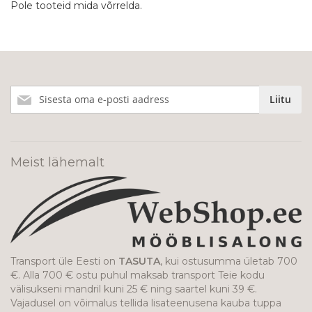
Pole tooteid mida võrrelda.
Liitu
Liitu
meie
uudiskirjaga!
Meist lähemalt
Transport üle Eesti on
TASUTA
, kui ostusumma ületab 700
€. Alla 700 € ostu puhul maksab transport Teie kodu
välisukseni mandril kuni 25 € ning saartel kuni 39 €.
Vajadusel on võimalus tellida lisateenusena kauba tuppa