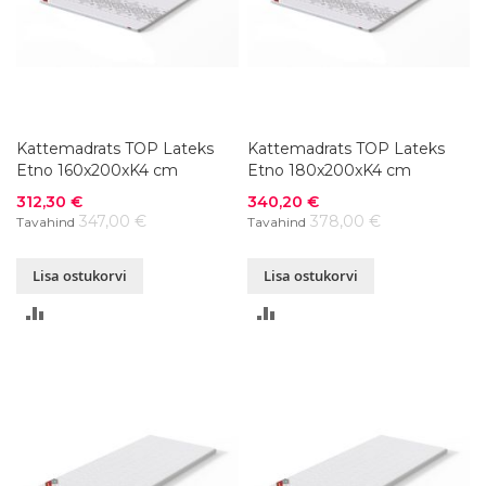
Kattemadrats TOP Lateks
Kattemadrats TOP Lateks
Etno 160x200xK4 cm
Etno 180x200xK4 cm
Soodushind
Soodushind
312,30 €
340,20 €
347,00 €
378,00 €
Tavahind
Tavahind
Lisa ostukorvi
Lisa ostukorvi
LISA
LISA
VÕRDLUSESSE
VÕRDLUSESSE