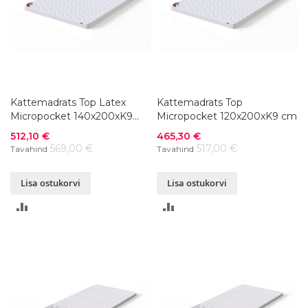
Kattemadrats Top Latex
Kattemadrats Top
Micropocket 140x200xK9
Micropocket 120x200xK9 cm
cm
Soodushind
Soodushind
512,10 €
465,30 €
569,00 €
517,00 €
Tavahind
Tavahind
Lisa ostukorvi
Lisa ostukorvi
LISA
LISA
VÕRDLUSESSE
VÕRDLUSESSE