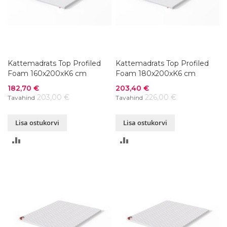
Kattemadrats Top Profiled
Kattemadrats Top Profiled
Foam 160x200xK6 cm
Foam 180x200xK6 cm
Soodushind
Soodushind
182,70 €
203,40 €
203,00 €
226,00 €
Tavahind
Tavahind
Lisa ostukorvi
Lisa ostukorvi
LISA
LISA
VÕRDLUSESSE
VÕRDLUSESSE