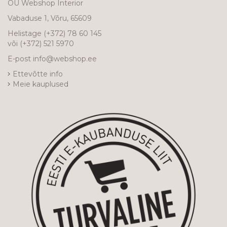
OÜ Webshop Interior
Vabaduse 1, Võru, 65609
Helistage
(+372) 78 60 145
või
(+372) 521 5970
E-post
info@webshop.ee
Ettevõtte info
Meie kauplused