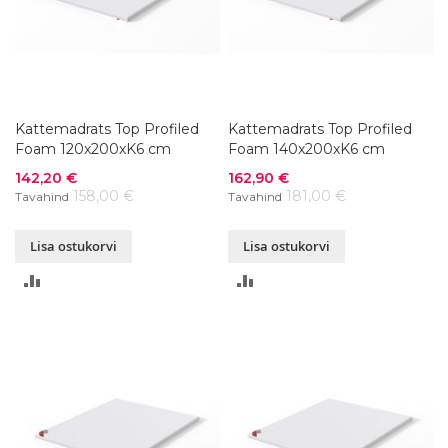
Kattemadrats Top Profiled
Kattemadrats Top Profiled
Foam 120x200xK6 cm
Foam 140x200xK6 cm
Soodushind
Soodushind
142,20 €
162,90 €
158,00 €
181,00 €
Tavahind
Tavahind
Lisa ostukorvi
Lisa ostukorvi
LISA
LISA
VÕRDLUSESSE
VÕRDLUSESSE