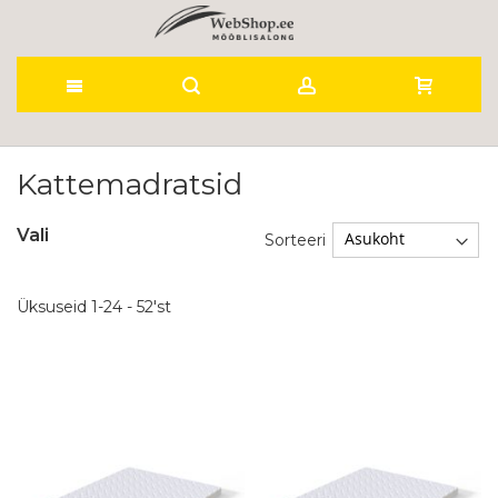
Skip
to
Kattemadratsid
Content
Vali
Sorteeri
Üksuseid
1
-
24
-
52
'st