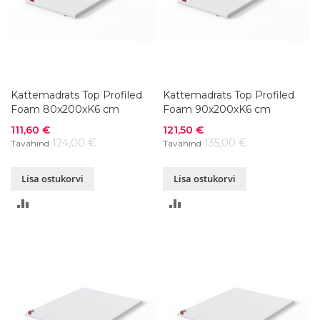
Kattemadrats Top Profiled
Kattemadrats Top Profiled
Foam 80x200xK6 cm
Foam 90x200xK6 cm
Soodushind
Soodushind
111,60 €
121,50 €
124,00 €
135,00 €
Tavahind
Tavahind
Lisa ostukorvi
Lisa ostukorvi
LISA
LISA
VÕRDLUSESSE
VÕRDLUSESSE