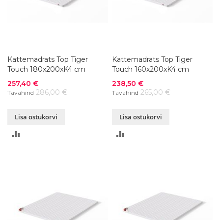
Kattemadrats Top Tiger
Kattemadrats Top Tiger
Touch 180x200xK4 cm
Touch 160x200xK4 cm
Soodushind
Soodushind
257,40 €
238,50 €
286,00 €
265,00 €
Tavahind
Tavahind
Lisa ostukorvi
Lisa ostukorvi
LISA
LISA
VÕRDLUSESSE
VÕRDLUSESSE