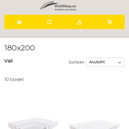
Skip
to
180x200
Content
Vali
Sorteeri
10
toodet