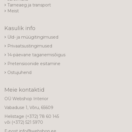
Tarneaeg ja transport
Meist
Kasulik info
Üld- ja müügitingimused
Privaatsustingimused
14-päevane taganemisõigus
Pretensioonide esitamine
Ostujuhend
Meie kontaktid
OÜ Webshop Interior
Vabaduse 1, Võru, 65609
Helistage
(+372) 78 60 145
või
(+372) 521 5970
E-post
info@webshop.ee