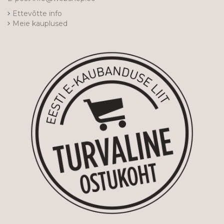
Ettevõtte info
Meie kauplused