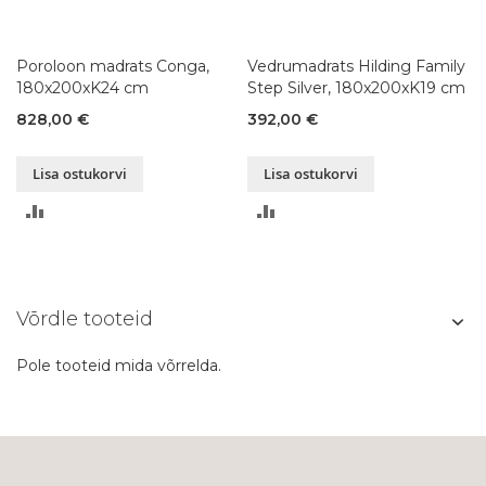
Poroloon madrats Conga,
Vedrumadrats Hilding Family
180x200xK24 cm
Step Silver, 180x200xK19 cm
828,00 €
392,00 €
Lisa ostukorvi
Lisa ostukorvi
LISA
LISA
VÕRDLUSESSE
VÕRDLUSESSE
Võrdle tooteid
Pole tooteid mida võrrelda.