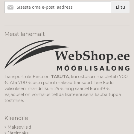
Liitu
Liitu
meie
uudiskirjaga!
Meist lähemalt
Transport üle Eesti on
TASUTA
, kui ostusumma ületab 700
€. Alla 700 € ostu puhul maksab transport Teie kodu
välisukseni mandril kuni 25 € ning saartel kuni 39 €.
Vajadusel on võimalus tellida lisateenusena kauba tuppa
tõstmise.
Kliendile
Makseviisid
Järelmaks