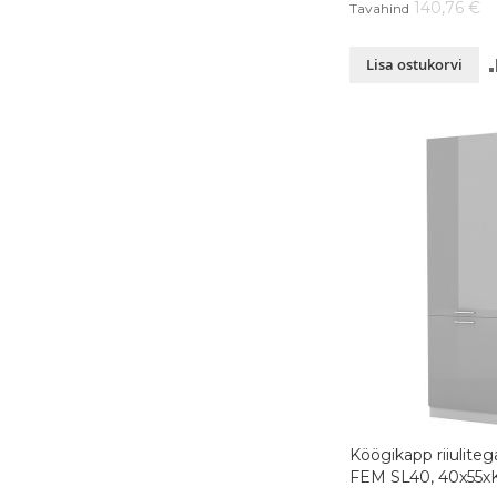
140,76 €
Tavahind
Lisa ostukorvi
Köögikapp riiulite
FEM SL40, 40x55x