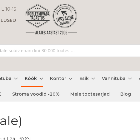
 L 10-15
PLUSED
etuba
Köök
Kontor
Esik
Vannituba
%
Stroma voodid -20%
Meie tootesarjad
Blog
ale)
eid
1
-
24
-
676
'st