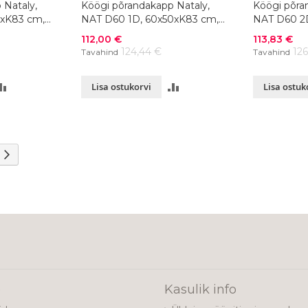
 Nataly,
Köögi põrandakapp Nataly,
Köögi põra
0xK83 cm,
NAT D60 1D, 60x50xK83 cm,
NAT D60 2
värvivalik
värvivalik
Soodushind
Soodushind
112,00 €
113,83 €
124,44 €
12
Tavahind
Tavahind
LISA
LISA
Lisa ostukorvi
Lisa ostuk
VÕRDLUSESSE
VÕRDLUSESSE
ading page
Page
Järgmine
e
Kasulik info