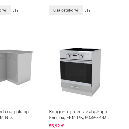
LISA
LISA
orvi
Lisa ostukorvi
VÕRDLUSESSE
VÕRDLUSESSE
nda nurgakapp
Köögi integreeritav ahjukapp
EM ND,
Femina, FEM PK, 60x56xK83
83 cm, värvivalik
cm, vävivalik
Soodushind
56,92 €