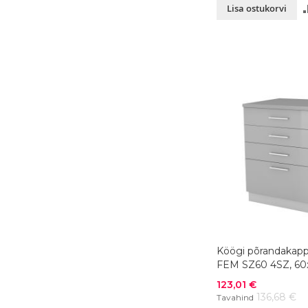
Lisa ostukorvi
Köögi põrandakapp
FEM SZ60 4SZ, 60
värvivalik
Soodushind
123,01 €
136,68 €
Tavahind