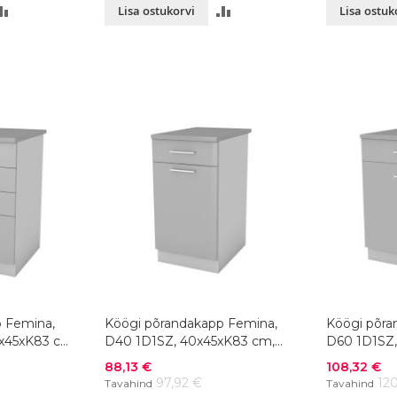
LISA
LISA
Lisa ostukorvi
Lisa ostuk
VÕRDLUSESSE
VÕRDLUSESSE
 Femina,
Köögi põrandakapp Femina,
Köögi põra
x45xK83 cm,
D40 1D1SZ, 40x45xK83 cm,
D60 1D1SZ,
värvivalik
värvivalik
Soodushind
Soodushind
88,13 €
108,32 €
97,92 €
120
Tavahind
Tavahind