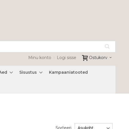
Minu konto
Logi sisse
Ostukorv
Aed
Sisustus
Kampaaniatooted
Sorteeri