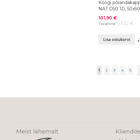
Köögi põrandakapp
NAT D50 1D, 50x5
värvivalik
Soodushind
101,90 €
113,22 €
Tavahind
Lisa ostukorvi
Page
You're currently re
Page
Page
Page
Page
1
2
3
4
5
Meist lähemalt
Kliendil