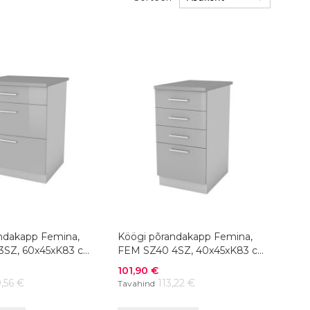
ndakapp Femina,
Köögi põrandakapp Femina,
3SZ, 60x45xK83 cm,
FEM SZ40 4SZ, 40x45xK83 cm,
värvivalik
Soodushind
101,90 €
,56 €
113,22 €
Tavahind