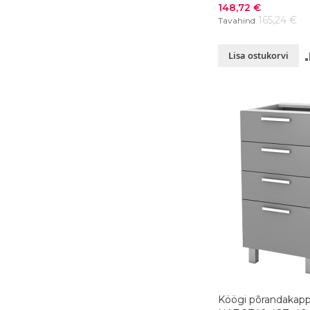
värvivalik
Soodushind
148,72 €
165,24 €
Tavahind
Lisa ostukorvi
Köögi põrandakapp