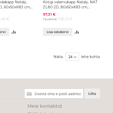
ndakapp Nataly,
Köögi valamukapp Nataly, NAT
D, 60x50xK83 cm,
ZL80 2D, 80x50xK83 cm,
värvivalik
Soodushind
97,31 €
6,48 €
108,12 €
Tavahind
LISA
LISA
orvi
Lisa ostukorvi
VÕRDLUSESSE
VÕRDLUSESSE
Näita
lehe kohta
Liitu
Liitu
meie
uudiskirjaga!
Meie kontaktid