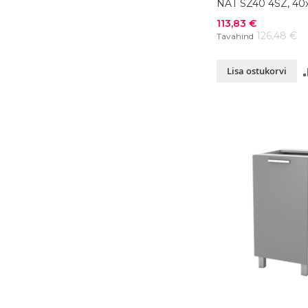
NAT SZ40 4SZ, 40
värvivalik
Soodushind
113,83 €
126,48 €
Tavahind
Lisa ostukorvi