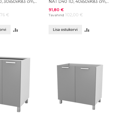
, 30x50xK83 cm,
NAT D40 1D, 40x50xK83 cm,
värvivalik
Soodushind
91,80 €
,76 €
102,00 €
Tavahind
LISA
LISA
orvi
Lisa ostukorvi
VÕRDLUSESSE
VÕRDLUSESSE