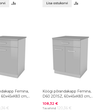
LISA
LISA
orvi
Lisa ostukorvi
VÕRDLUSESSE
VÕRDLUSESSE
ndakapp Femina,
Köögi põrandakapp Femina,
 60x45xK83 cm,
D60 2D1SZ, 60x45xK83 cm,
värvivalik
Soodushind
108,32 €
,36 €
120,36 €
Tavahind