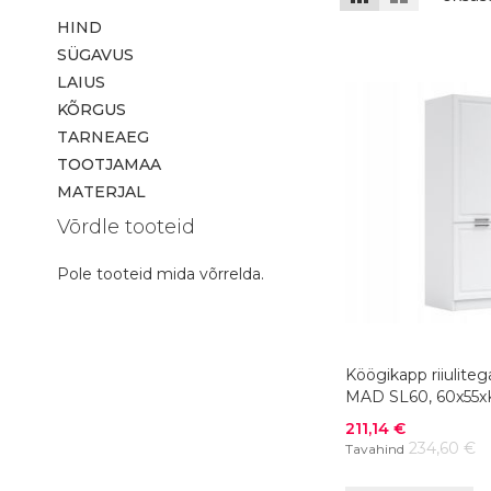
HIND
SÜGAVUS
LAIUS
KÕRGUS
TARNEAEG
TOOTJAMAA
MATERJAL
Võrdle tooteid
Pole tooteid mida võrrelda.
Köögikapp riiuliteg
MAD SL60, 60x55x
värvivalik
Soodushind
211,14 €
234,60 €
Tavahind