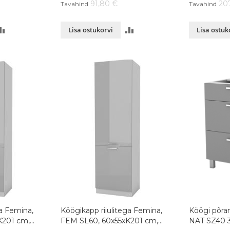
91,80 €
20
Tavahind
Tavahind
LISA
LISA
Lisa ostukorvi
Lisa ostuk
VÕRDLUSESSE
VÕRDLUSESSE
ga Femina,
Köögikapp riiulitega Femina,
Köögi põra
K201 cm,
FEM SL60, 60x55xK201 cm,
NAT SZ40 