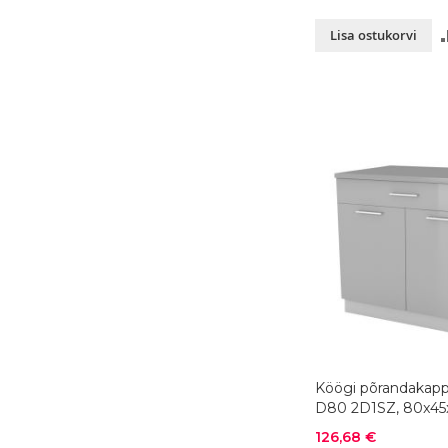
Lisa ostukorvi
Köögi põrandakapp
D80 2D1SZ, 80x45
värvivalik
Soodushind
126,68 €