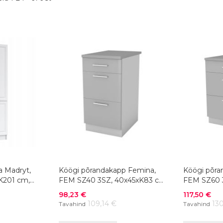
a Madryt,
Köögi põrandakapp Femina,
Köögi põra
K201 cm,
FEM SZ40 3SZ, 40x45xK83 cm,
FEM SZ60 
värvivalik
värvivalik
Soodushind
Soodushind
98,23 €
117,50 €
109,14 €
130
Tavahind
Tavahind