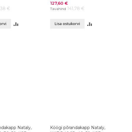
värvivalik
Soodushind
127,60 €
,38 €
141,78 €
Tavahind
LISA
LISA
orvi
Lisa ostukorvi
VÕRDLUSESSE
VÕRDLUSESSE
ndakapp Nataly,
Köögi põrandakapp Nataly,