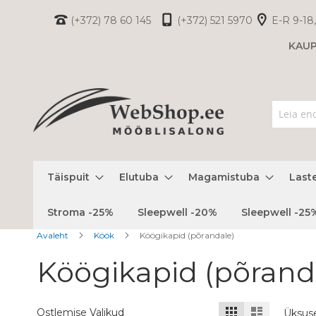
Skip
(+372) 78 60 145
(+372) 521 5970
E-R 9-18,
to
KAU
Content
Täispuit
Elutuba
Magamistuba
Last
Stroma -25%
Sleepwell -20%
Sleepwell -25
Avaleht
Köök
Köögikapid (põrandale)
Köögikapid (põrand
Kuvamisviis
Ruudustik
Nimekiri
Ostlemise Valikud
Üksus