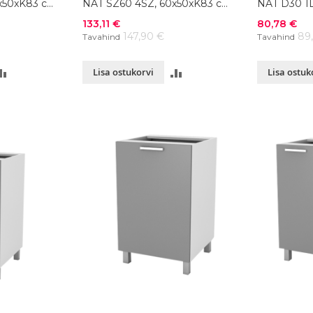
x50xK83 cm,
NAT SZ60 4SZ, 60x50xK83 cm,
NAT D30 1D
värvivalik
värvivalik
Soodushind
Soodushind
133,11 €
80,78 €
147,90 €
89
Tavahind
Tavahind
LISA
LISA
Lisa ostukorvi
Lisa ostuk
VÕRDLUSESSE
VÕRDLUSESSE