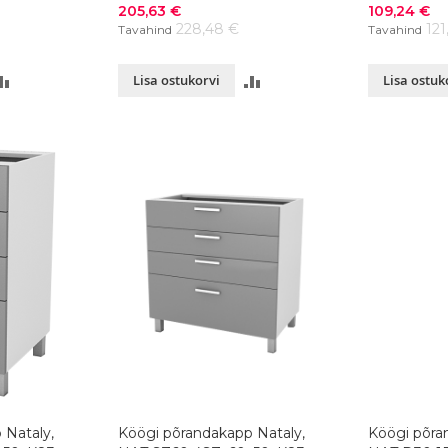
värvivalik
värvivalik
Soodushind
Soodushind
205,63 €
109,24 €
228,48 €
121
Tavahind
Tavahind
LISA
LISA
Lisa ostukorvi
Lisa ostuk
VÕRDLUSESSE
VÕRDLUSESSE
 Nataly,
Köögi põrandakapp Nataly,
Köögi põra