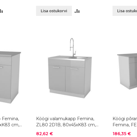
LISA
LISA
Lisa ostukorvi
Lisa ostuk
VÕRDLUSESSE
VÕRDLUSESSE
 Femina,
Köögi valamukapp Femina,
Köögi põra
xK83 cm,
ZL80 2D1B, 80x45xK83 cm,
Femina, F
värvivalik
78x78x45xK
Soodushind
Soodushind
82,62 €
186,35 €