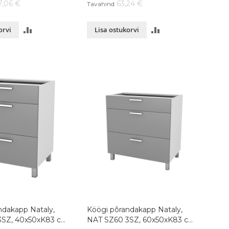
7,06 €
63,24 €
Tavahind
LISA
LISA
orvi
Lisa ostukorvi
VÕRDLUSESSE
VÕRDLUSESSE
ndakapp Nataly,
Köögi põrandakapp Nataly,
3SZ, 40x50xK83 cm,
NAT SZ60 3SZ, 60x50xK83 cm,