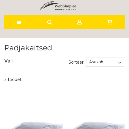
Skip
to
Padjakaitsed
Content
Vali
Sorteeri
2
toodet