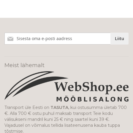
Liitu
Liitu
meie
uudiskirjaga!
Meist lähemalt
Transport üle Eesti on
TASUTA
, kui ostusumma ületab 700
€. Alla 700 € ostu puhul maksab transport Teie kodu
välisukseni mandril kuni 25 € ning saartel kuni 39 €.
Vajadusel on võimalus tellida lisateenusena kauba tuppa
tõstmise.