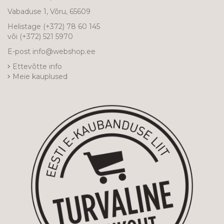
Vabaduse 1, Võru, 65609
Helistage
(+372) 78 60 145
või
(+372) 521 5970
E-post
info@webshop.ee
Ettevõtte info
Meie kauplused