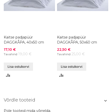
Kaitse padjapüür
Kaitse padjapüür
DAGGKÅPA, 40x50 cm
DAGGKÅPA, 50x60 cm
Soodushind
Soodushind
17,10 €
22,50 €
19,00 €
25,00 €
Tavahind
Tavahind
Lisa ostukorvi
Lisa ostukorvi
LISA
LISA
VÕRDLUSESSE
VÕRDLUSESSE
Võrdle tooteid
Pole tooteid mida võrrelda.