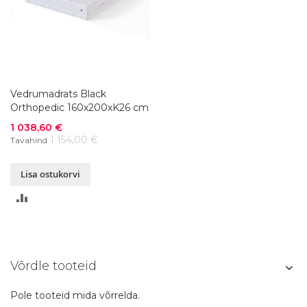
Vedrumadrats Black
Orthopedic 160x200xK26 cm
Soodushind
1 038,60 €
1 154,00 €
Tavahind
Lisa ostukorvi
LISA
VÕRDLUSESSE
Võrdle tooteid
Pole tooteid mida võrrelda.