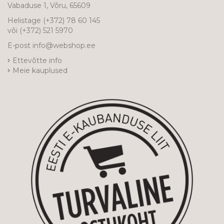
Vabaduse 1, Võru, 65609
Helistage
(+372) 78 60 145
või
(+372) 521 5970
E-post
info@webshop.ee
Ettevõtte info
Meie kauplused