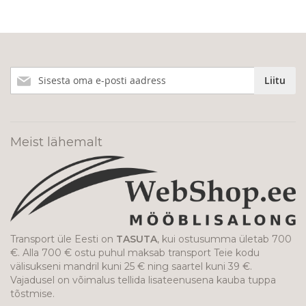
Liitu
Liitu
meie
uudiskirjaga!
Meist lähemalt
Transport üle Eesti on
TASUTA
, kui ostusumma ületab 700
€. Alla 700 € ostu puhul maksab transport Teie kodu
välisukseni mandril kuni 25 € ning saartel kuni 39 €.
Vajadusel on võimalus tellida lisateenusena kauba tuppa
tõstmise.