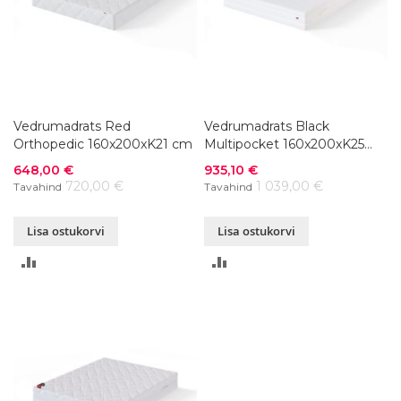
Vedrumadrats Red
Vedrumadrats Black
Orthopedic 160x200xK21 cm
Multipocket 160x200xK25
cm
Soodushind
Soodushind
648,00 €
935,10 €
720,00 €
1 039,00 €
Tavahind
Tavahind
Lisa ostukorvi
Lisa ostukorvi
LISA
LISA
VÕRDLUSESSE
VÕRDLUSESSE