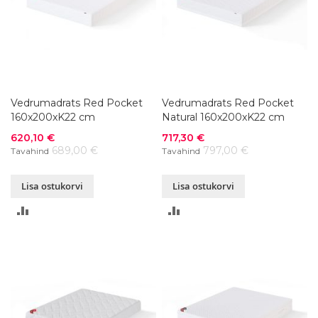
Vedrumadrats Red Pocket
Vedrumadrats Red Pocket
160x200xK22 cm
Natural 160x200xK22 cm
Soodushind
Soodushind
620,10 €
717,30 €
689,00 €
797,00 €
Tavahind
Tavahind
Lisa ostukorvi
Lisa ostukorvi
LISA
LISA
VÕRDLUSESSE
VÕRDLUSESSE