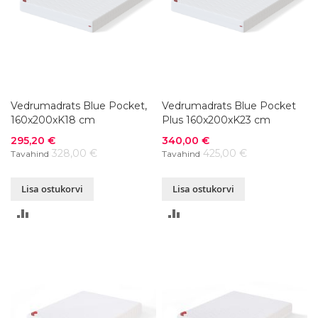
Vedrumadrats Blue Pocket,
Vedrumadrats Blue Pocket
160x200xK18 cm
Plus 160x200xK23 cm
Soodushind
Soodushind
295,20 €
340,00 €
328,00 €
425,00 €
Tavahind
Tavahind
Lisa ostukorvi
Lisa ostukorvi
LISA
LISA
VÕRDLUSESSE
VÕRDLUSESSE