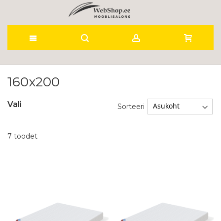
Skip
to
160x200
Content
Vali
Sorteeri
7
toodet