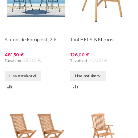
Aiatoolide komplekt, 2tk
Tool HELSINKI must
Soodushind
Soodushind
481,50 €
126,00 €
535,00 €
140,00 €
Tavahind
Tavahind
Lisa ostukorvi
Lisa ostukorvi
LISA
LISA
VÕRDLUSESSE
VÕRDLUSESSE