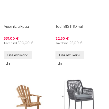
Aiapink, tiikpuu
Tool BISTRO hall
Soodushind
Soodushind
531,00 €
22,50 €
590,00 €
25,00 €
Tavahind
Tavahind
Lisa ostukorvi
Lisa ostukorvi
LISA
LISA
VÕRDLUSESSE
VÕRDLUSESSE