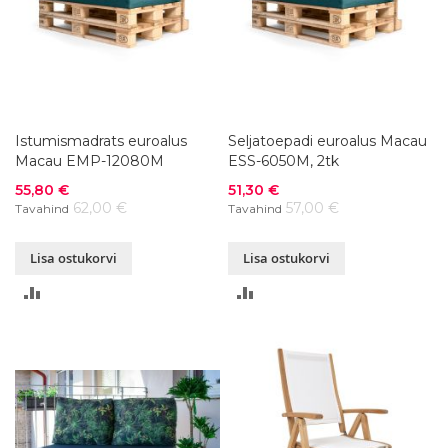
Istumismadrats euroalus
Seljatoepadi euroalus Macau
Macau EMP-12080M
ESS-6050M, 2tk
Soodushind
Soodushind
55,80 €
51,30 €
62,00 €
57,00 €
Tavahind
Tavahind
Lisa ostukorvi
Lisa ostukorvi
LISA
LISA
VÕRDLUSESSE
VÕRDLUSESSE