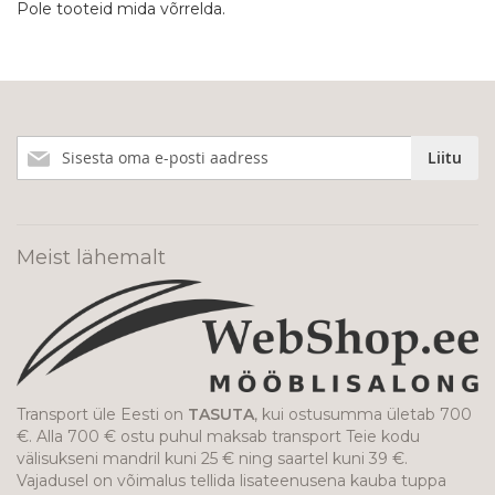
Pole tooteid mida võrrelda.
Liitu
Liitu
meie
uudiskirjaga!
Meist lähemalt
Transport üle Eesti on
TASUTA
, kui ostusumma ületab 700
€. Alla 700 € ostu puhul maksab transport Teie kodu
välisukseni mandril kuni 25 € ning saartel kuni 39 €.
Vajadusel on võimalus tellida lisateenusena kauba tuppa