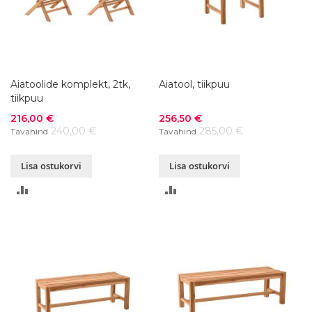
Aiatoolide komplekt, 2tk,
Aiatool, tiikpuu
tiikpuu
Soodushind
Soodushind
216,00 €
256,50 €
240,00 €
285,00 €
Tavahind
Tavahind
Lisa ostukorvi
Lisa ostukorvi
LISA
LISA
VÕRDLUSESSE
VÕRDLUSESSE