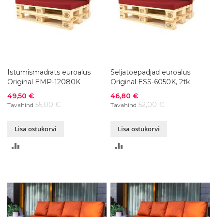
Istumismadrats euroalus
Seljatoepadjad euroalus
Original EMP-12080K
Original ESS-6050K, 2tk
Soodushind
Soodushind
49,50 €
46,80 €
55,00 €
52,00 €
Tavahind
Tavahind
Lisa ostukorvi
Lisa ostukorvi
LISA
LISA
VÕRDLUSESSE
VÕRDLUSESSE