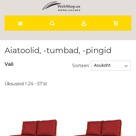
Skip
to
Aiatoolid, -tumbad, -pingid
Content
Vali
Sorteeri
Üksuseid
1
-
24
-
57
'st