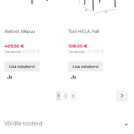
Aiatool, tiikpuu
Tool HELA, hall
Soodushind
Soodushind
409,50 €
108,00 €
455,00 €
120,00 €
Tavahind
Tavahind
Lisa ostukorvi
Lisa ostukorvi
LISA
LISA
VÕRDLUSESSE
VÕRDLUSESSE
Page
Page
Järg
You're
Page
Page
1
2
3
currently
reading
Võrdle tooteid
page