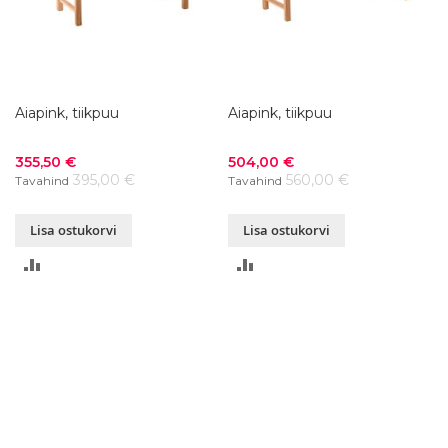
Aiapink, tiikpuu
Aiapink, tiikpuu
Soodushind
Soodushind
355,50 €
504,00 €
395,00 €
560,00 €
Tavahind
Tavahind
Lisa ostukorvi
Lisa ostukorvi
LISA
LISA
VÕRDLUSESSE
VÕRDLUSESSE