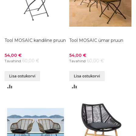
Tool MOSAIC kandiline pruun
Tool MOSAIC ümar pruun
Soodushind
Soodushind
54,00 €
54,00 €
60,00 €
60,00 €
Tavahind
Tavahind
Lisa ostukorvi
Lisa ostukorvi
LISA
LISA
VÕRDLUSESSE
VÕRDLUSESSE