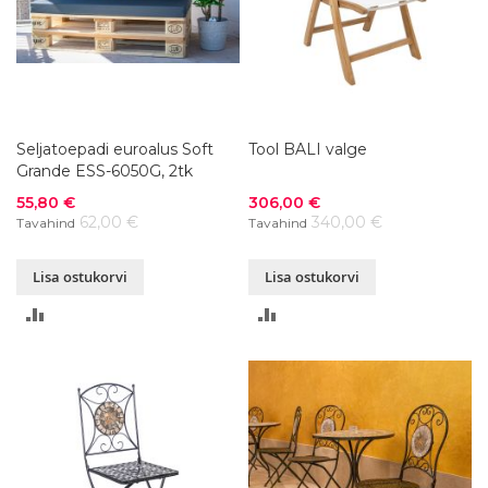
Seljatoepadi euroalus Soft
Tool BALI valge
Grande ESS-6050G, 2tk
Soodushind
Soodushind
55,80 €
306,00 €
62,00 €
340,00 €
Tavahind
Tavahind
Lisa ostukorvi
Lisa ostukorvi
LISA
LISA
VÕRDLUSESSE
VÕRDLUSESSE