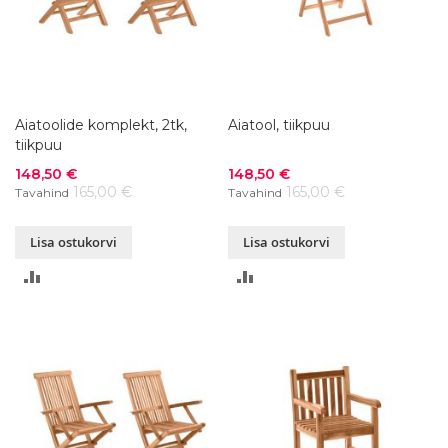
Aiatoolide komplekt, 2tk,
Aiatool, tiikpuu
tiikpuu
Soodushind
Soodushind
148,50 €
148,50 €
165,00 €
165,00 €
Tavahind
Tavahind
Lisa ostukorvi
Lisa ostukorvi
LISA
LISA
VÕRDLUSESSE
VÕRDLUSESSE