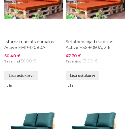
Istumismadrats euroalus
Seljatoepadjad euroalus
Active EMP-12080A
Active ESS-6050A, 2tk
Soodushind
Soodushind
50,40 €
47,70 €
56,00 €
53,00 €
Tavahind
Tavahind
Lisa ostukorvi
Lisa ostukorvi
LISA
LISA
VÕRDLUSESSE
VÕRDLUSESSE