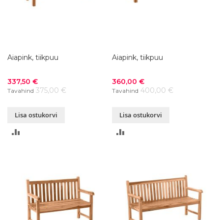
Aiapink, tiikpuu
Aiapink, tiikpuu
Soodushind
Soodushind
337,50 €
360,00 €
375,00 €
400,00 €
Tavahind
Tavahind
Lisa ostukorvi
Lisa ostukorvi
LISA
LISA
VÕRDLUSESSE
VÕRDLUSESSE