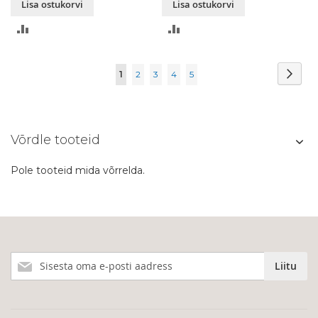
Lisa ostukorvi
Lisa ostukorvi
LISA
LISA
VÕRDLUSESSE
VÕRDLUSESSE
Page
Page
Järg
You're
Page
Page
Page
Page
1
2
3
4
5
currently
reading
Võrdle tooteid
page
Pole tooteid mida võrrelda.
Liitu
Liitu
meie
uudiskirjaga!