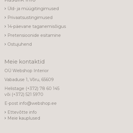
Üld- ja müügitingimused
Privaatsustingimused
14-päevane taganemisõigus
Pretensioonide esitamine
Ostujuhend
Meie kontaktid
OÜ Webshop Interior
Vabaduse 1, Võru, 65609
Helistage
(+372) 78 60 145
või
(+372) 521 5970
E-post
info@webshop.ee
Ettevõtte info
Meie kauplused