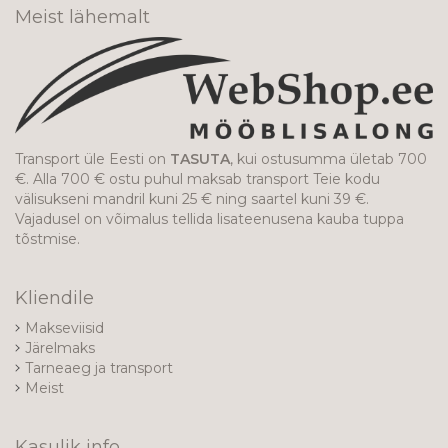
Meist lähemalt
Transport üle Eesti on
TASUTA
, kui ostusumma ületab 700
€. Alla 700 € ostu puhul maksab transport Teie kodu
välisukseni mandril kuni 25 € ning saartel kuni 39 €.
Vajadusel on võimalus tellida lisateenusena kauba tuppa
tõstmise.
Kliendile
Makseviisid
Järelmaks
Tarneaeg ja transport
Meist
Kasulik info