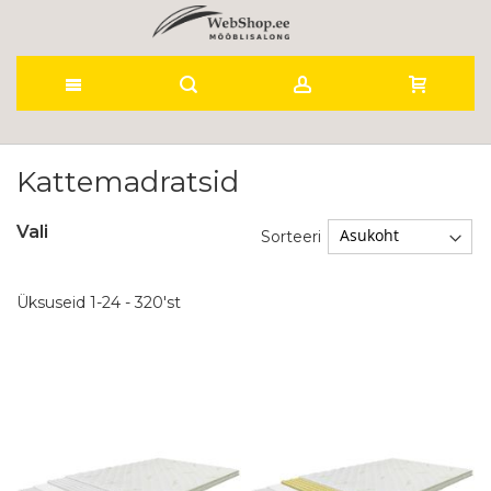
Skip
to
Kattemadratsid
Content
Vali
Sorteeri
Üksuseid
1
-
24
-
320
'st