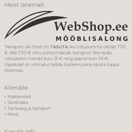
Meist lähemalt
Transport üle Eesti on
TASUTA
, kui ostusumma ületab 700
€. Alla 700 € ostu puhul maksab transport Teie kodu
välisukseni mandril kuni 25 € ning saartel kuni 39 €.
Vajadusel on võimalus tellida lisateenusena kauba tuppa
tõstmise.
Kliendile
Makseviisid
Järelmaks
Tarneaeg ja transport
Meist
Kasulik info