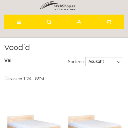
Skip
to
Voodid
Content
Vali
Sorteeri
Üksuseid
1
-
24
-
85
'st