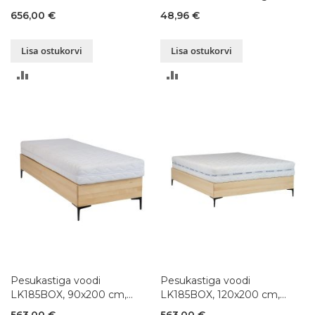
pöök, värvivalik
värvivalik
656,00 €
48,96 €
Lisa ostukorvi
Lisa ostukorvi
LISA
LISA
VÕRDLUSESSE
VÕRDLUSESSE
Pesukastiga voodi
Pesukastiga voodi
LK185BOX, 90x200 cm,
LK185BOX, 120x200 cm,
pöök, värvivalik
pöök, värvivalik
563,00 €
563,00 €