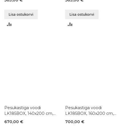
Lisa ostukorvi
Lisa ostukorvi
LISA
LISA
VÕRDLUSESSE
VÕRDLUSESSE
Pesukastiga voodi
Pesukastiga voodi
LK185BOX, 140x200 cm,
LK185BOX, 160x200 cm,
pöök, värvivalik
pöök, värvivalik
670,00 €
700,00 €