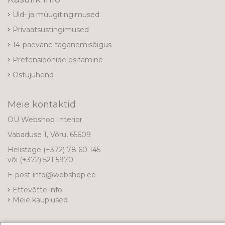
Üld- ja müügitingimused
Privaatsustingimused
14-päevane taganemisõigus
Pretensioonide esitamine
Ostujuhend
Meie kontaktid
OÜ Webshop Interior
Vabaduse 1, Võru, 65609
Helistage
(+372) 78 60 145
või
(+372) 521 5970
E-post
info@webshop.ee
Ettevõtte info
Meie kauplused