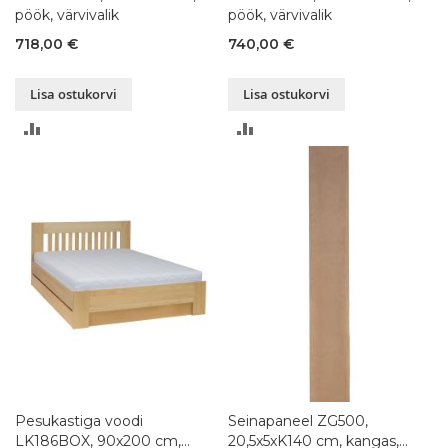
pöök, värvivalik
pöök, värvivalik
718,00 €
740,00 €
Lisa ostukorvi
Lisa ostukorvi
LISA
LISA
VÕRDLUSESSE
VÕRDLUSESSE
Pesukastiga voodi
Seinapaneel ZG500,
LK186BOX, 90x200 cm,
20,5x5xK140 cm, kangas,