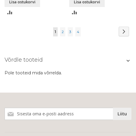
Lisa ostukorvi
Lisa ostukorvi
LISA
LISA
VÕRDLUSESSE
VÕRDLUSESSE
Page
Page
Järg
You're
Page
Page
Page
1
2
3
4
currently
reading
Võrdle tooteid
page
Pole tooteid mida võrrelda.
Liitu
Liitu
meie
uudiskirjaga!