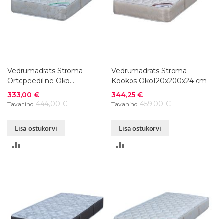
Vedrumadrats Stroma
Vedrumadrats Stroma
Ortopeediline Öko
Kookos Öko120x200x24 cm
120x200xK23 cm
Soodushind
Soodushind
333,00 €
344,25 €
444,00 €
459,00 €
Tavahind
Tavahind
Lisa ostukorvi
Lisa ostukorvi
LISA
LISA
VÕRDLUSESSE
VÕRDLUSESSE