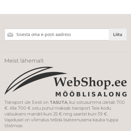
Liitu
Liitu
meie
uudiskirjaga!
Meist lähemalt
Transport üle Eesti on
TASUTA
, kui ostusumma ületab 700
€. Alla 700 € ostu puhul maksab transport Teie kodu
välisukseni mandril kuni 25 € ning saartel kuni 39 €.
Vajadusel on võimalus tellida lisateenusena kauba tuppa
tõstmise.