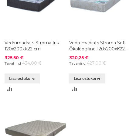
Vedrumadrats Stroma Iris
Vedrumadrats Stroma Soft
120x200xK22 cm
Ökoloogiline 120x200xK22
cm
Soodushind
Soodushind
325,50 €
320,25 €
434,00 €
427,00 €
Tavahind
Tavahind
Lisa ostukorvi
Lisa ostukorvi
LISA
LISA
VÕRDLUSESSE
VÕRDLUSESSE