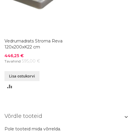
Vedrumadrats Stroma Reva
120x200xK22 cm
Soodushind
446,25 €
595,00 €
Tavahind
Lisa ostukorvi
LISA
VÕRDLUSESSE
Võrdle tooteid
Pole tooteid mida võrrelda.