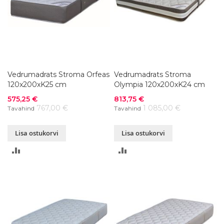
Vedrumadrats Stroma Orfeas
Vedrumadrats Stroma
120x200xK25 cm
Olympia 120x200xK24 cm
Soodushind
Soodushind
575,25 €
813,75 €
767,00 €
1 085,00 €
Tavahind
Tavahind
Lisa ostukorvi
Lisa ostukorvi
LISA
LISA
VÕRDLUSESSE
VÕRDLUSESSE