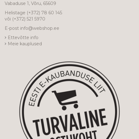
Vabaduse 1, Võru, 65609
Helistage
(+372) 78 60 145
või
(+372) 521 5970
E-post
info@webshop.ee
Ettevõtte info
Meie kauplused