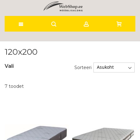
Skip
to
120x200
Content
Vali
Sorteeri
7
toodet