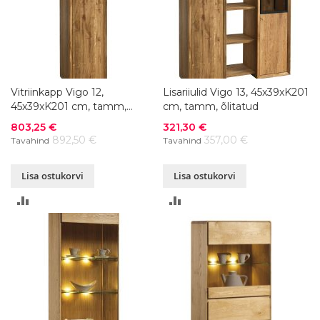
Vitriinkapp Vigo 12,
Lisariiulid Vigo 13, 45x39xK201
45x39xK201 cm, tamm,
cm, tamm, õlitatud
õlitatud
Soodushind
Soodushind
803,25 €
321,30 €
892,50 €
357,00 €
Tavahind
Tavahind
Lisa ostukorvi
Lisa ostukorvi
LISA
LISA
VÕRDLUSESSE
VÕRDLUSESSE