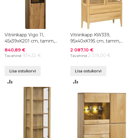
Vitriinkapp Vigo 11,
Vitriinkapp KW339,
45x39xK201 cm, tamm,
95x40xK195 cm, tamm,
õlitatud
värvivalik
Soodushind
Soodushind
840,89 €
2 087,10 €
934,32 €
2 319,00 €
Tavahind
Tavahind
Lisa ostukorvi
Lisa ostukorvi
LISA
LISA
VÕRDLUSESSE
VÕRDLUSESSE