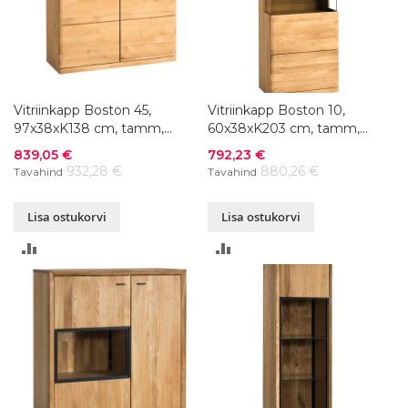
Vitriinkapp Boston 45,
Vitriinkapp Boston 10,
97x38xK138 cm, tamm,
60x38xK203 cm, tamm,
õlitatud
õlitatud
Soodushind
Soodushind
839,05 €
792,23 €
932,28 €
880,26 €
Tavahind
Tavahind
Lisa ostukorvi
Lisa ostukorvi
LISA
LISA
VÕRDLUSESSE
VÕRDLUSESSE