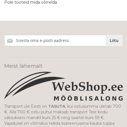
Pole tooteid mida võrrelda.
Liitu
Liitu
meie
uudiskirjaga!
Meist lähemalt
Transport üle Eesti on
TASUTA
, kui ostusumma ületab 700
€. Alla 700 € ostu puhul maksab transport Teie kodu
välisukseni mandril kuni 25 € ning saartel kuni 39 €.
Vajadusel on võimalus tellida lisateenusena kauba tuppa