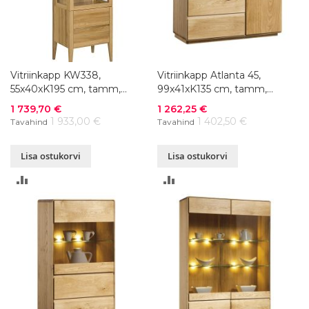
Vitriinkapp KW338,
Vitriinkapp Atlanta 45,
55x40xK195 cm, tamm,
99x41xK135 cm, tamm,
värvivalik
õlitatud
Soodushind
Soodushind
1 739,70 €
1 262,25 €
1 933,00 €
1 402,50 €
Tavahind
Tavahind
Lisa ostukorvi
Lisa ostukorvi
LISA
LISA
VÕRDLUSESSE
VÕRDLUSESSE