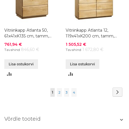
Vitriinkapp Atlanta 50,
Vitriinkapp Atlanta 12,
61x41xK135 cm, tamm,
119x41xK200 cm, tamm,
õlitatud
õlitatud
Soodushind
Soodushind
761,94 €
1 505,52 €
846,60 €
1 672,80 €
Tavahind
Tavahind
Lisa ostukorvi
Lisa ostukorvi
LISA
LISA
VÕRDLUSESSE
VÕRDLUSESSE
Page
Page
Järg
You're
Page
Page
Page
1
2
3
4
currently
reading
Võrdle tooteid
page