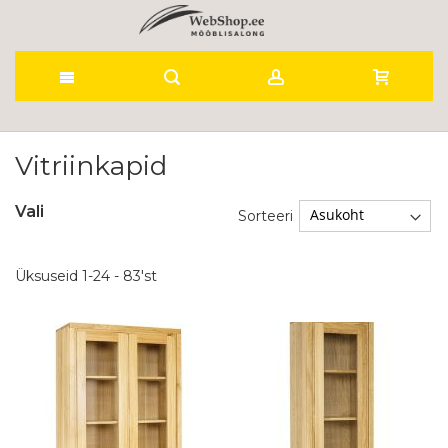
Skip
to
Vitriinkapid
Content
Vali
Sorteeri
Üksuseid
1
-
24
-
83
'st