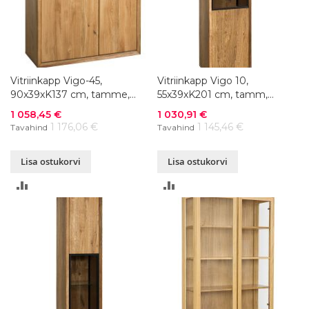
Vitriinkapp Vigo-45,
Vitriinkapp Vigo 10,
90x39xK137 cm, tamme,
55x39xK201 cm, tamm,
õlitatud
õlitatud
Soodushind
Soodushind
1 058,45 €
1 030,91 €
1 176,06 €
1 145,46 €
Tavahind
Tavahind
Lisa ostukorvi
Lisa ostukorvi
LISA
LISA
VÕRDLUSESSE
VÕRDLUSESSE