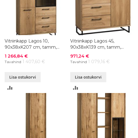
Vitriinkapp Lagos 10,
Vitriinkapp Lagos 45,
90x38xK207 cm, tamm,
90x38xK139 cm, tamm,
õlitatud
õlitatud
Soodushind
Soodushind
1 266,84 €
971,24 €
1 407,60 €
1 079,16 €
Tavahind
Tavahind
Lisa ostukorvi
Lisa ostukorvi
LISA
LISA
VÕRDLUSESSE
VÕRDLUSESSE