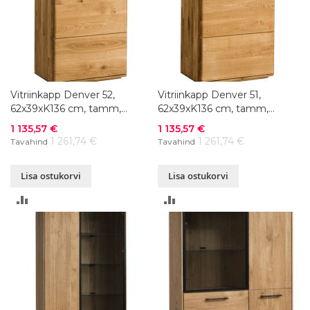
Vitriinkapp Denver 52,
Vitriinkapp Denver 51,
62x39xK136 cm, tamm,
62x39xK136 cm, tamm,
õlitatud
õlitatud
Soodushind
Soodushind
1 135,57 €
1 135,57 €
1 261,74 €
1 261,74 €
Tavahind
Tavahind
Lisa ostukorvi
Lisa ostukorvi
LISA
LISA
VÕRDLUSESSE
VÕRDLUSESSE