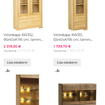
Vitriinkapp KW352,
Vitriinkapp KW351,
95x40xK195 cm, tamm,
53x40xK195 cm, tamm,
värvivalik
värvivalik
Soodushind
Soodushind
2 319,30 €
1 739,70 €
2 577,00 €
1 933,00 €
Tavahind
Tavahind
Lisa ostukorvi
Lisa ostukorvi
LISA
LISA
VÕRDLUSESSE
VÕRDLUSESSE