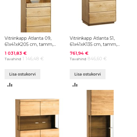
Vitriinkapp Atlanta 09,
Vitriinkapp Atlanta 51,
61x41xK205 cm, tamm,
61x41xK135 cm, tamm,
õlitatud
õlitatud
Soodushind
Soodushind
1 031,83 €
761,94 €
1 146,48 €
846,60 €
Tavahind
Tavahind
Lisa ostukorvi
Lisa ostukorvi
LISA
LISA
VÕRDLUSESSE
VÕRDLUSESSE