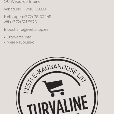
OÜ Webshop Interior
Vabaduse 1, Võru, 65609
Helistage
(+372) 78 60 145
või
(+372) 521 5970
E-post
info@webshop.ee
Ettevõtte info
Meie kauplused