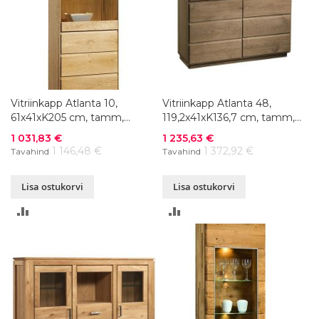
Vitriinkapp Atlanta 10,
Vitriinkapp Atlanta 48,
61x41xK205 cm, tamm,
119,2x41xK136,7 cm, tamm,
õlitatud
õlitatud
Soodushind
Soodushind
1 031,83 €
1 235,63 €
1 146,48 €
1 372,92 €
Tavahind
Tavahind
Lisa ostukorvi
Lisa ostukorvi
LISA
LISA
VÕRDLUSESSE
VÕRDLUSESSE