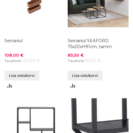
Seinariiul
Seinariiul SEAFORD
75x20xH91cm, tamm
Soodushind
Soodushind
108,00 €
85,50 €
120,00 €
95,00 €
Tavahind
Tavahind
Lisa ostukorvi
Lisa ostukorvi
LISA
LISA
VÕRDLUSESSE
VÕRDLUSESSE