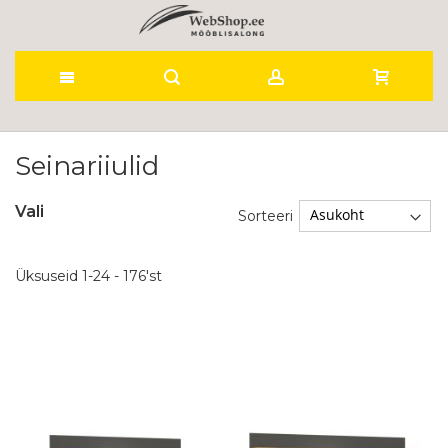
Skip
to
Seinariiulid
Content
Vali
Sorteeri
Üksuseid
1
-
24
-
176
'st