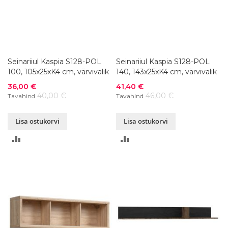
Seinariiul Kaspia S128-POL
Seinariiul Kaspia S128-POL
100, 105x25xK4 cm, värvivalik
140, 143x25xK4 cm, värvivalik
Soodushind
Soodushind
36,00 €
41,40 €
40,00 €
46,00 €
Tavahind
Tavahind
Lisa ostukorvi
Lisa ostukorvi
LISA
LISA
VÕRDLUSESSE
VÕRDLUSESSE