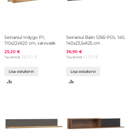
Seinariiul Indygo P1,
Seinariiul Balin S365-POL 140,
110x22xK20 cm, värvivalik
140x23,5xK25 cm
Soodushind
Soodushind
25,20 €
36,90 €
28,00 €
41,00 €
Tavahind
Tavahind
Lisa ostukorvi
Lisa ostukorvi
LISA
LISA
VÕRDLUSESSE
VÕRDLUSESSE