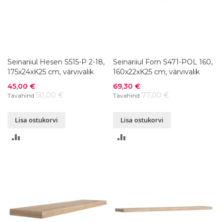
Seinariiul Hesen S515-P 2-18,
Seinariiul Forn S471-POL 160,
175x24xK25 cm, värvivalik
160x22xK25 cm, värvivalik
Soodushind
Soodushind
45,00 €
69,30 €
50,00 €
77,00 €
Tavahind
Tavahind
Lisa ostukorvi
Lisa ostukorvi
LISA
LISA
VÕRDLUSESSE
VÕRDLUSESSE