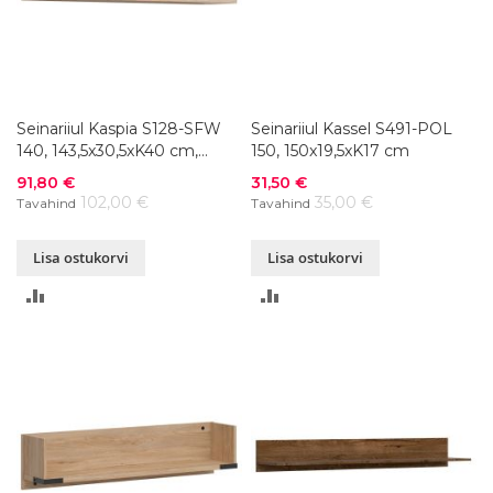
Seinariiul Kaspia S128-SFW
Seinariiul Kassel S491-POL
140, 143,5x30,5xK40 cm,
150, 150x19,5xK17 cm
värvivalik
Soodushind
Soodushind
91,80 €
31,50 €
102,00 €
35,00 €
Tavahind
Tavahind
Lisa ostukorvi
Lisa ostukorvi
LISA
LISA
VÕRDLUSESSE
VÕRDLUSESSE