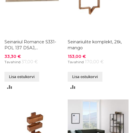
Seinariiul Romance S331-
Seinariiulite komplekt, 2tk,
POL 137 DSAJ,
mango
143x23,5xK16,5 cm
Soodushind
Soodushind
33,30 €
153,00 €
37,00 €
170,00 €
Tavahind
Tavahind
Lisa ostukorvi
Lisa ostukorvi
LISA
LISA
VÕRDLUSESSE
VÕRDLUSESSE