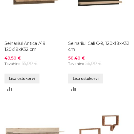
Seinariiul Antica A19,
Seinariiul Cali C-9, 120x18xK32
120x18xK32 cm
cm
Soodushind
Soodushind
49,50 €
50,40 €
55,00 €
56,00 €
Tavahind
Tavahind
Lisa ostukorvi
Lisa ostukorvi
LISA
LISA
VÕRDLUSESSE
VÕRDLUSESSE