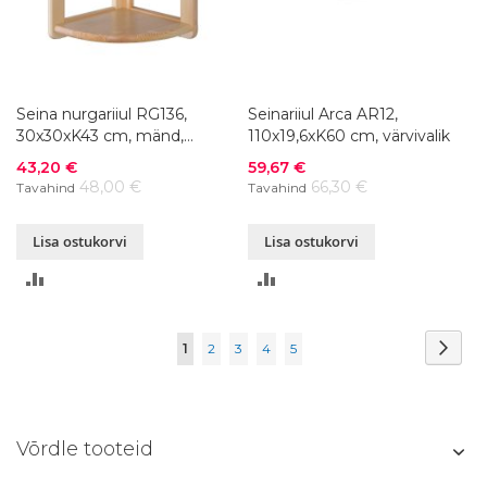
Seina nurgariiul RG136,
Seinariiul Arca AR12,
30x30xK43 cm, mänd,
110x19,6xK60 cm, värvivalik
värvivalik
Soodushind
Soodushind
43,20 €
59,67 €
48,00 €
66,30 €
Tavahind
Tavahind
Lisa ostukorvi
Lisa ostukorvi
LISA
LISA
VÕRDLUSESSE
VÕRDLUSESSE
Page
Page
Järg
You're
Page
Page
Page
Page
1
2
3
4
5
currently
reading
Võrdle tooteid
page