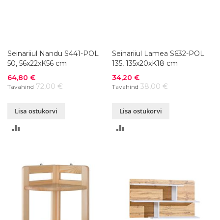
Seinariiul Nandu S441-POL
Seinariiul Lamea S632-POL
50, 56x22xK56 cm
135, 135x20xK18 cm
Soodushind
Soodushind
64,80 €
34,20 €
72,00 €
38,00 €
Tavahind
Tavahind
Lisa ostukorvi
Lisa ostukorvi
LISA
LISA
VÕRDLUSESSE
VÕRDLUSESSE