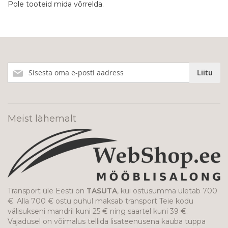
Pole tooteid mida võrrelda.
Liitu
Liitu
meie
uudiskirjaga!
Meist lähemalt
Transport üle Eesti on
TASUTA
, kui ostusumma ületab 700
€. Alla 700 € ostu puhul maksab transport Teie kodu
välisukseni mandril kuni 25 € ning saartel kuni 39 €.
Vajadusel on võimalus tellida lisateenusena kauba tuppa