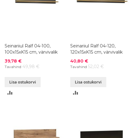
Seinariiul Ralf 04-100,
Seinariiul Ralf 04-120,
100x15xK15 cm, värvivalik
120x15xK15 cm, värvivalik
Soodushind
Soodushind
39,78 €
40,80 €
49,98 €
52,02 €
Tavahind
Tavahind
Lisa ostukorvi
Lisa ostukorvi
LISA
LISA
VÕRDLUSESSE
VÕRDLUSESSE