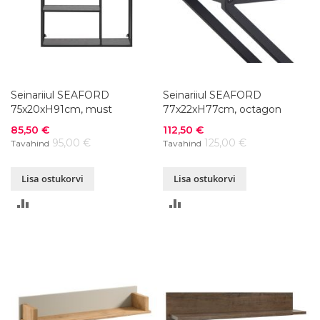
Seinariiul SEAFORD
Seinariiul SEAFORD
75x20xH91cm, must
77x22xH77cm, octagon
Soodushind
Soodushind
85,50 €
112,50 €
95,00 €
125,00 €
Tavahind
Tavahind
Lisa ostukorvi
Lisa ostukorvi
LISA
LISA
VÕRDLUSESSE
VÕRDLUSESSE