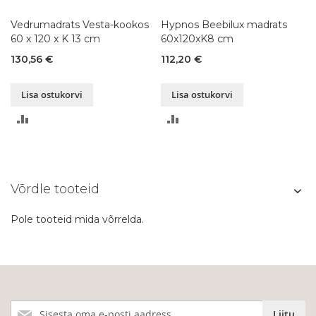
Vedrumadrats Vesta-kookos
Hypnos Beebilux madrats
60 x 120 x K 13 cm
60x120xK8 cm
130,56 €
112,20 €
Lisa ostukorvi
Lisa ostukorvi
LISA
LISA
VÕRDLUSESSE
VÕRDLUSESSE
Võrdle tooteid
Pole tooteid mida võrrelda.
Liitu
Liitu