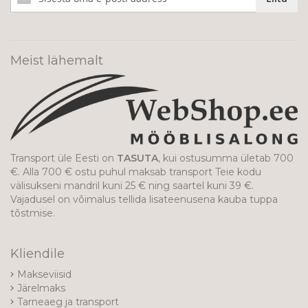
meie
uudiskirjaga!
Meist lähemalt
Transport üle Eesti on
TASUTA
, kui ostusumma ületab 700
€. Alla 700 € ostu puhul maksab transport Teie kodu
välisukseni mandril kuni 25 € ning saartel kuni 39 €.
Vajadusel on võimalus tellida lisateenusena kauba tuppa
tõstmise.
Kliendile
Makseviisid
Järelmaks
Tarneaeg ja transport