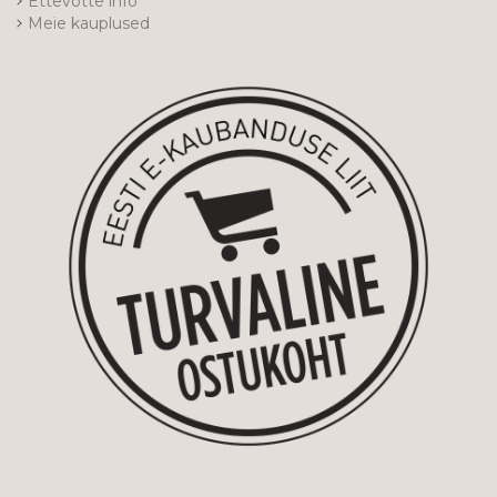
Ettevõtte info
Meie kauplused