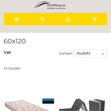
Skip
to
60x120
Content
Vali
Sorteeri
14
toodet