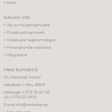
Meist
Kasulik info
Üld- ja müügitingimused
Privaatsustingimused
14-päevane taganemisõigus
Pretensioonide esitamine
Ostujuhend
Meie kontaktid
OÜ Webshop Interior
Vabaduse 1, Võru, 65609
Helistage
(+372) 78 60 145
või
(+372) 521 5970
E-post
info@webshop.ee