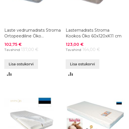
Laste vedrumadrats Stroma
Lastemadrats Stroma
Ortopeediline Öko
Kookos Öko 60x120xK11 cm
60x120xK15 cm
Soodushind
Soodushind
102,75 €
123,00 €
137,00 €
164,00 €
Tavahind
Tavahind
Lisa ostukorvi
Lisa ostukorvi
LISA
LISA
VÕRDLUSESSE
VÕRDLUSESSE