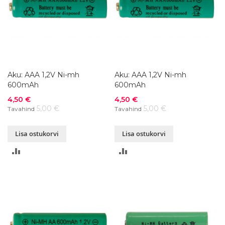
Aku: AAA 1,2V Ni-mh
Aku: AAA 1,2V Ni-mh
600mAh
600mAh
Soodushind
Soodushind
4,50 €
4,50 €
5,00 €
5,00 €
Tavahind
Tavahind
Lisa ostukorvi
Lisa ostukorvi
LISA
LISA
VÕRDLUSESSE
VÕRDLUSESSE