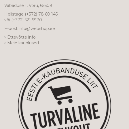
Vabaduse 1, Võru, 65609
Helistage
(+372) 78 60 145
või
(+372) 521 5970
E-post
info@webshop.ee
Ettevõtte info
Meie kauplused