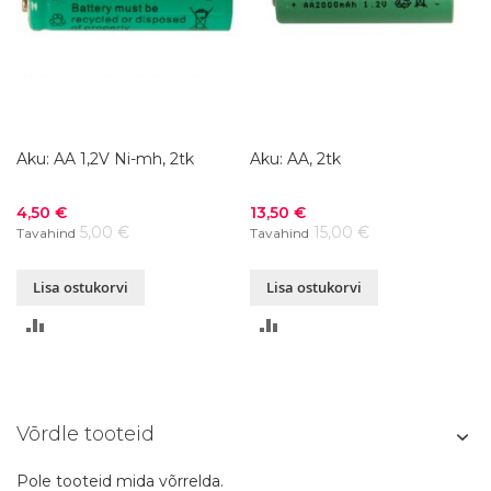
Aku: AA 1,2V Ni-mh, 2tk
Aku: AA, 2tk
Soodushind
Soodushind
4,50 €
13,50 €
5,00 €
15,00 €
Tavahind
Tavahind
Lisa ostukorvi
Lisa ostukorvi
LISA
LISA
VÕRDLUSESSE
VÕRDLUSESSE
Võrdle tooteid
Pole tooteid mida võrrelda.