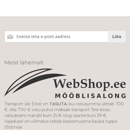
Liitu
Liitu
meie
uudiskirjaga!
Meist lähemalt
Transport üle Eesti on
TASUTA
, kui ostusumma ületab 700
€. Alla 700 € ostu puhul maksab transport Teie kodu
välisukseni mandril kuni 25 € ning saartel kuni 39 €.
Vajadusel on võimalus tellida lisateenusena kauba tuppa
tõstmise.