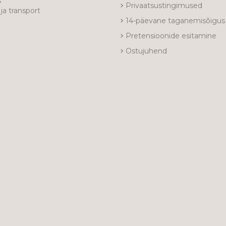
s
Privaatsustingimused
ja transport
14-päevane taganemisõigus
Pretensioonide esitamine
Ostujuhend