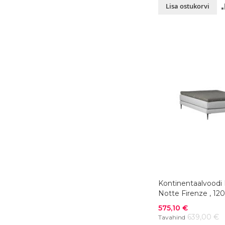
Lisa ostukorvi
Kontinentaalvoodi
Notte Firenze , 1
cm, värvivalik
Soodushind
575,10 €
639,00 €
Tavahind