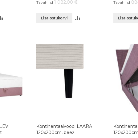
€
1 082,00 €
88
Tavahind
Tavahind
LISA
LISA
Lisa ostukorvi
Lisa ostuk
VÕRDLUSESSE
VÕRDLUSESSE
 LEVI
Kontinentaalvoodi LAARA
Kontinenta
t
120x200cm, beež
120x200cm,