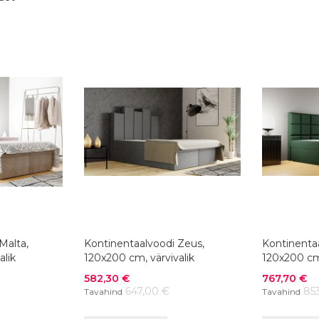
Malta,
Kontinentaalvoodi Zeus,
Kontinentaa
alik
120x200 cm, värvivalik
120x200 cm,
Soodushind
Soodushind
582,30 €
767,70 €
647,00 €
85
Tavahind
Tavahind