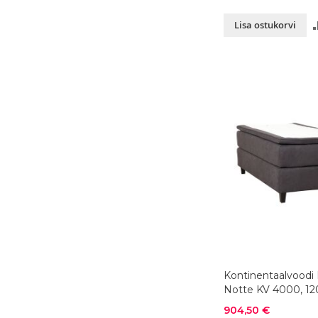
Lisa ostukorvi
Kontinentaalvoodi
Notte KV 4000, 1
cm, värvivalik
Soodushind
904,50 €