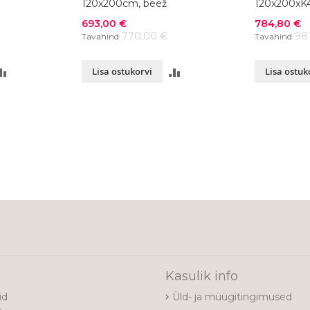
120x200cm, beež
120x200xK43
Soodushind
Soodushind
693,00 €
784,80 €
770,00 €
98
Tavahind
Tavahind
LISA
LISA
Lisa ostukorvi
Lisa ostuk
VÕRDLUSESSE
VÕRDLUSESSE
e
Kasulik info
id
Üld- ja müügitingimused