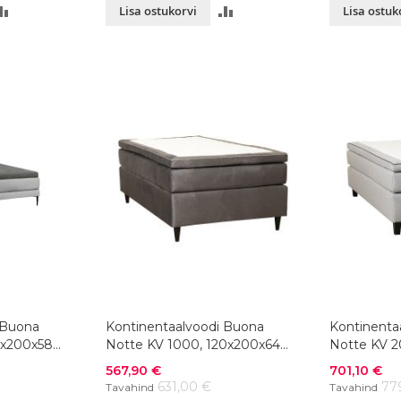
LISA
LISA
Lisa ostukorvi
Lisa ostuk
VÕRDLUSESSE
VÕRDLUSESSE
 Buona
Kontinentaalvoodi Buona
Kontinenta
20x200x58
Notte KV 1000, 120x200x64
Notte KV 2
cm, värvivalik
cm, värvival
Soodushind
Soodushind
567,90 €
701,10 €
631,00 €
77
Tavahind
Tavahind