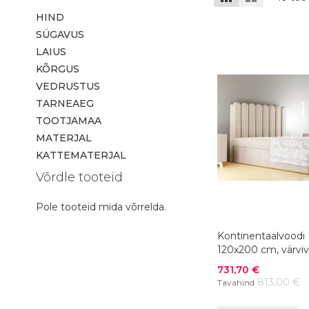
HIND
SÜGAVUS
LAIUS
KÕRGUS
VEDRUSTUS
TARNEAEG
TOOTJAMAA
MATERJAL
KATTEMATERJAL
Võrdle tooteid
Pole tooteid mida võrrelda.
Kontinentaalvoodi 
120x200 cm, värviv
Soodushind
731,70 €
813,00 €
Tavahind