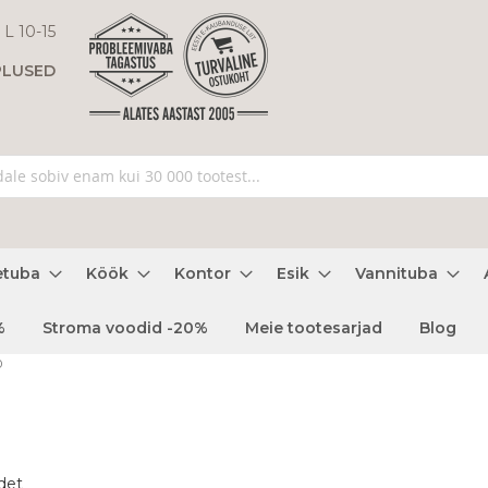
 L 10-15
PLUSED
etuba
Köök
Kontor
Esik
Vannituba
%
Stroma voodid -20%
Meie tootesarjad
Blog
0
det