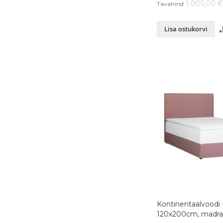
1 005,00 
Tavahind
Lisa ostukorvi
Kontinentaalvoodi
120x200cm, madra