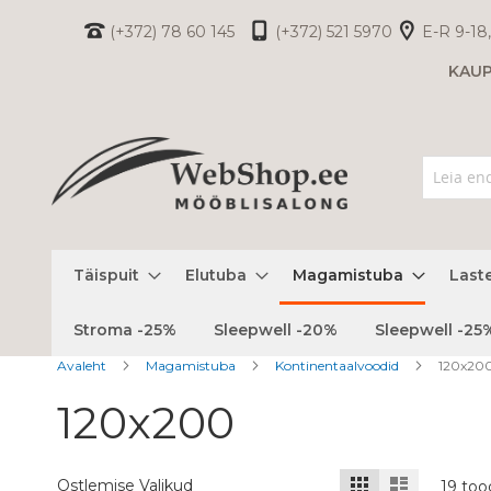
Skip
(+372) 78 60 145
(+372) 521 5970
E-R 9-18,
to
KAU
Content
Täispuit
Elutuba
Magamistuba
Last
Stroma -25%
Sleepwell -20%
Sleepwell -25
Avaleht
Magamistuba
Kontinentaalvoodid
120x20
120x200
Kuvamisviis
Ruudustik
Nimekiri
Ostlemise Valikud
19
too