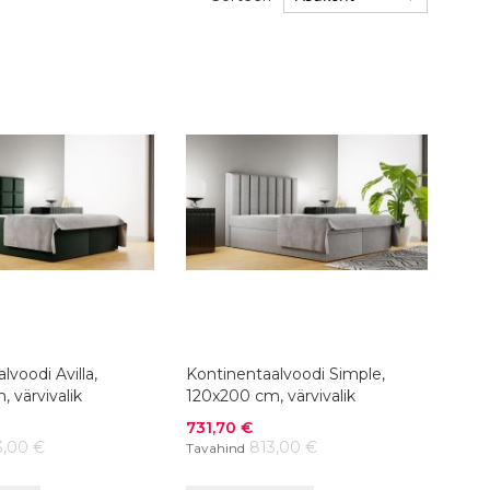
lvoodi Avilla,
Kontinentaalvoodi Simple,
 värvivalik
120x200 cm, värvivalik
Soodushind
731,70 €
3,00 €
813,00 €
Tavahind