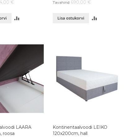
4,00 €
690,00 €
Tavahind
LISA
LISA
orvi
Lisa ostukorvi
VÕRDLUSESSE
VÕRDLUSESSE
alvoodi LAARA
Kontinentaalvoodi LEIKO
 roosa
120x200cm, hall