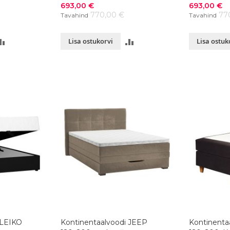
Soodushind
Soodushind
693,00 €
693,00 €
770,00 €
77
Tavahind
Tavahind
LISA
LISA
Lisa ostukorvi
Lisa ostuk
VÕRDLUSESSE
VÕRDLUSESSE
 LEIKO
Kontinentaalvoodi JEEP
Kontinenta