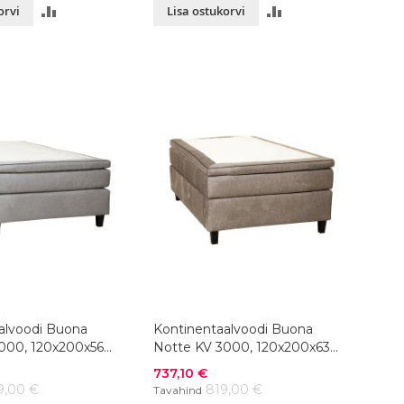
LISA
LISA
orvi
Lisa ostukorvi
VÕRDLUSESSE
VÕRDLUSESSE
alvoodi Buona
Kontinentaalvoodi Buona
000, 120x200x56
Notte KV 3000, 120x200x63
ik
cm, värvivalik
Soodushind
737,10 €
9,00 €
819,00 €
Tavahind