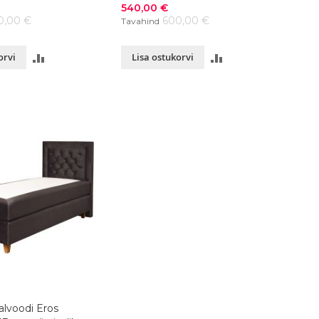
Soodushind
540,00 €
0,00 €
600,00 €
Tavahind
LISA
LISA
orvi
Lisa ostukorvi
VÕRDLUSESSE
VÕRDLUSESSE
alvoodi Eros