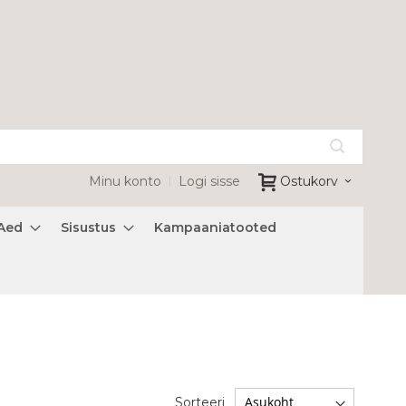
Minu konto
Logi sisse
Ostukorv
Aed
Sisustus
Kampaaniatooted
Sorteeri