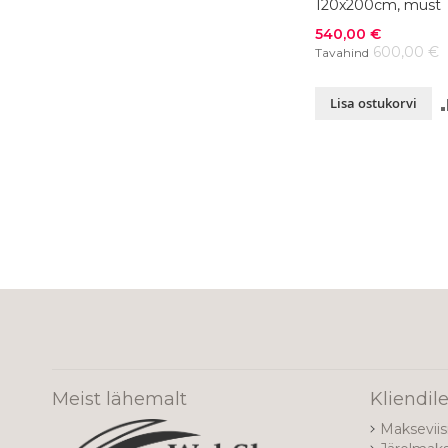
120x200cm, must
Soodushind
540,00 €
600,00 €
Tavahind
Lisa ostukorvi
Meist lähemalt
Kliendil
Makseviis