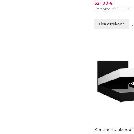
Soodushind
621,00 €
690,00 €
Tavahind
Lisa ostukorvi
Kontinentaalvoodi