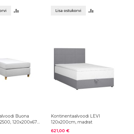
LISA
LISA
orvi
Lisa ostukorvi
VÕRDLUSESSE
VÕRDLUSESSE
alvoodi Buona
Kontinentaalvoodi LEVI
2500, 120x200x67
120x200cm, madrat
ik
Soodushind
621,00 €