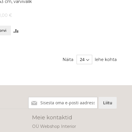
 cm, värvivalik
1,00 €
LISA
orvi
VÕRDLUSESSE
Näita
lehe kohta
Liitu
Liitu
meie
uudiskirjaga!
Meie kontaktid
OÜ Webshop Interior