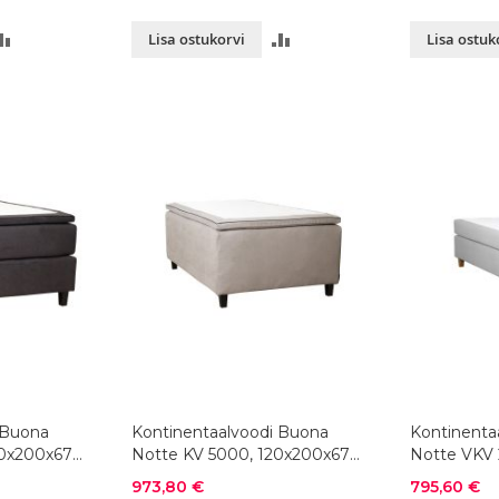
LISA
LISA
Lisa ostukorvi
Lisa ostuk
VÕRDLUSESSE
VÕRDLUSESSE
 Buona
Kontinentaalvoodi Buona
Kontinenta
20x200x67
Notte KV 5000, 120x200x67
Notte VKV 
cm, värvivalik
cm, värvival
Soodushind
Soodushind
973,80 €
795,60 €