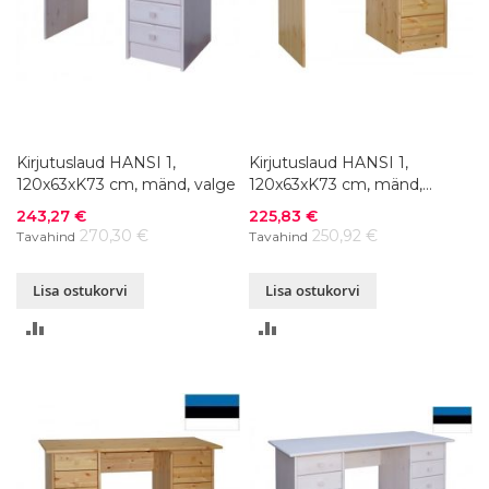
Kirjutuslaud HANSI 1,
Kirjutuslaud HANSI 1,
120x63xK73 cm, mänd, valge
120x63xK73 cm, mänd,
naturaalne
Soodushind
Soodushind
243,27 €
225,83 €
270,30 €
250,92 €
Tavahind
Tavahind
Lisa ostukorvi
Lisa ostukorvi
LISA
LISA
VÕRDLUSESSE
VÕRDLUSESSE