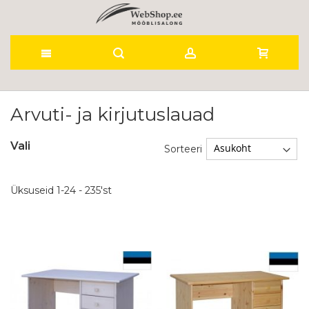
Skip
to
Arvuti- ja kirjutuslauad
Content
Vali
Sorteeri
Üksuseid
1
-
24
-
235
'st