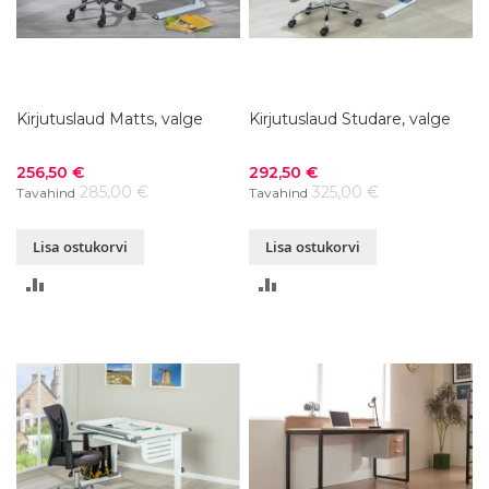
Kirjutuslaud Matts, valge
Kirjutuslaud Studare, valge
Soodushind
Soodushind
256,50 €
292,50 €
285,00 €
325,00 €
Tavahind
Tavahind
Lisa ostukorvi
Lisa ostukorvi
LISA
LISA
VÕRDLUSESSE
VÕRDLUSESSE