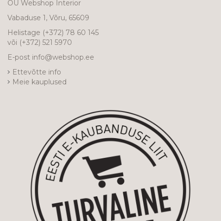
OÜ Webshop Interior
Vabaduse 1, Võru, 65609
Helistage
(+372) 78 60 145
või
(+372) 521 5970
E-post
info@webshop.ee
Ettevõtte info
Meie kauplused