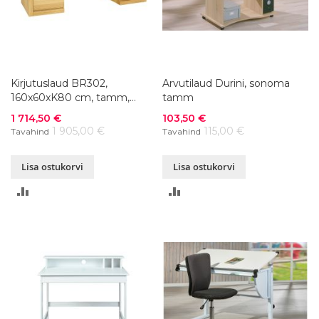
Kirjutuslaud BR302,
Arvutilaud Durini, sonoma
160x60xK80 cm, tamm,
tamm
värvivalik
Soodushind
Soodushind
1 714,50 €
103,50 €
1 905,00 €
115,00 €
Tavahind
Tavahind
Lisa ostukorvi
Lisa ostukorvi
LISA
LISA
VÕRDLUSESSE
VÕRDLUSESSE