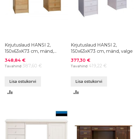
Kirjutuslaud HANSI 2,
Kirjutuslaud HANSI 2,
150x63xK73 cm, mänd,
150x63xK73 cm, mänd, valge
naturaalne
Soodushind
Soodushind
348,84 €
377,30 €
387,60 €
419,22 €
Tavahind
Tavahind
Lisa ostukorvi
Lisa ostukorvi
LISA
LISA
VÕRDLUSESSE
VÕRDLUSESSE