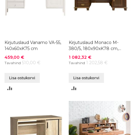
Kirjutuslaud Vanamo VA-55,
Kirjutuslaud Monaco M-
140x60xK75 cm
380/5, 180x90xK78 cm,
tumepruun 38
Soodushind
Soodushind
459,00 €
1 082,32 €
510,00 €
1 202,58 €
Tavahind
Tavahind
Lisa ostukorvi
Lisa ostukorvi
LISA
LISA
VÕRDLUSESSE
VÕRDLUSESSE