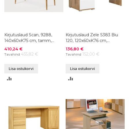
Kirjutuslaud Scan, 9288,
Kirjutuslaud Zele S383 Biu
140x60xK75 cm, tamm,
120, 120x60xK76 cm,
õlitatud
värvivalik
Soodushind
Soodushind
410,24 €
136,80 €
455,82 €
152,00 €
Tavahind
Tavahind
Lisa ostukorvi
Lisa ostukorvi
LISA
LISA
VÕRDLUSESSE
VÕRDLUSESSE