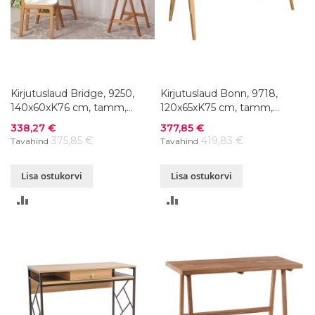
Kirjutuslaud Bridge, 9250,
Kirjutuslaud Bonn, 9718,
140x60xK76 cm, tamm,
120x65xK75 cm, tamm,
õlitatud
õlitatud
Soodushind
Soodushind
338,27 €
377,85 €
375,85 €
419,83 €
Tavahind
Tavahind
Lisa ostukorvi
Lisa ostukorvi
LISA
LISA
VÕRDLUSESSE
VÕRDLUSESSE