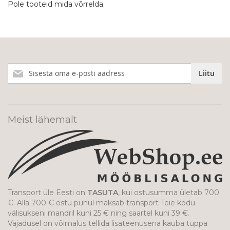
Pole tooteid mida võrrelda.
Liitu
Liitu
meie
uudiskirjaga!
Meist lähemalt
Transport üle Eesti on
TASUTA
, kui ostusumma ületab 700
€. Alla 700 € ostu puhul maksab transport Teie kodu
välisukseni mandril kuni 25 € ning saartel kuni 39 €.
Vajadusel on võimalus tellida lisateenusena kauba tuppa