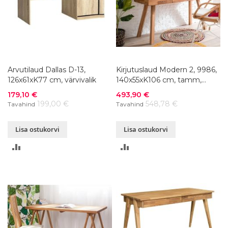
Arvutilaud Dallas D-13,
Kirjutuslaud Modern 2, 9986,
126x61xK77 cm, värvivalik
140x55xK106 cm, tamm,
õlitatud
Soodushind
Soodushind
179,10 €
493,90 €
199,00 €
548,78 €
Tavahind
Tavahind
Lisa ostukorvi
Lisa ostukorvi
LISA
LISA
VÕRDLUSESSE
VÕRDLUSESSE