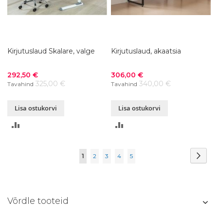
Kirjutuslaud Skalare, valge
Kirjutuslaud, akaatsia
Soodushind
Soodushind
292,50 €
306,00 €
325,00 €
340,00 €
Tavahind
Tavahind
Lisa ostukorvi
Lisa ostukorvi
LISA
LISA
VÕRDLUSESSE
VÕRDLUSESSE
Page
Page
Järg
You're
Page
Page
Page
Page
1
2
3
4
5
currently
reading
Võrdle tooteid
page