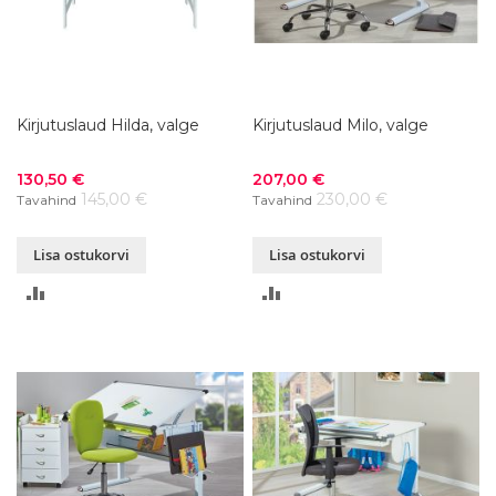
Kirjutuslaud Hilda, valge
Kirjutuslaud Milo, valge
Soodushind
Soodushind
130,50 €
207,00 €
145,00 €
230,00 €
Tavahind
Tavahind
Lisa ostukorvi
Lisa ostukorvi
LISA
LISA
VÕRDLUSESSE
VÕRDLUSESSE