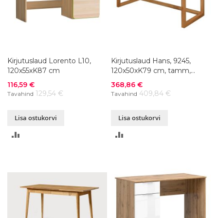
Kirjutuslaud Lorento L10,
Kirjutuslaud Hans, 9245,
120x55xK87 cm
120x50xK79 cm, tamm,
õlitatud
Soodushind
Soodushind
116,59 €
368,86 €
129,54 €
409,84 €
Tavahind
Tavahind
Lisa ostukorvi
Lisa ostukorvi
LISA
LISA
VÕRDLUSESSE
VÕRDLUSESSE