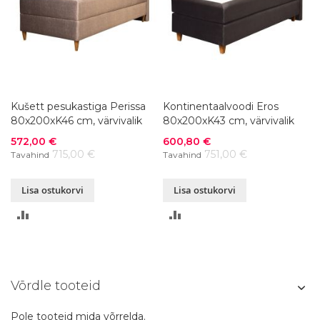
Kušett pesukastiga Perissa
Kontinentaalvoodi Eros
80x200xK46 cm, värvivalik
80x200xK43 cm, värvivalik
Soodushind
Soodushind
572,00 €
600,80 €
715,00 €
751,00 €
Tavahind
Tavahind
Lisa ostukorvi
Lisa ostukorvi
LISA
LISA
VÕRDLUSESSE
VÕRDLUSESSE
Võrdle tooteid
Pole tooteid mida võrrelda.