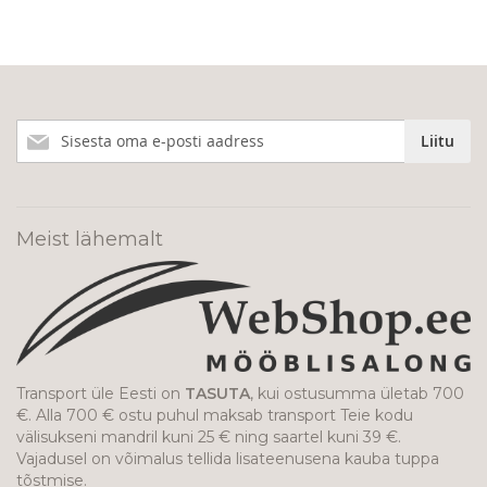
Liitu
Liitu
meie
uudiskirjaga!
Meist lähemalt
Transport üle Eesti on
TASUTA
, kui ostusumma ületab 700
€. Alla 700 € ostu puhul maksab transport Teie kodu
välisukseni mandril kuni 25 € ning saartel kuni 39 €.
Vajadusel on võimalus tellida lisateenusena kauba tuppa
tõstmise.