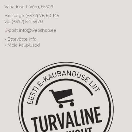
Vabaduse 1, Võru, 65609
Helistage
(+372) 78 60 145
või
(+372) 521 5970
E-post
info@webshop.ee
Ettevõtte info
Meie kauplused