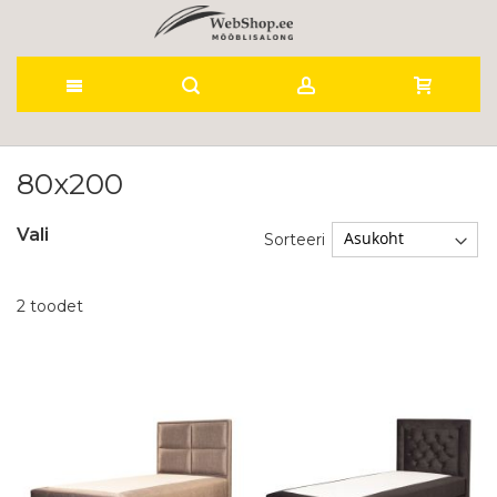
Skip
to
80x200
Content
Vali
Sorteeri
2
toodet