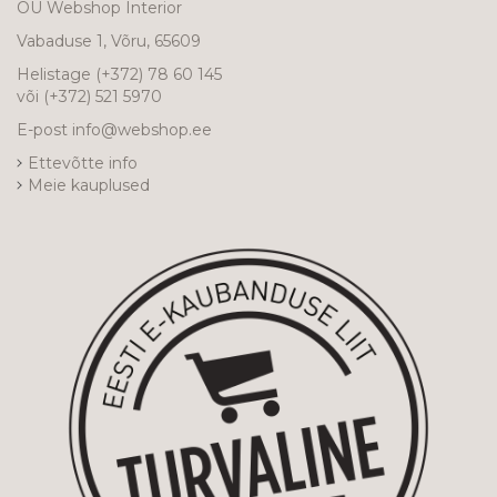
OÜ Webshop Interior
Vabaduse 1, Võru, 65609
Helistage
(+372) 78 60 145
või
(+372) 521 5970
E-post
info@webshop.ee
Ettevõtte info
Meie kauplused