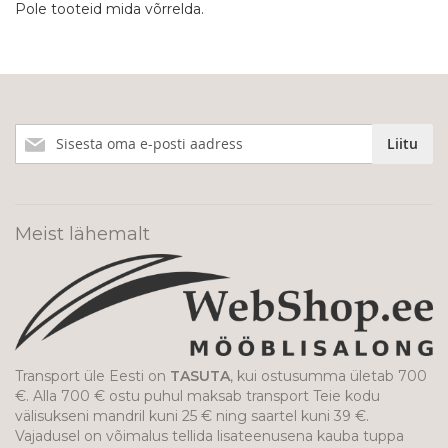
Pole tooteid mida võrrelda.
Liitu
Liitu
meie
uudiskirjaga!
Meist lähemalt
Transport üle Eesti on
TASUTA
, kui ostusumma ületab 700
€. Alla 700 € ostu puhul maksab transport Teie kodu
välisukseni mandril kuni 25 € ning saartel kuni 39 €.
Vajadusel on võimalus tellida lisateenusena kauba tuppa