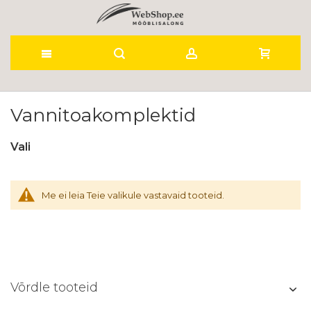
Skip
to
Vannitoakomplektid
Content
Vali
Me ei leia Teie valikule vastavaid tooteid.
Võrdle tooteid