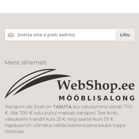
Liitu
Liitu
meie
uudiskirjaga!
Meist lähemalt
Transport üle Eesti on
TASUTA
, kui ostusumma ületab 700
€. Alla 700 € ostu puhul maksab transport Teie kodu
välisukseni mandril kuni 25 € ning saartel kuni 39 €.
Vajadusel on võimalus tellida lisateenusena kauba tuppa
tõstmise.