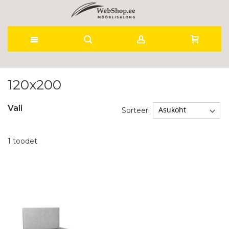
Skip
to
120x200
Content
Vali
Sorteeri
1
toodet