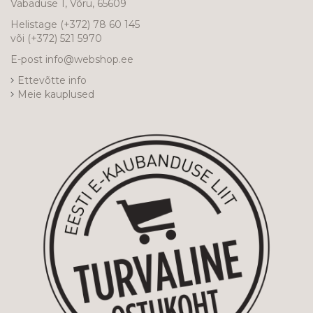
Vabaduse 1, Võru, 65609
Helistage
(+372) 78 60 145
või
(+372) 521 5970
E-post
info@webshop.ee
Ettevõtte info
Meie kauplused