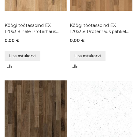
Köögi töötasapind EX
Köögi töötasapind EX
120x3,8 hele Proterhaus
120x3,8 Proterhaus pähkel
tamm K091, 80-
K206, 80-300x120xK3,8 cm
0,00 €
0,00 €
300x120xK3,8 cm
Lisa ostukorvi
Lisa ostukorvi
LISA
LISA
VÕRDLUSESSE
VÕRDLUSESSE