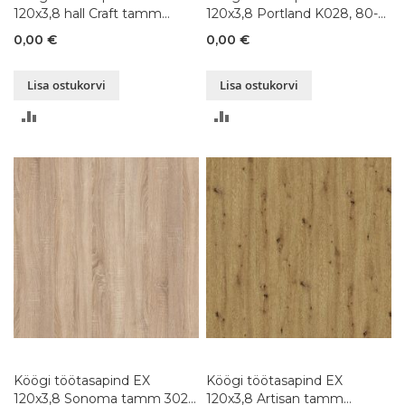
120x3,8 hall Craft tamm
120x3,8 Portland K028, 80-
K002, 80-300x120xK3,8 cm
300x120xK3,8 cm
0,00 €
0,00 €
Lisa ostukorvi
Lisa ostukorvi
LISA
LISA
VÕRDLUSESSE
VÕRDLUSESSE
Köögi töötasapind EX
Köögi töötasapind EX
120x3,8 Sonoma tamm 3025,
120x3,8 Artisan tamm