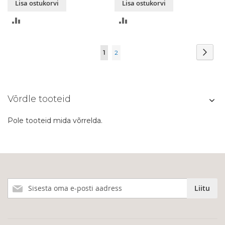
Lisa ostukorvi
Lisa ostukorvi
LISA
LISA
VÕRDLUSESSE
VÕRDLUSESSE
Page
Page
Järg
You're
Page
1
2
currently
reading
Võrdle tooteid
page
Pole tooteid mida võrrelda.
Liitu
Liitu
meie
uudiskirjaga!