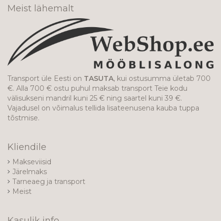
Meist lähemalt
Transport üle Eesti on
TASUTA
, kui ostusumma ületab 700
€. Alla 700 € ostu puhul maksab transport Teie kodu
välisukseni mandril kuni 25 € ning saartel kuni 39 €.
Vajadusel on võimalus tellida lisateenusena kauba tuppa
tõstmise.
Kliendile
Makseviisid
Järelmaks
Tarneaeg ja transport
Meist
Kasulik info