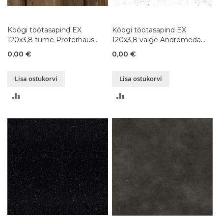
Köögi töötasapind EX
Köögi töötasapind EX
120x3,8 tume Proterhaus
120x3,8 valge Andromeda
tamm K092, 80-
K217, 80-300x120xK3,8 cm
0,00 €
0,00 €
300x120xK3,8 cm
Lisa ostukorvi
Lisa ostukorvi
LISA
LISA
VÕRDLUSESSE
VÕRDLUSESSE