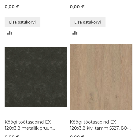
80-300x120xK3,8 cm
R20315, 80-300x120xK3,8
0,00 €
0,00 €
cm
Lisa ostukorvi
Lisa ostukorvi
LISA
LISA
VÕRDLUSESSE
VÕRDLUSESSE
Köögi töötasapind EX
Köögi töötasapind EX
120x3,8 metallik pruun
120x3,8 kivi tamm 5527, 80-
76054, 80-300x120xK3,8 cm
300x120xK3,8 cm
0,00 €
0,00 €