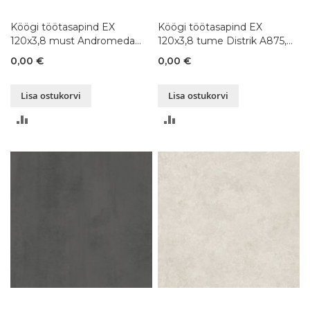
Köögi töötasapind EX
Köögi töötasapind EX
120x3,8 must Andromeda
120x3,8 tume Distrik A875,
K218, 80-300x120xK3,8 cm
80-300x120xK3,8 cm
0,00 €
0,00 €
Lisa ostukorvi
Lisa ostukorvi
LISA
LISA
VÕRDLUSESSE
VÕRDLUSESSE