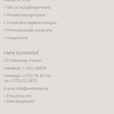
Üld- ja müügitingimused
Privaatsustingimused
14-päevane taganemisõigus
Pretensioonide esitamine
Ostujuhend
Meie kontaktid
OÜ Webshop Interior
Vabaduse 1, Võru, 65609
Helistage
(+372) 78 60 145
või
(+372) 521 5970
E-post
info@webshop.ee
Ettevõtte info
Meie kauplused