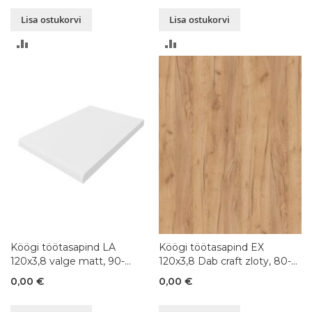
Lisa ostukorvi
Lisa ostukorvi
LISA
LISA
VÕRDLUSESSE
VÕRDLUSESSE
Köögi töötasapind LA
Köögi töötasapind EX
120x3,8 valge matt, 90-
120x3,8 Dab craft zloty, 80-
300x120xK3,8 cm
300x120xK3,8 cm
0,00 €
0,00 €