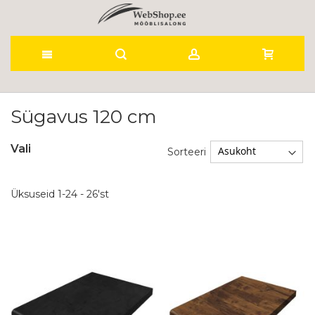
Skip
to
Sügavus 120 cm
Content
Vali
Sorteeri
Üksuseid
1
-
24
-
26
'st