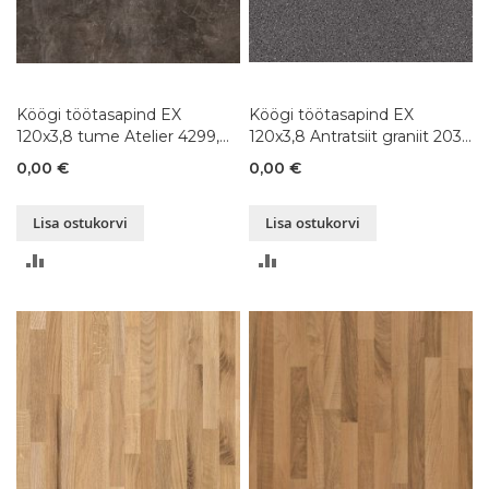
Köögi töötasapind EX
Köögi töötasapind EX
120x3,8 tume Atelier 4299,
120x3,8 Antratsiit graniit 203,
80-300x120xK3,8 cm
80-300x120xK3,8 cm
0,00 €
0,00 €
Lisa ostukorvi
Lisa ostukorvi
LISA
LISA
VÕRDLUSESSE
VÕRDLUSESSE