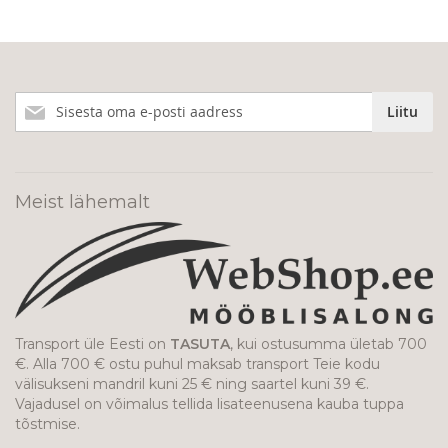
Liitu
Liitu
meie
uudiskirjaga!
Meist lähemalt
Transport üle Eesti on
TASUTA
, kui ostusumma ületab 700
€. Alla 700 € ostu puhul maksab transport Teie kodu
välisukseni mandril kuni 25 € ning saartel kuni 39 €.
Vajadusel on võimalus tellida lisateenusena kauba tuppa
tõstmise.