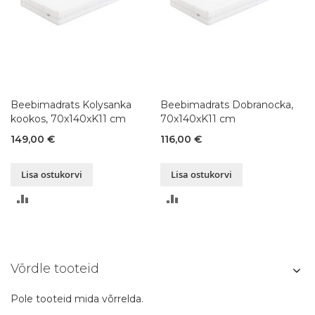
Beebimadrats Kolysanka
Beebimadrats Dobranocka,
kookos, 70x140xK11 cm
70x140xK11 cm
149,00 €
116,00 €
Lisa ostukorvi
Lisa ostukorvi
LISA
LISA
VÕRDLUSESSE
VÕRDLUSESSE
Võrdle tooteid
Pole tooteid mida võrrelda.