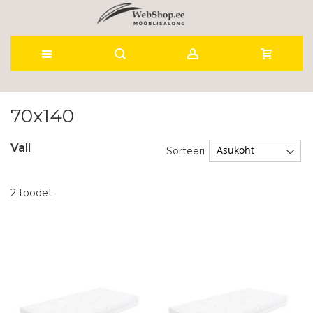
Skip
to
70x140
Content
Vali
Sorteeri
2
toodet