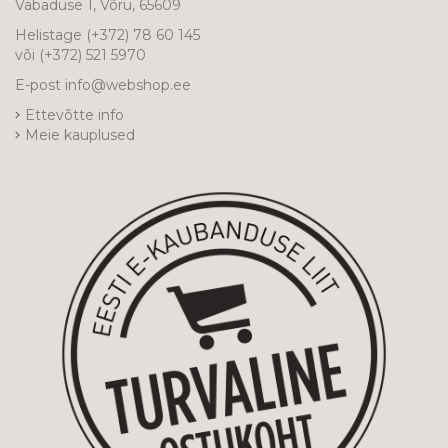
Vabaduse 1, Võru, 65609
Helistage
(+372) 78 60 145
või
(+372) 521 5970
E-post
info@webshop.ee
Ettevõtte info
Meie kauplused