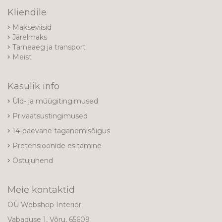
Kliendile
Makseviisid
Järelmaks
Tarneaeg ja transport
Meist
Kasulik info
Üld- ja müügitingimused
Privaatsustingimused
14-päevane taganemisõigus
Pretensioonide esitamine
Ostujuhend
Meie kontaktid
OÜ Webshop Interior
Vabaduse 1, Võru, 65609