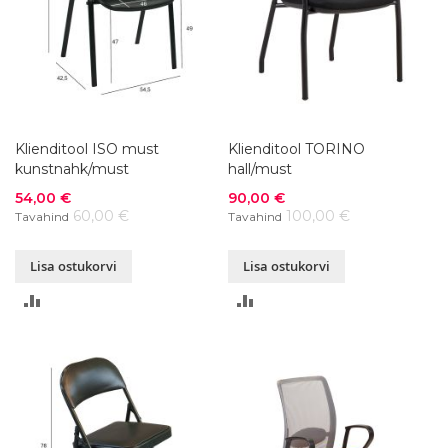
Klienditool ISO must
Klienditool TORINO
kunstnahk/must
hall/must
Soodushind
Soodushind
54,00 €
90,00 €
60,00 €
100,00 €
Tavahind
Tavahind
Lisa ostukorvi
Lisa ostukorvi
LISA
LISA
VÕRDLUSESSE
VÕRDLUSESSE