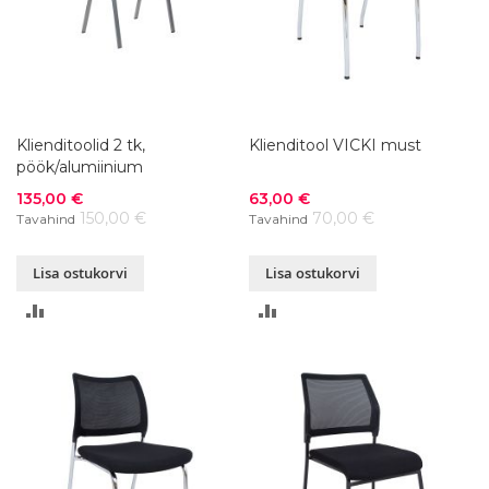
Klienditoolid 2 tk,
Klienditool VICKI must
pöök/alumiinium
Soodushind
Soodushind
135,00 €
63,00 €
150,00 €
70,00 €
Tavahind
Tavahind
Lisa ostukorvi
Lisa ostukorvi
LISA
LISA
VÕRDLUSESSE
VÕRDLUSESSE