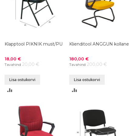
Klapptool PIKNIK must/PU
Klienditool ANGGUN kollane
Soodushind
Soodushind
18,00 €
180,00 €
20,00 €
200,00 €
Tavahind
Tavahind
Lisa ostukorvi
Lisa ostukorvi
LISA
LISA
VÕRDLUSESSE
VÕRDLUSESSE