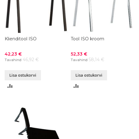
Klienditool ISO
Tool ISO kroom
Soodushind
Soodushind
42,23 €
52,33 €
46,92 €
58,14 €
Tavahind
Tavahind
Lisa ostukorvi
Lisa ostukorvi
LISA
LISA
VÕRDLUSESSE
VÕRDLUSESSE