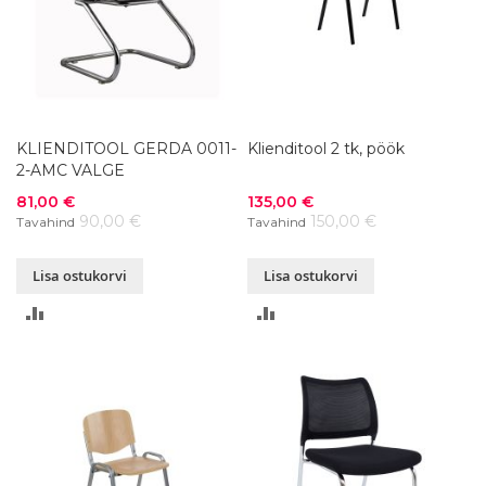
KLIENDITOOL GERDA 0011-
Klienditool 2 tk, pöök
2-AMC VALGE
Soodushind
Soodushind
81,00 €
135,00 €
90,00 €
150,00 €
Tavahind
Tavahind
Lisa ostukorvi
Lisa ostukorvi
LISA
LISA
VÕRDLUSESSE
VÕRDLUSESSE