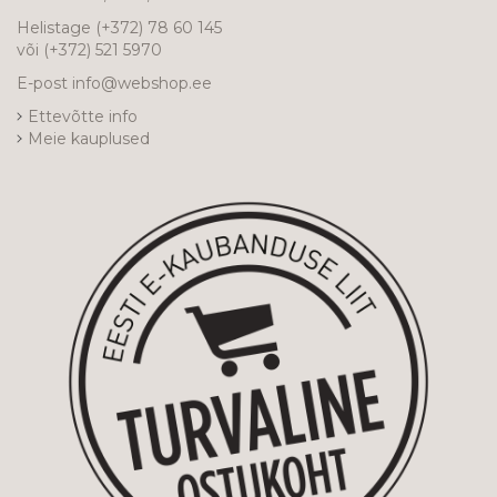
Helistage
(+372) 78 60 145
või
(+372) 521 5970
E-post
info@webshop.ee
Ettevõtte info
Meie kauplused