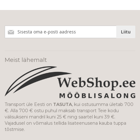
Liitu
Liitu
meie
uudiskirjaga!
Meist lähemalt
Transport üle Eesti on
TASUTA
, kui ostusumma ületab 700
€. Alla 700 € ostu puhul maksab transport Teie kodu
välisukseni mandril kuni 25 € ning saartel kuni 39 €.
Vajadusel on võimalus tellida lisateenusena kauba tuppa
tõstmise.