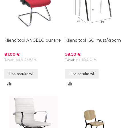
Klienditool ANGELO punane
Klienditool ISO must/kroom
Soodushind
Soodushind
81,00 €
58,50 €
90,00 €
65,00 €
Tavahind
Tavahind
Lisa ostukorvi
Lisa ostukorvi
LISA
LISA
VÕRDLUSESSE
VÕRDLUSESSE