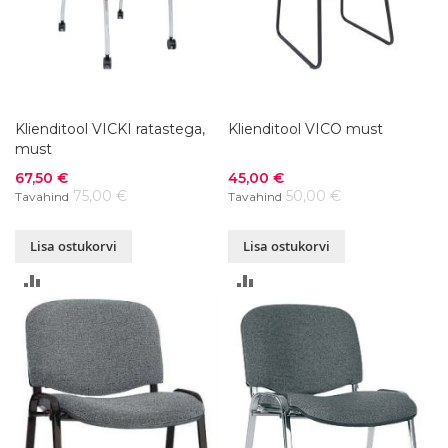
Klienditool VICKI ratastega,
Klienditool VICO must
must
Soodushind
Soodushind
67,50 €
45,00 €
75,00 €
50,00 €
Tavahind
Tavahind
Lisa ostukorvi
Lisa ostukorvi
LISA
LISA
VÕRDLUSESSE
VÕRDLUSESSE