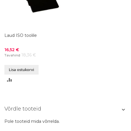
Laud ISO toolile
Soodushind
16,52 €
18,36 €
Tavahind
Lisa ostukorvi
LISA
VÕRDLUSESSE
Võrdle tooteid
Pole tooteid mida võrrelda.