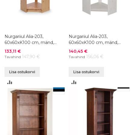
Nurgariiul Alia-203,
Nurgariiul Alia-203,
60x60xK100 cm, mänd,
60x60xK100 cm, mänd,
naturaalne
valge
Soodushind
Soodushind
133,11 €
140,45 €
147,90 €
156,06 €
Tavahind
Tavahind
Lisa ostukorvi
Lisa ostukorvi
LISA
LISA
VÕRDLUSESSE
VÕRDLUSESSE