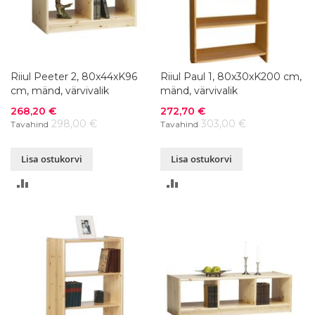
Riiul Peeter 2, 80x44xK96
Riiul Paul 1, 80x30xK200 cm,
cm, mänd, värvivalik
mänd, värvivalik
Soodushind
Soodushind
268,20 €
272,70 €
298,00 €
303,00 €
Tavahind
Tavahind
Lisa ostukorvi
Lisa ostukorvi
LISA
LISA
VÕRDLUSESSE
VÕRDLUSESSE