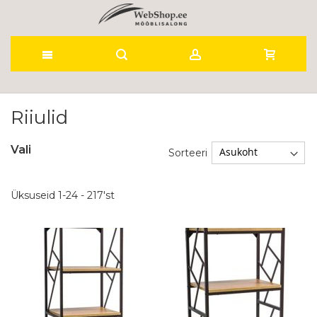
Skip
to
Riiulid
Content
Vali
Sorteeri
Üksuseid
1
-
24
-
217
'st