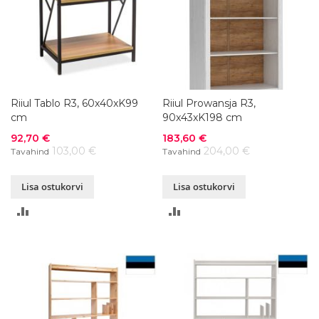
Riiul Tablo R3, 60x40xK99
Riiul Prowansja R3,
cm
90x43xK198 cm
Soodushind
Soodushind
92,70 €
183,60 €
103,00 €
204,00 €
Tavahind
Tavahind
Lisa ostukorvi
Lisa ostukorvi
LISA
LISA
VÕRDLUSESSE
VÕRDLUSESSE