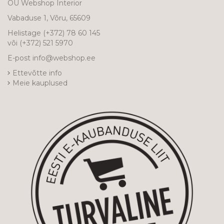
OÜ Webshop Interior
Vabaduse 1, Võru, 65609
Helistage
(+372) 78 60 145
või
(+372) 521 5970
E-post
info@webshop.ee
Ettevõtte info
Meie kauplused