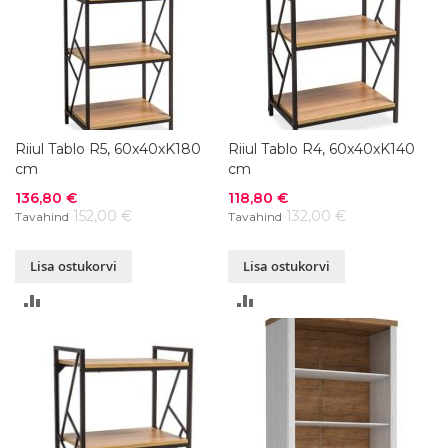
Riiul Tablo R5, 60x40xK180
Riiul Tablo R4, 60x40xK140
cm
cm
Soodushind
Soodushind
136,80 €
118,80 €
152,00 €
132,00 €
Tavahind
Tavahind
Lisa ostukorvi
Lisa ostukorvi
LISA
LISA
VÕRDLUSESSE
VÕRDLUSESSE