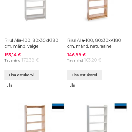
Riiul Alia-100, 80x30xK180
Riiul Alia-100, 80x30xK180
cm, mänd, valge
cm, mänd, naturaalne
Soodushind
Soodushind
155,14 €
146,88 €
172,38 €
163,20 €
Tavahind
Tavahind
Lisa ostukorvi
Lisa ostukorvi
LISA
LISA
VÕRDLUSESSE
VÕRDLUSESSE