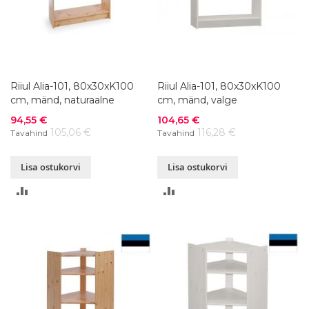
Riiul Alia-101, 80x30xK100
Riiul Alia-101, 80x30xK100
cm, mänd, naturaalne
cm, mänd, valge
Soodushind
Soodushind
94,55 €
104,65 €
105,06 €
116,28 €
Tavahind
Tavahind
Lisa ostukorvi
Lisa ostukorvi
LISA
LISA
VÕRDLUSESSE
VÕRDLUSESSE