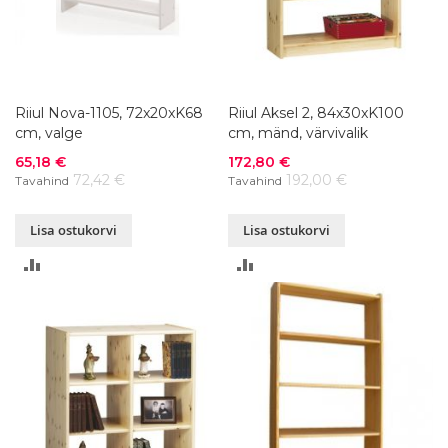
Riiul Nova-1105, 72x20xK68
Riiul Aksel 2, 84x30xK100
cm, valge
cm, mänd, värvivalik
Soodushind
Soodushind
65,18 €
172,80 €
72,42 €
192,00 €
Tavahind
Tavahind
Lisa ostukorvi
Lisa ostukorvi
LISA
LISA
VÕRDLUSESSE
VÕRDLUSESSE