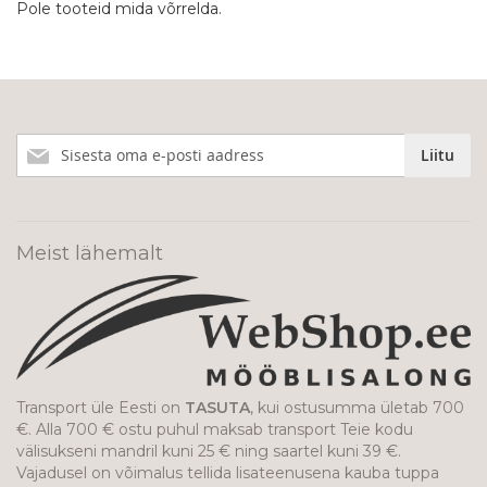
Pole tooteid mida võrrelda.
Liitu
Liitu
meie
uudiskirjaga!
Meist lähemalt
Transport üle Eesti on
TASUTA
, kui ostusumma ületab 700
€. Alla 700 € ostu puhul maksab transport Teie kodu
välisukseni mandril kuni 25 € ning saartel kuni 39 €.
Vajadusel on võimalus tellida lisateenusena kauba tuppa