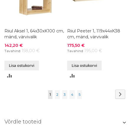
Riiul Aksel 1, 64x30xK100 cm,
Riiul Peeter 1, 119x44xK38
mänd, värvivalik
cm, mänd, värvivalik
Soodushind
Soodushind
142,20 €
175,50 €
158,00 €
195,00 €
Tavahind
Tavahind
Lisa ostukorvi
Lisa ostukorvi
LISA
LISA
VÕRDLUSESSE
VÕRDLUSESSE
Page
Page
Järg
You're
Page
Page
Page
Page
1
2
3
4
5
currently
reading
Võrdle tooteid
page