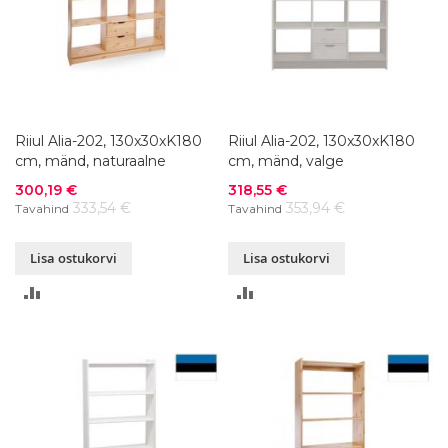
Riiul Alia-202, 130x30xK180
Riiul Alia-202, 130x30xK180
cm, mänd, naturaalne
cm, mänd, valge
Soodushind
Soodushind
300,19 €
318,55 €
333,54 €
353,94 €
Tavahind
Tavahind
Lisa ostukorvi
Lisa ostukorvi
LISA
LISA
VÕRDLUSESSE
VÕRDLUSESSE