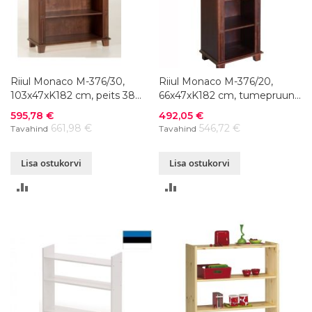
Riiul Monaco M-376/30,
Riiul Monaco M-376/20,
103x47xK182 cm, peits 38
66x47xK182 cm, tumepruun
tumepruun, lakitud
38, lakitud
Soodushind
Soodushind
595,78 €
492,05 €
661,98 €
546,72 €
Tavahind
Tavahind
Lisa ostukorvi
Lisa ostukorvi
LISA
LISA
VÕRDLUSESSE
VÕRDLUSESSE