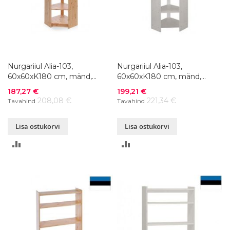
Nurgariiul Alia-103,
Nurgariiul Alia-103,
60x60xK180 cm, mänd,
60x60xK180 cm, mänd,
naturaalne
valge
Soodushind
Soodushind
187,27 €
199,21 €
208,08 €
221,34 €
Tavahind
Tavahind
Lisa ostukorvi
Lisa ostukorvi
LISA
LISA
VÕRDLUSESSE
VÕRDLUSESSE