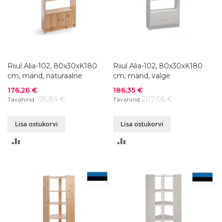
Riiul Alia-102, 80x30xK180
Riiul Alia-102, 80x30xK180
cm, mänd, naturaalne
cm, mänd, valge
Soodushind
Soodushind
176,26 €
186,35 €
195,84 €
207,06 €
Tavahind
Tavahind
Lisa ostukorvi
Lisa ostukorvi
LISA
LISA
VÕRDLUSESSE
VÕRDLUSESSE