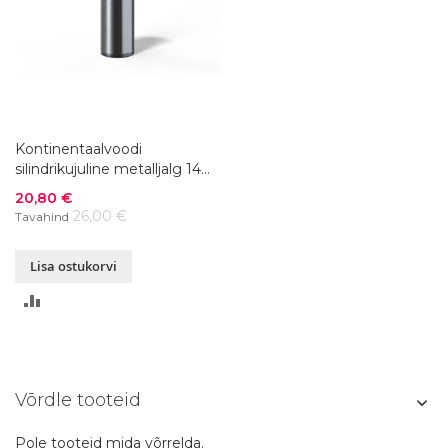
Kontinentaalvoodi
silindrikujuline metalljalg 14
cm, 4tk.
Soodushind
20,80 €
26,00 €
Tavahind
Lisa ostukorvi
LISA
VÕRDLUSESSE
Võrdle tooteid
Pole tooteid mida võrrelda.