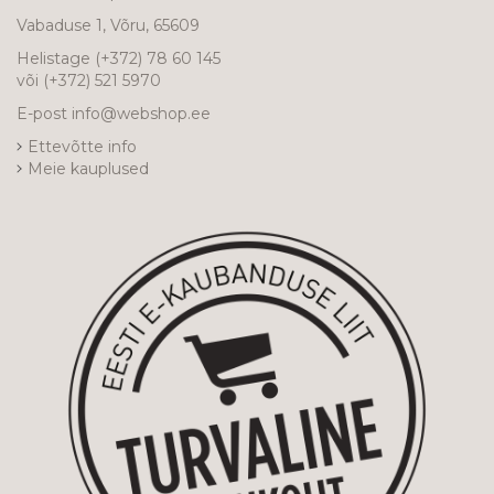
Vabaduse 1, Võru, 65609
Helistage
(+372) 78 60 145
või
(+372) 521 5970
E-post
info@webshop.ee
Ettevõtte info
Meie kauplused