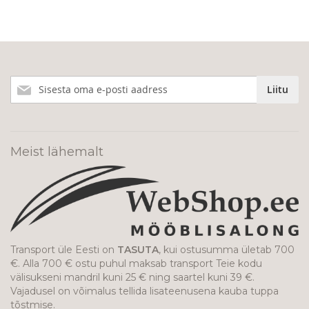
Liitu
Liitu
meie
uudiskirjaga!
Meist lähemalt
Transport üle Eesti on
TASUTA
, kui ostusumma ületab 700
€. Alla 700 € ostu puhul maksab transport Teie kodu
välisukseni mandril kuni 25 € ning saartel kuni 39 €.
Vajadusel on võimalus tellida lisateenusena kauba tuppa
tõstmise.