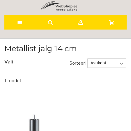
Skip
to
Metallist jalg 14 cm
Content
Vali
Sorteeri
1
toodet