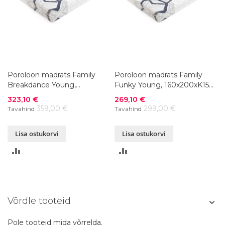
Poroloon madrats Family
Poroloon madrats Family
Breakdance Young,
Funky Young, 160x200xK15
160x200xK18 cm
cm
Soodushind
Soodushind
323,10 €
269,10 €
359,00 €
299,00 €
Tavahind
Tavahind
Lisa ostukorvi
Lisa ostukorvi
LISA
LISA
VÕRDLUSESSE
VÕRDLUSESSE
Võrdle tooteid
Pole tooteid mida võrrelda.