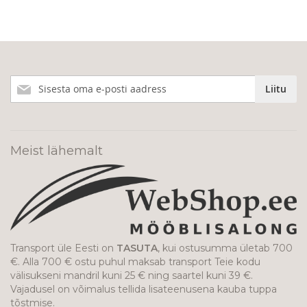
Liitu
Liitu
meie
uudiskirjaga!
Meist lähemalt
Transport üle Eesti on
TASUTA
, kui ostusumma ületab 700
€. Alla 700 € ostu puhul maksab transport Teie kodu
välisukseni mandril kuni 25 € ning saartel kuni 39 €.
Vajadusel on võimalus tellida lisateenusena kauba tuppa
tõstmise.