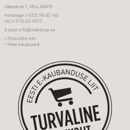
Vabaduse 1, Võru, 65609
Helistage
(+372) 78 60 145
või
(+372) 521 5970
E-post
info@webshop.ee
Ettevõtte info
Meie kauplused