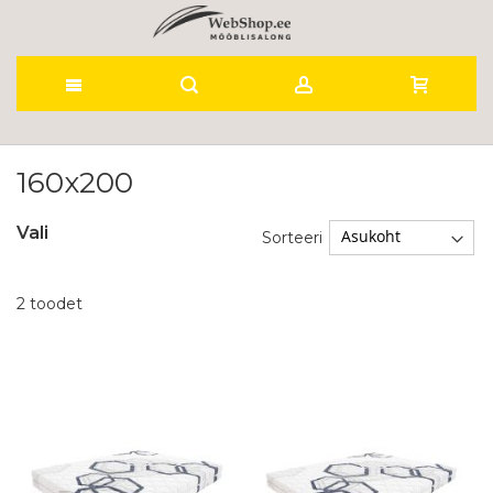
Skip
to
160x200
Content
Vali
Sorteeri
2
toodet