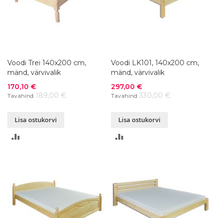
Voodi Trei 140x200 cm,
Voodi LK101, 140x200 cm,
mänd, värvivalik
mänd, värvivalik
Soodushind
Soodushind
170,10 €
297,00 €
189,00 €
330,00 €
Tavahind
Tavahind
Lisa ostukorvi
Lisa ostukorvi
LISA
LISA
VÕRDLUSESSE
VÕRDLUSESSE