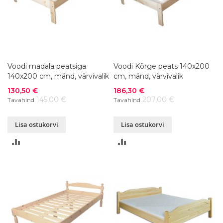
Voodi madala peatsiga
Voodi Kõrge peats 140x200
140x200 cm, mänd, värvivalik
cm, mänd, värvivalik
Soodushind
Soodushind
130,50 €
186,30 €
145,00 €
207,00 €
Tavahind
Tavahind
Lisa ostukorvi
Lisa ostukorvi
LISA
LISA
VÕRDLUSESSE
VÕRDLUSESSE