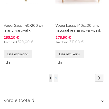
Voodi Sass, 140x200 cm,
Voodi Laura, 140x200 cm,
mänd, värvivalik
naturaalne mänd, värvivalik
Soodushind
Soodushind
295,20 €
279,90 €
328,00 €
311,00 €
Tavahind
Tavahind
Lisa ostukorvi
Lisa ostukorvi
LISA
LISA
VÕRDLUSESSE
VÕRDLUSESSE
Page
Page
Järg
You're
Page
1
2
currently
reading
Võrdle tooteid
page