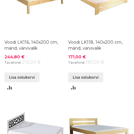
Voodi LK116, 140x200 cm,
Voodi LK118, 140x200 cm,
mänd, värvivalik
mänd, värvivalik
Soodushind
Soodushind
244,80 €
171,00 €
272,00 €
190,00 €
Tavahind
Tavahind
Lisa ostukorvi
Lisa ostukorvi
LISA
LISA
VÕRDLUSESSE
VÕRDLUSESSE