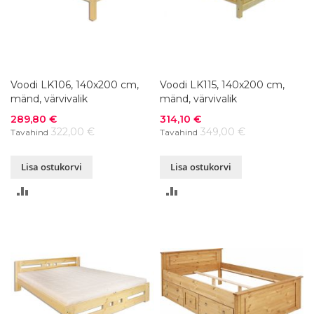
Voodi LK106, 140x200 cm,
Voodi LK115, 140x200 cm,
mänd, värvivalik
mänd, värvivalik
Soodushind
Soodushind
289,80 €
314,10 €
322,00 €
349,00 €
Tavahind
Tavahind
Lisa ostukorvi
Lisa ostukorvi
LISA
LISA
VÕRDLUSESSE
VÕRDLUSESSE