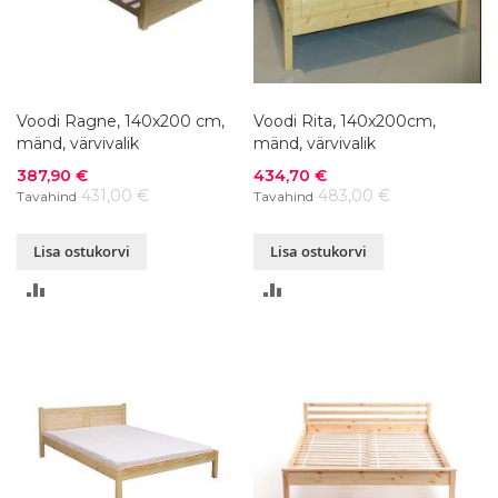
Voodi Ragne, 140x200 cm,
Voodi Rita, 140x200cm,
mänd, värvivalik
mänd, värvivalik
Soodushind
Soodushind
387,90 €
434,70 €
431,00 €
483,00 €
Tavahind
Tavahind
Lisa ostukorvi
Lisa ostukorvi
LISA
LISA
VÕRDLUSESSE
VÕRDLUSESSE