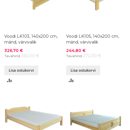
Voodi LK103, 140x200 cm,
Voodi LK105, 140x200 cm,
mänd, värvivalik
mänd, värvivalik
Soodushind
Soodushind
326,70 €
244,80 €
363,00 €
272,00 €
Tavahind
Tavahind
Lisa ostukorvi
Lisa ostukorvi
LISA
LISA
VÕRDLUSESSE
VÕRDLUSESSE