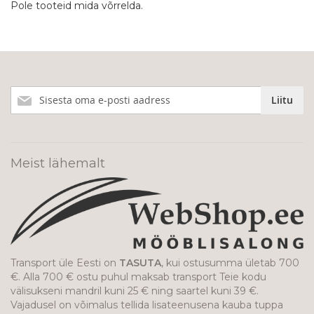
Pole tooteid mida võrrelda.
Liitu
Liitu
meie
uudiskirjaga!
Meist lähemalt
Transport üle Eesti on
TASUTA
, kui ostusumma ületab 700
€. Alla 700 € ostu puhul maksab transport Teie kodu
välisukseni mandril kuni 25 € ning saartel kuni 39 €.
Vajadusel on võimalus tellida lisateenusena kauba tuppa