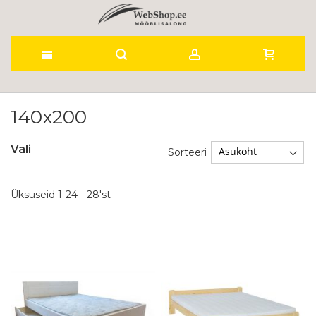
Skip
to
140x200
Content
Vali
Sorteeri
Üksuseid
1
-
24
-
28
'st