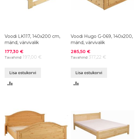
Voodi LK117, 140x200 cm,
Voodi Hugo G-069, 140x200,
mänd, värvivalik
mänd, värvivalik
Soodushind
Soodushind
177,30 €
285,50 €
197,00 €
317,22 €
Tavahind
Tavahind
Lisa ostukorvi
Lisa ostukorvi
LISA
LISA
VÕRDLUSESSE
VÕRDLUSESSE