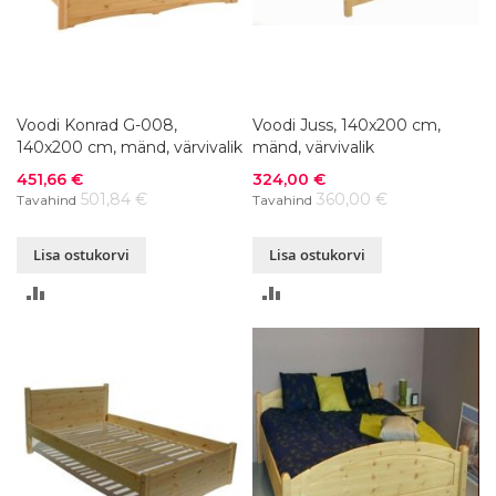
Voodi Konrad G-008,
Voodi Juss, 140x200 cm,
140x200 cm, mänd, värvivalik
mänd, värvivalik
Soodushind
Soodushind
451,66 €
324,00 €
501,84 €
360,00 €
Tavahind
Tavahind
Lisa ostukorvi
Lisa ostukorvi
LISA
LISA
VÕRDLUSESSE
VÕRDLUSESSE