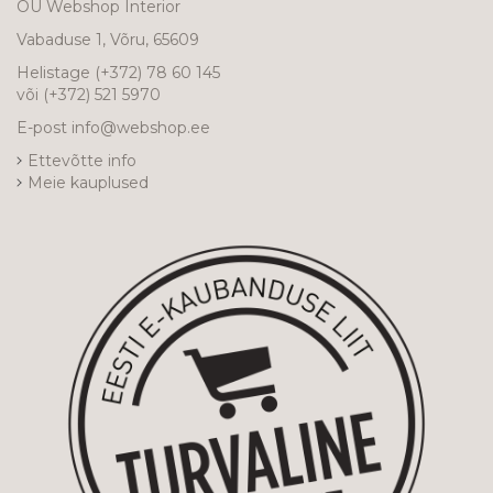
OÜ Webshop Interior
Vabaduse 1, Võru, 65609
Helistage
(+372) 78 60 145
või
(+372) 521 5970
E-post
info@webshop.ee
Ettevõtte info
Meie kauplused