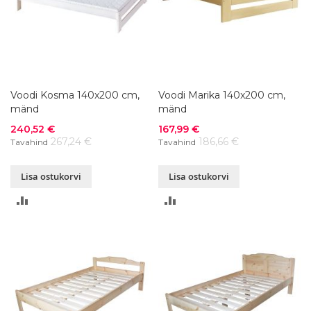
Voodi Kosma 140x200 cm,
Voodi Marika 140x200 cm,
mänd
mänd
Soodushind
Soodushind
240,52 €
167,99 €
267,24 €
186,66 €
Tavahind
Tavahind
Lisa ostukorvi
Lisa ostukorvi
LISA
LISA
VÕRDLUSESSE
VÕRDLUSESSE