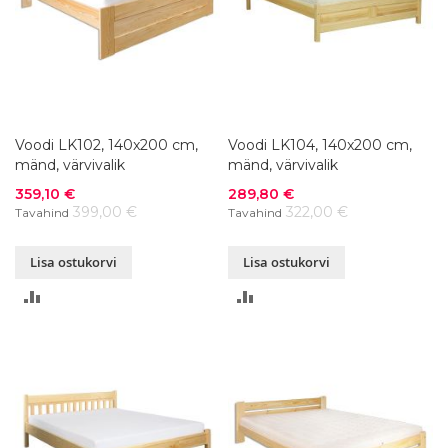
Voodi LK102, 140x200 cm,
Voodi LK104, 140x200 cm,
mänd, värvivalik
mänd, värvivalik
Soodushind
Soodushind
359,10 €
289,80 €
399,00 €
322,00 €
Tavahind
Tavahind
Lisa ostukorvi
Lisa ostukorvi
LISA
LISA
VÕRDLUSESSE
VÕRDLUSESSE