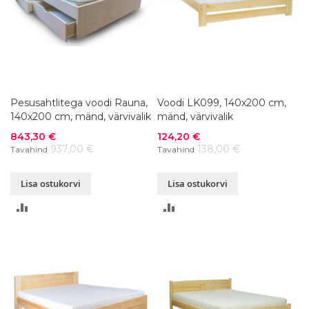
Pesusahtlitega voodi Rauna,
Voodi LK099, 140x200 cm,
140x200 cm, mänd, värvivalik
mänd, värvivalik
Soodushind
Soodushind
843,30 €
124,20 €
937,00 €
138,00 €
Tavahind
Tavahind
Lisa ostukorvi
Lisa ostukorvi
LISA
LISA
VÕRDLUSESSE
VÕRDLUSESSE